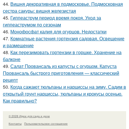
44.
Вишня декоративная в подмосковье. Подмосковная
сестра сакуры: вишня железистая
45.
Гиппеаструм период время покоя. Уход за
гиппеаструмом по сезонам
46.
Монофосфат калия для огурцов. Недостатки
47.
Комнатные растения гортензия садовая. Освещение
и размещение
48.
Как перезимовать гортензии в горшке. Хранение на
балконе
49.
Салат Провансаль из капусты с огурцом. Капуста
Провансаль быстрого приготовления — классический
рецепт
50.
Когда сажают тюльпаны и нарциссы на зиму. Садим в
открытый грунт нарциссы, тюльпаны и крокусы осенью.
Как правильно?
© 2026 Идеи для сада и дачи
Контакты
Пользовательское соглашение