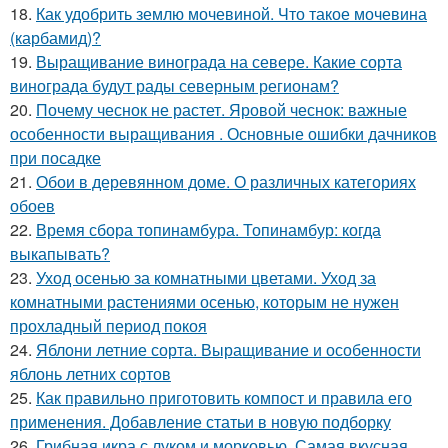
18.
Как удобрить землю мочевиной. Что такое мочевина
(карбамид)?
19.
Выращивание винограда на севере. Какие сорта
винограда будут рады северным регионам?
20.
Почему чеснок не растет. Яровой чеснок: важные
особенности выращивания . Основные ошибки дачников
при посадке
21.
Обои в деревянном доме. О различных категориях
обоев
22.
Время сбора топинамбура. Топинамбур: когда
выкапывать?
23.
Уход осенью за комнатными цветами. Уход за
комнатными растениями осенью, которым не нужен
прохладный период покоя
24.
Яблони летние сорта. Выращивание и особенности
яблонь летних сортов
25.
Как правильно приготовить компост и правила его
применения. Добавление статьи в новую подборку
26.
Грибная икра с луком и морковью. Самая вкусная