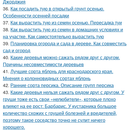
Джорджия
36.
Как посадить тую в открытый грунт осенью.
Особенности осенней посадки
37.
Как вырастить тую из семян осенью. Пересадка туи
38.
Как вырастить тую из семян в домашних условиях и
на участке. Как самостоятельно вырастить тую
39.
Планировка огорода и сада в дереве. Как совместить
сад и огород
40.
Какие деревья можно сажать рядом друг с другом.
Причины несовместимости деревьев
41.
Лучшие сорта яблонь для краснодарского края.
Мнения о колонновидных сортах яблонь
42.
Ранние сорта персика. Описание групп персика
43.
Какие деревья нельзя сажать рядом друг с другом. У
груши тоже есть свои «нелюбители», которые плохо
влияют на ее рост: Барбарис. У кустарника большое
количество схожих с грушей болезней и вредителей,
поэтому такое соседство точно не сулит ничего
хорошего.