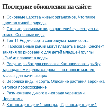
Последние обновления на сайте:
1.
Основные царства живых организмов. Что такое
царства живой природы
2.
Сколько различных видов растений существует на
земле. Основные виды
3.
Топ-11 Редкие сорта сингониума+мини сорта
4.
Нарисованные рыбки могут плавать в воде. Конспект
занятия по рисованию для детей младшей группы
«Рыбки плавают в воде»
5.
Рисунки рыбок для срисовки. Как нарисовать рыбку
карандашом и фломастером — поэтапные мастер-
классы для начинающих
6.
Вероника виды и сорта. Описание растения вероника
veronica происхождение
7.
Размножение дикого винограда черенками.
Черенками
8.
Как посадить дикий виноград. Где посадить дикий