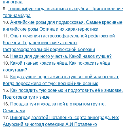
виноград
9.
Топинамбур когда выкапывать клубни. Приготовление
топинамбура
10.
Английские розы для подмосковья. Самые красивые
английские розы Остина и их характеристики
11.
Опыт лечения гастроэзофагеальной рефлюксной
болезни. Терапевтические аспекты
гастроэзофагеальной рефлюксной болезни
12.
Навоз для дачного участка. Какой навоз лучше?
13.
Какой тканью красить яйца. Как покрасить яйца
лоскутами?
14.
Когда лучше пересаживать тую весной или осенью.
Когда пересаживают тую: весной или осенью
15.
Как посадить тую осенью и подготовить её к зимовке.
Подготовка туи к зиме
16.
Посадка туи и уход за ней в открытом грунте.
Семенами
17.
Виноград золотой Потапенко- сорта винограда. Re:
Амурский виноград селекции А.И Потапенко