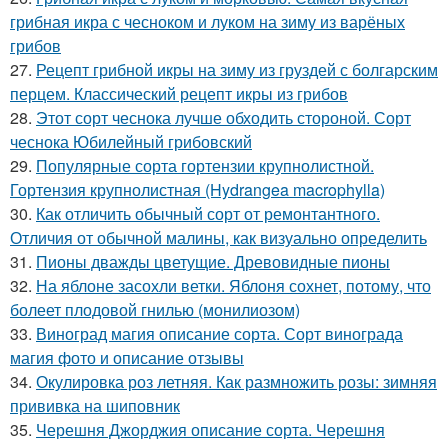
грибная икра с чесноком и луком на зиму из варёных
грибов
27.
Рецепт грибной икры на зиму из груздей с болгарским
перцем. Классический рецепт икры из грибов
28.
Этот сорт чеснока лучше обходить стороной. Сорт
чеснока Юбилейный грибовский
29.
Популярные сорта гортензии крупнолистной.
Гортензия крупнолистная (Hydrangea macrophylla)
30.
Как отличить обычный сорт от ремонтантного.
Отличия от обычной малины, как визуально определить
31.
Пионы дважды цветущие. Древовидные пионы
32.
На яблоне засохли ветки. Яблоня сохнет, потому, что
болеет плодовой гнилью (монилиозом)
33.
Виноград магия описание сорта. Сорт винограда
магия фото и описание отзывы
34.
Окулировка роз летняя. Как размножить розы: зимняя
прививка на шиповник
35.
Черешня Джорджия описание сорта. Черешня