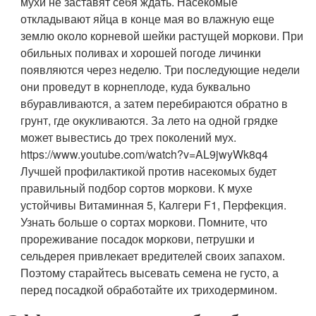
мухи не заставят себя ждать. Насекомые
откладывают яйца в конце мая во влажную еще
землю около корневой шейки растущей моркови. При
обильных поливах и хорошей погоде личинки
появляются через неделю. Три последующие недели
они проведут в корнеплоде, куда буквально
вбуравливаются, а затем перебираются обратно в
грунт, где окукливаются. За лето на одной грядке
может вывестись до трех поколений мух.
https://www.youtube.com/watch?v=AL9jwyWk8q4
Лучшей профилактикой против насекомых будет
правильный подбор сортов моркови. К мухе
устойчивы Витаминная 5, Калгери F1, Перфекция.
Узнать больше о сортах моркови. Помните, что
прореживание посадок моркови, петрушки и
сельдерея привлекает вредителей своих запахом.
Поэтому старайтесь высевать семена не густо, а
перед посадкой обработайте их триходермином.