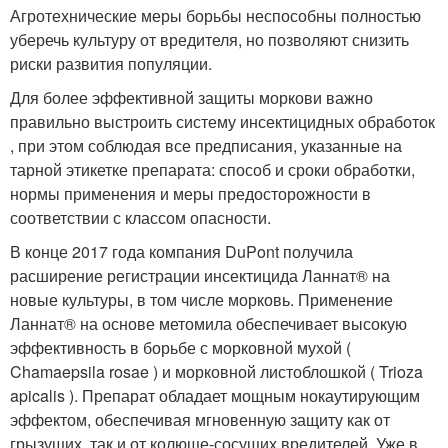
Агротехнические меры борьбы неспособны полностью
уберечь культуру от вредителя, но позволяют снизить
риски развития популяции.
Для более эффективной защиты моркови важно
правильно выстроить систему инсектицидных обработок
, при этом соблюдая все предписания, указанные на
тарной этикетке препарата: способ и сроки обработки,
нормы применения и меры предосторожности в
соответствии с классом опасности.
В конце 2017 года компания DuPont получила
расширение регистрации инсектицида Ланнат® на
новые культуры, в том числе морковь. Применение
Ланнат® на основе метомила обеспечивает высокую
эффективность в борьбе с морковной мухой (
Chamaepsila rosae ) и морковной листоблошкой ( Trioza
apicalis ). Препарат обладает мощным нокаутирующим
эффектом, обеспечивая мгновенную защиту как от
грызущих, так и от колюще-сосущих вредителей. Уже в