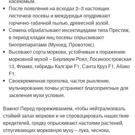
насекомым.
После появления на всходах 2–3 настоящих
листочков посевы и междурядья опудривают
горчично-табачной пылью, древесной золой.
Семена обрабатывают инсектицидами типа Престиж,
в период кладки яиц посевы опрыскивают
биопрепаратами (Мухоед, Провотокс).
Высевают сорта моркови, устойчивые к поражению
морковной мухой – Берликум Роял, Лосиноостровская
13, Флакко, гибриды Калгэри F1, Санта Круз F1, Абако
F1.
Своевременная прополка, частое рыхление,
мульчирование почвы устраняют благоприятные для
заселения мухи условия.
Важно! Перед прореживанием, чтобы нейтрализовать
стойкий запах моркови и не спровоцировать нашествие
вредителей, грядку опрыскивают настоями растений,
отпугивающих морковную муху – лука, чеснока,