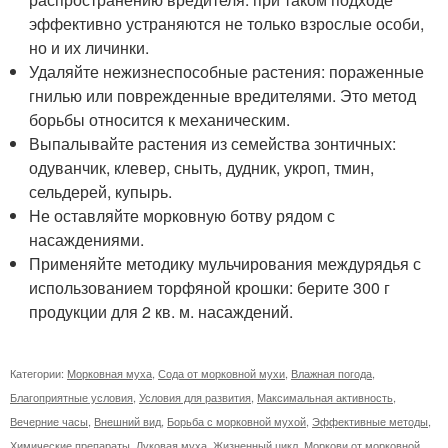
эффективно устраняются не только взрослые особи,
но и их личинки.
Удаляйте нежизнеспособные растения: пораженные
гнилью или поврежденные вредителями. Это метод
борьбы относится к механическим.
Выпалывайте растения из семейства зонтичных:
одуванчик, клевер, сныть, дудник, укроп, тмин,
сельдерей, купырь.
Не оставляйте морковную ботву рядом с
насаждениями.
Применяйте методику мульчирования междурядья с
использованием торфяной крошки: берите 300 г
продукции для 2 кв. м. насаждений.
Категории:
Морковная муха
,
Сода от морковной мухи
,
Влажная погода
,
Благоприятные условия
,
Условия для развития
,
Максимальная активность
,
Вечерние часы
,
Внешний вид
,
Борьба с морковной мухой
,
Эффективные методы
,
Химические препараты
,
Луковая муха
,
Жизненный цикл
,
Моркови от морковной