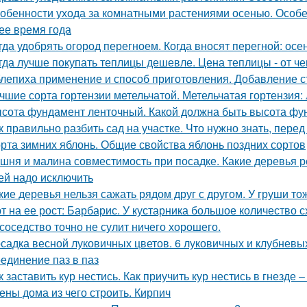
обенности ухода за комнатными растениями осенью. Особ
ее время года
гда удобрять огород перегноем. Когда вносят перегной: ос
гда лучше покупать теплицы дешевле. Цена теплицы - от че
лепиха применение и способ приготовления. Добавление с
чшие сорта гортензии метельчатой. Метельчатая гортензия:
сота фундамент ленточный. Какой должна быть высота фу
к правильно разбить сад на участке. Что нужно знать, перед
рта зимних яблонь. Общие свойства яблонь поздних сортов
шня и малина совместимость при посадке. Какие деревья р
ей надо исключить
кие деревья нельзя сажать рядом друг с другом. У груши то
т на ее рост: Барбарис. У кустарника большое количество 
 соседство точно не сулит ничего хорошего.
садка весной луковичных цветов. 6 луковичных и клубневы
единение паз в паз
к заставить кур нестись. Как приучить кур нестись в гнезде 
ены дома из чего строить. Кирпич