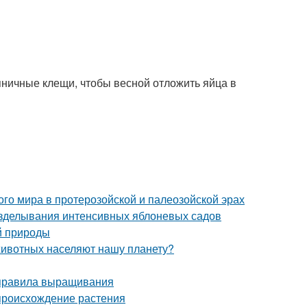
ничные клещи, чтобы весной отложить яйца в
о мира в протерозойской и палеозойской эрах
озделывания интенсивных яблоневых садов
й природы
животных населяют нашу планету?
 правила выращивания
происхождение растения