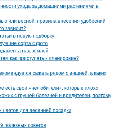
енности ухода за домашними растениями в
енью или весной, правила внесения удобрений
го зависит?
татьи в новую подборку
 лучшие сорта с фото
ндамента над землёй
 тем как приступать к планировке?
екомендуется сажать рядом с вишней, а каких
же есть свои «нелюбители», которые плохо
схожих с грушей болезней и вредителей, поэтому
х цветов для весенней посадки
– 9 полезных советов