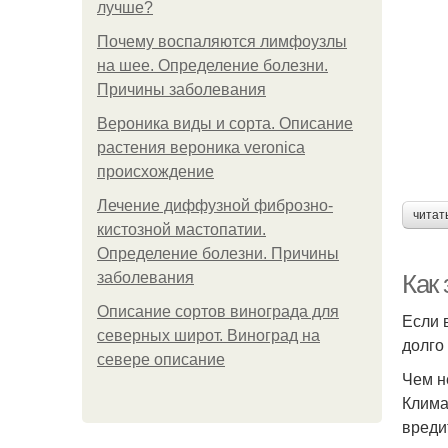
лучше?
Почему воспаляются лимфоузлы
на шее. Определение болезни.
Причины заболевания
Вероника виды и сорта. Описание
растения вероника veronica
происхождение
Лечение диффузной фиброзно-
читат
кистозной мастопатии.
Определение болезни. Причины
заболевания
Как
Описание сортов винограда для
Если 
северных широт. Виноград на
долго
севере описание
Чем н
Клима
вреди