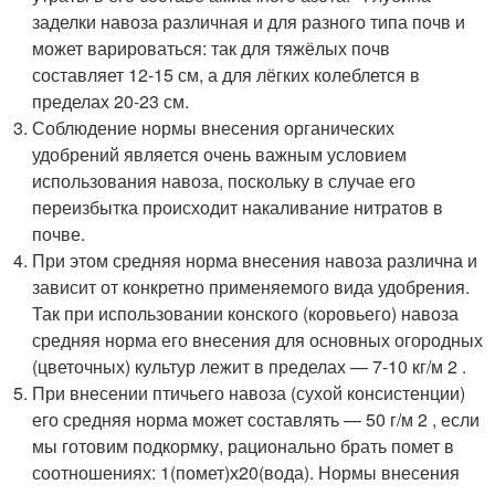
заделки навоза различная и для разного типа почв и
может варироваться: так для тяжёлых почв
составляет 12-15 см, а для лёгких колеблется в
пределах 20-23 см.
Соблюдение нормы внесения органических
удобрений является очень важным условием
использования навоза, поскольку в случае его
переизбытка происходит накаливание нитратов в
почве.
При этом средняя норма внесения навоза различна и
зависит от конкретно применяемого вида удобрения.
Так при использовании конского (коровьего) навоза
средняя норма его внесения для основных огородных
(цветочных) культур лежит в пределах — 7-10 кг/м
2
.
При внесении птичьего навоза (сухой консистенции)
его средняя норма может составлять — 50 г/м
2
, если
мы готовим подкормку, рационально брать помет в
соотношениях: 1(помет)х20(вода). Нормы внесения