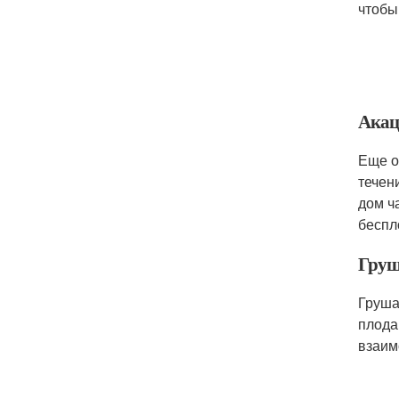
чтобы
Акац
Еще о
течен
дом ч
беспл
Гру
Груша
плода
взаим