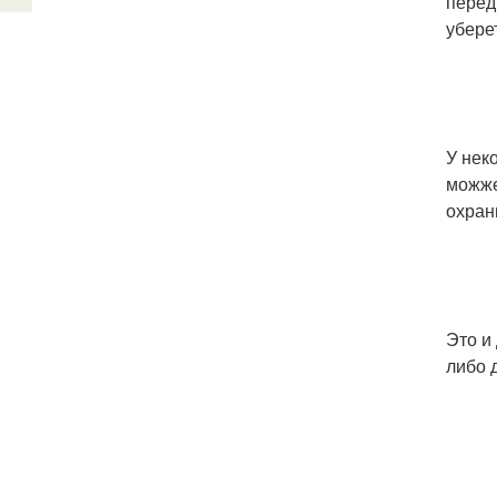
перед
убере
У нек
можже
охран
Это и
либо д