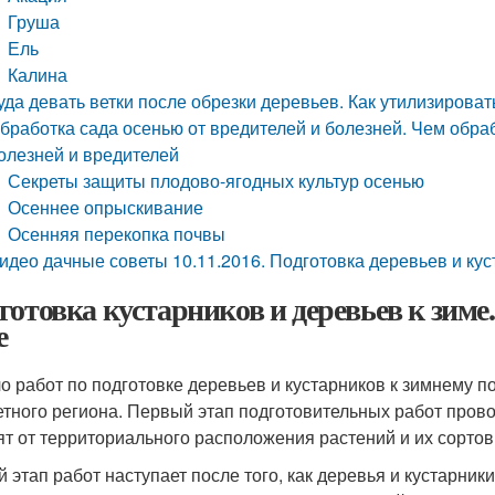
Груша
Ель
Калина
уда девать ветки после обрезки деревьев. Как утилизирова
бработка сада осенью от вредителей и болезней. Чем обраб
олезней и вредителей
Секреты защиты плодово-ягодных культур осенью
Осеннее опрыскивание
Осенняя перекопка почвы
идео дачные советы 10.11.2016. Подготовка деревьев и ку
готовка кустарников и деревьев к зиме
е
о работ по подготовке деревьев и кустарников к зимнему п
етного региона. Первый этап подготовительных работ пров
ят от территориального расположения растений и их сорто
й этап работ наступает после того, как деревья и кустарник