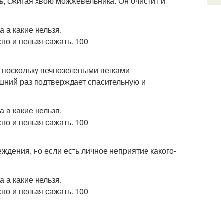
ь, сжигая хвою можжевельника. Он очистит и
, поскольку вечнозелеными ветками
шний раз подтверждает спасительную и
ждения, но если есть личное неприятие какого-