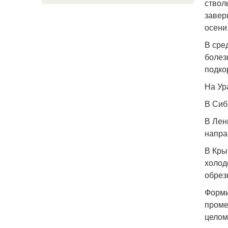
ствол
завер
осени
В сре
болез
подко
На Ур
В Сиб
В Лен
напра
В Кры
холод
обрез
Форми
проме
целом