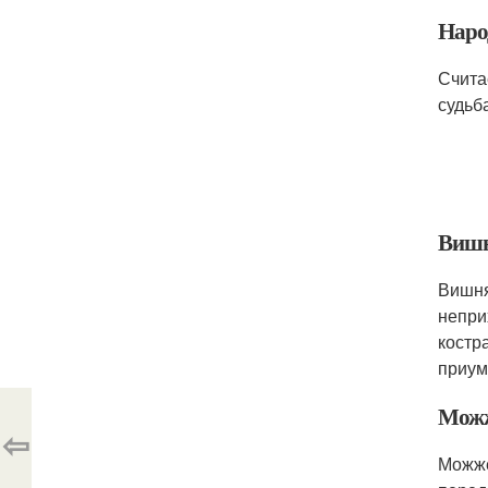
Наро
Счита
судьб
Виш
Вишня
непри
костр
приум
Можж
⇦
Можже