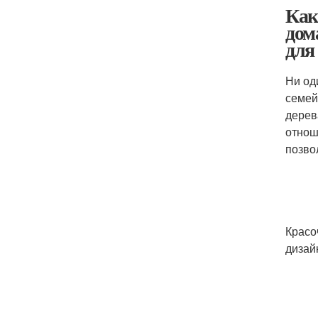
Как
дом
для
Ни од
семей
дерев
отнош
позво
Красо
дизай