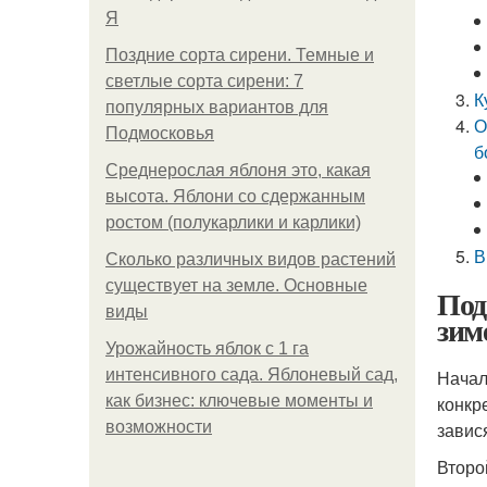
Я
Поздние сорта сирени. Темные и
светлые сорта сирени: 7
К
популярных вариантов для
О
Подмосковья
б
Среднерослая яблоня это, какая
высота. Яблони со сдержанным
ростом (полукарлики и карлики)
В
Сколько различных видов растений
существует на земле. Основные
Под
виды
зим
Урожайность яблок с 1 га
интенсивного сада. Яблоневый сад,
Начал
как бизнес: ключевые моменты и
конкр
возможности
завис
Второ