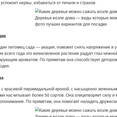
 успокоит нервы, избавиться от печали и страхов.
ия
дин питомец сада — акация, поможет снять напряжение и ус
ие всего года это вечнозеленое растение радует глаз нежно
арующим ароматом. По приметам она способствует деторож
одия.
ша
 с красивой пирамидальной кроной, с насыщенно зеленным
ми насчитывает более 50 сортов. Она олицетворяет силу и 
опонимание. По приметам, она помогает наладить дружески