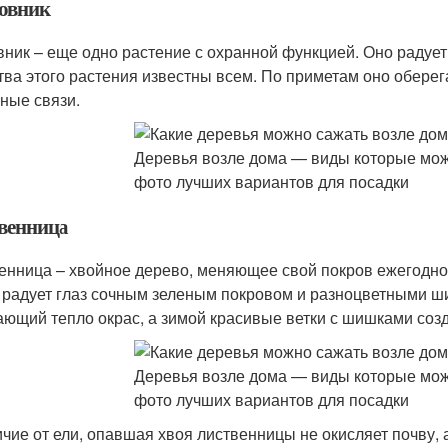
овник
ник – еще одно растение с охранной функцией. Оно радует
тва этого растения известны всем. По приметам оно обере
ные связи.
венница
енница – хвойное дерево, меняющее свой покров ежегодно.
 радует глаз сочным зеленым покровом и разноцветными ш
ающий тепло окрас, а зимой красивые ветки с шишками соз
ичие от ели, опавшая хвоя лиственницы не окисляет почву, 