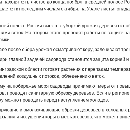
ы находятся в листве до конца ноября, в средней полосе Р
шается к последним числам октября, на Урале листья опада
.
дней полосе России вместе с уборкой урожая деревья осв
нями веток. На втором этапе проводят работы по защите н
рмки.
але после сбора урожая осматривают кору, залечивают тре
ири главной задачей садовода становится защита корней и
инградской области готовят растения к перепадам темпер
влений воздушных потоков, обледенению веток.
му на побережье моря садоводы принимают меры от повыше
ов, проводят санитарную обрезку деревьев. Если в регион
ку можно проводить перед наступлением холодов.
рующие и омолаживающие обрезки деревьев в холодных рег
рзания и иссушения коры в местах срезов, что может привес
.