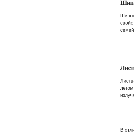
Шип
Шипов
свойс
семей
Лист
Листв
летом
излуч
В отл