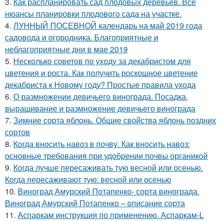
3.
Как распланировать сад плодовых деревьев. Все
нюансы планировки плодового сада на участке.
4.
ЛУННЫЙ ПОСЕВНОЙ календарь на май 2019 года
садовода и огородника. Благоприятные и
неблагоприятные дни в мае 2019
5.
Несколько советов по уходу за декабристом для
цветения и роста. Как получить роскошное цветение
декабриста к Новому году? Простые правила ухода
6.
О размножении девичьего винограда. Посадка,
выращивание и размножение девичьего винограда
7.
Зимние сорта яблонь. Общие свойства яблонь поздних
сортов
8.
Когда вносить навоз в почву. Как вносить навоз:
основные требования при удобрении почвы органикой
9.
Когда лучше пересаживать тую весной или осенью.
Когда пересаживают тую: весной или осенью
10.
Виноград Амурский Потапенко- сорта винограда.
Виноград Амурский Потапенко – описание сорта
11.
Аспаркам инструкция по применению. Аспаркам-L