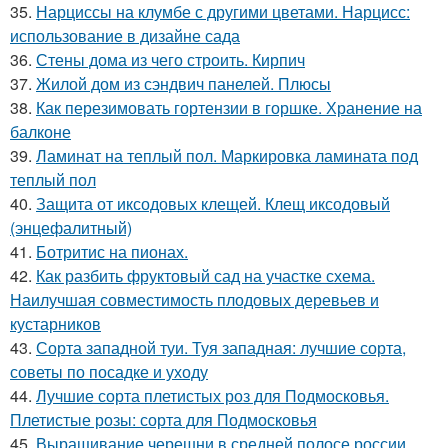
35.
Нарциссы на клумбе с другими цветами. Нарцисс:
использование в дизайне сада
36.
Стены дома из чего строить. Кирпич
37.
Жилой дом из сэндвич панелей. Плюсы
38.
Как перезимовать гортензии в горшке. Хранение на
балконе
39.
Ламинат на теплый пол. Маркировка ламината под
теплый пол
40.
Защита от иксодовых клещей. Клещ иксодовый
(энцефалитный)
41.
Ботритис на пионах.
42.
Как разбить фруктовый сад на участке схема.
Наилучшая совместимость плодовых деревьев и
кустарников
43.
Сорта западной туи. Туя западная: лучшие сорта,
советы по посадке и уходу
44.
Лучшие сорта плетистых роз для Подмосковья.
Плетистые розы: сорта для Подмосковья
45.
Выращивание черешни в средней полосе россии.