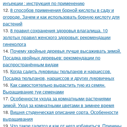
инъекции : инструкция по применению
12.
8 способов применения борной кислоты в саду и
огороде. Зачем и как использовать борную кислоту для
растений
13.
8 правил сохранения здоровья влагалища. 10
золотых правил женского здоровья: рекомендации
гинеколога
14.
Почему хвойные деревья лучше высаживать зимой.
Посадка хвойных деревьев: рекомендации по
распространённым видам
15.
Когда садить луковицы тюльпанов и нарциссов.
Посадка тюльпанов, нарциссов и других луковичных
16.
Как самостоятельно вырастить тую из семян.
Выращивание туи семенами
17.
Особенности ухода за комнатными растениями
зимой. Уход за комнатными цветами в зимнее время
18.
Вишня студенческая описание сорта. Особенности
выращивания
19.
Что такое галитоз и как от него избавиться. Причины