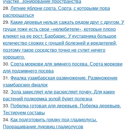
участке. Зонирование пространства
28.
Летние яблони сорта. Сорта, с которыми пора
распрощаться
29.
Какие деревья нельзя сажать рядом друг с другом. У
груши тоже есть свои «нелюбители», которые плохо
влияют на ее рост: Барбарис. У кустарника большое
количество схожих с грушей болезней и вредителей,
поэтому такое соседство точно не сулит ничего
хорошего.
30.
Сорта моркови для зимнего посева. Сорта моркови
для подзимнего посева
31.
Фиалка узамбарская размножение. Размножение
узамбарских фиалок
32.
Зола закисляет или раскисляет почву. Для каких
растений подкормка золой будет полезна
33.
Побелка готовая для деревьев. Побелка деревьев.
Тестируем составы
34.
Как подготовить грядку под гладиолусы.
Проращивание луковиц гладиолусов