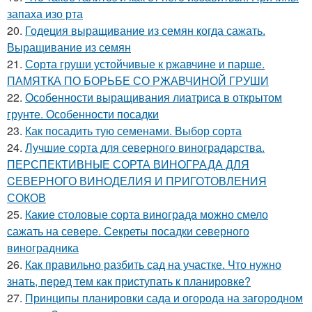
запаха изо рта
20.
Годеция выращивание из семян когда сажать.
Выращивание из семян
21.
Сорта груши устойчивые к ржавчине и парше.
ПАМЯТКА ПО БОРЬБЕ СО РЖАВЧИНОЙ ГРУШИ
22.
Особенности выращивания лиатриса в открытом
грунте. Особенности посадки
23.
Как посадить тую семенами. Выбор сорта
24.
Лучшие сорта для северного виноградарства.
ПЕРСПЕКТИВНЫЕ СОРТА ВИНОГРАДА ДЛЯ
CЕВЕРНОГО ВИНОДЕЛИЯ И ПРИГОТОВЛЕНИЯ
СОКОВ
25.
Какие столовые сорта винограда можно смело
сажать на севере. Секреты посадки северного
виноградника
26.
Как правильно разбить сад на участке. Что нужно
знать, перед тем как приступать к планировке?
27.
Принципы планировки сада и огорода на загородном