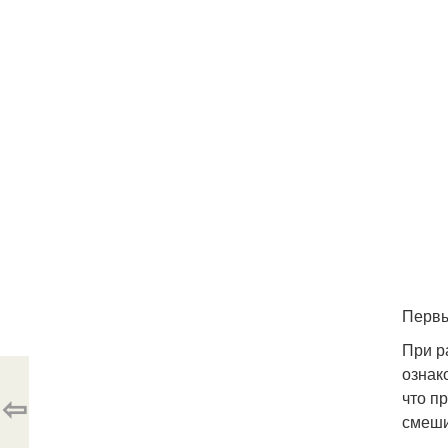
Первы
При р
ознак
⇦
что п
смеши