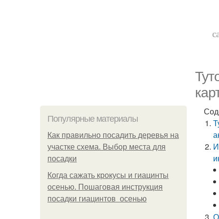
с
Тут
кар
Сод
Популярные материалы
Т
а
Как правильно посадить деревья на
И
участке схема. Выбор места для
и
посадки
Когда сажать крокусы и гиацинты
осенью. Пошаговая инструкция
посадки гиацинтов осенью
О