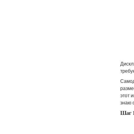
Дискл
требую
Самод
разме
этот 
знаю 
Шаг 