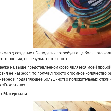
эймер :) создание 3D- поделки потребует еще большого кол
т терпения, но результат стоит того.
елка на выше представленном фото является моей пробой пе
стил ее на
Reddit
, то получил просто огромное количество р
интерес и подавляющее большинство положительных отклико
о 3D-картинах.
1: Материалы