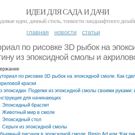
ИДЕИ ДЛЯ САДА И ДАЧИ
адовые идеи, дачный стиль, тонкости ландшафтного дизай
главная
новости
статьи
ориал по рисовке 3D рыбок на эпокс
тину из эпоксидной смолы и акрилов
ержание
уториал по рисовке 3D рыбок на эпоксидной смоле. Как сде
криловой краски
з эпоксидки. Поделки из эпоксидной смолы своими руками:
нструкция для начинающих
Эпоксидный браслет
Животный мир в смоле
Эпоксидный стол
Серьги из эпоксидной смолы
бъемный рисунок в эпоксидной смоле. Resin Art или “Как р