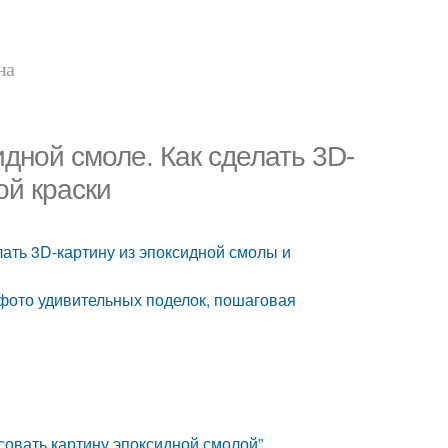
на
идной смоле. Как сделать 3D-
ой краски
лать 3D-картину из эпоксидной смолы и
 фото удивительных поделок, пошаговая
исовать картину эпоксидной смолой”