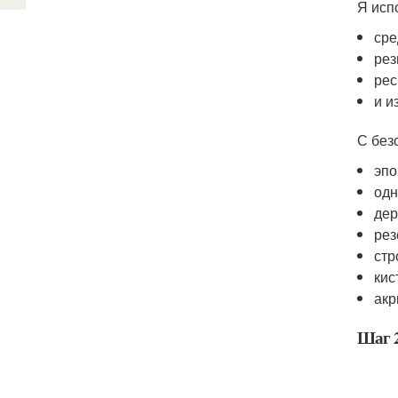
Я исп
сре
рез
рес
и и
С без
эпо
одн
дер
рез
стр
кис
акр
Шаг 2