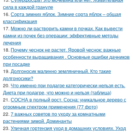
сила в каждой грануле
16.
Сорта зимних яблок. Зимние сорта яблок – общая
классификация
17.
Можно ли растворить камни в почках. Как вывести
камни из почек без операции: эффективные методы
лечения
18.
Почему чеснок не растет. Яровой чеснок: важные
особенности выращивания . Основные ошибки дачников
при посадке
19.
Долгоносик малинно земляничный. Кто такие
долгоносики?
20.
Что именно при подагре категорически нельзя есть.
Диета при подагре, что можно и нельзя (таблица)
21.
СОСНА в полный рост. Сосна: уникальное дерево с
огромным спектром применения (77 фото)
22.
7 важных советов по уходу за комнатными
растениями зимой. Доминанты
23.
Уличная гортензия уход в домашних условиях. Уход