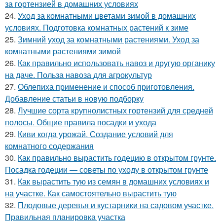
за гортензией в домашних условиях
24.
Уход за комнатными цветами зимой в домашних
условиях. Подготовка комнатных растений к зиме
25.
Зимний уход за комнатными растениями. Уход за
комнатными растениями зимой
26.
Как правильно использовать навоз и другую органику
на даче. Польза навоза для агрокультур
27.
Облепиха применение и способ приготовления.
Добавление статьи в новую подборку
28.
Лучшие сорта крупнолистных гортензий для средней
полосы. Общие правила посадки и ухода
29.
Киви когда урожай. Создание условий для
комнатного содержания
30.
Как правильно вырастить годецию в открытом грунте.
Посадка годеции — советы по уходу в открытом грунте
31.
Как вырастить тую из семян в домашних условиях и
на участке. Как самостоятельно вырастить тую
32.
Плодовые деревья и кустарники на садовом участке.
Правильная планировка участка