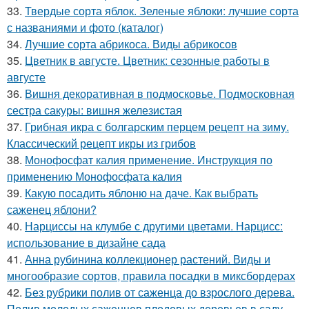
33.
Твердые сорта яблок. Зеленые яблоки: лучшие сорта
с названиями и фото (каталог)
34.
Лучшие сорта абрикоса. Виды абрикосов
35.
Цветник в августе. Цветник: сезонные работы в
августе
36.
Вишня декоративная в подмосковье. Подмосковная
сестра сакуры: вишня железистая
37.
Грибная икра с болгарским перцем рецепт на зиму.
Классический рецепт икры из грибов
38.
Монофосфат калия применение. Инструкция по
применению Монофосфата калия
39.
Какую посадить яблоню на даче. Как выбрать
саженец яблони?
40.
Нарциссы на клумбе с другими цветами. Нарцисс:
использование в дизайне сада
41.
Анна рубинина коллекционер растений. Виды и
многообразие сортов, правила посадки в миксбордерах
42.
Без рубрики полив от саженца до взрослого дерева.
Полив молодых саженцев плодовых деревьев в саду