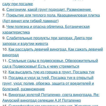
саду при посадке
6.
Сингониум, какой грунт подходит. Размножение
7.
Покрытие для теплого пола. Кварцвиниловая плитка
(Арт-винил или гибкий ламинат)
8.
Чем полезна и опасна облепиха. Ботаническая
характеристика
9.
Слабительные продукты при запорах. Диета при
запорах и вздутии живота
10.
Как рассадить девичий виноград. Как сажать девичий
виноград
11.
Стильные сады в подмосковье. Обворожительный
сад в Подмосковье! Есть к чему стремиться
12.
Как высадить тую из горшка в грунт. Посадка туи
13.
Посадка и уход за туей. Посадка туи в открытый
грунт, уход: полив, обрезка, защита от вредителей и
болезней, размножение
14.
Виноград золотой Потапенко- сорта винограда. Re:
Амурский виноград селекции А.И Потапенко
15.
Суперфосфат это мочевина или нет. Живительная