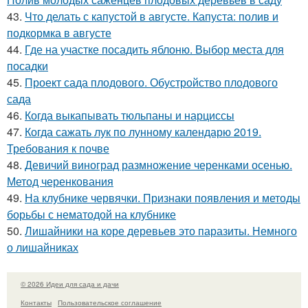
43.
Что делать с капустой в августе. Капуста: полив и
подкормка в августе
44.
Где на участке посадить яблоню. Выбор места для
посадки
45.
Проект сада плодового. Обустройство плодового
сада
46.
Когда выкапывать тюльпаны и нарциссы
47.
Когда сажать лук по лунному календарю 2019.
Требования к почве
48.
Девичий виноград размножение черенками осенью.
Метод черенкования
49.
На клубнике червячки. Признаки появления и методы
борьбы с нематодой на клубнике
50.
Лишайники на коре деревьев это паразиты. Немного
о лишайниках
© 2026 Идеи для сада и дачи
Контакты
Пользовательское соглашение