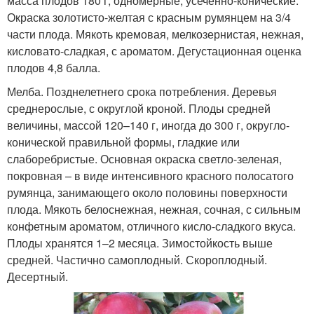
масса плодов 180 г, одномерные, усеченно-конические.
Окраска золотисто-желтая с красным румянцем на 3/4
части плода. Мякоть кремовая, мелкозернистая, нежная,
кисловато-сладкая, с ароматом. Дегустационная оценка
плодов 4,8 балла.
Мелба. Позднелетнего срока потребления. Деревья
среднерослые, с округлой кроной. Плоды средней
величины, массой 120–140 г, иногда до 300 г, округло-
конической правильной формы, гладкие или
слаборебристые. Основная окраска светло-зеленая,
покровная – в виде интенсивного красного полосатого
румянца, занимающего около половины поверхности
плода. Мякоть белоснежная, нежная, сочная, с сильным
конфетным ароматом, отличного кисло-сладкого вкуса.
Плоды хранятся 1–2 месяца. Зимостойкость выше
средней. Частично самоплодный. Скороплодный.
Десертный.