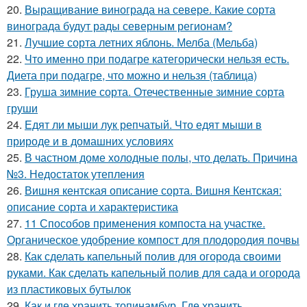
20.
Выращивание винограда на севере. Какие сорта
винограда будут рады северным регионам?
21.
Лучшие сорта летних яблонь. Мелба (Мельба)
22.
Что именно при подагре категорически нельзя есть.
Диета при подагре, что можно и нельзя (таблица)
23.
Груша зимние сорта. Отечественные зимние сорта
груши
24.
Едят ли мыши лук репчатый. Что едят мыши в
природе и в домашних условиях
25.
В частном доме холодные полы, что делать. Причина
№3. Недостаток утепления
26.
Вишня кентская описание сорта. Вишня Кентская:
описание сорта и характеристика
27.
11 Способов применения компоста на участке.
Органическое удобрение компост для плодородия почвы
28.
Как сделать капельный полив для огорода своими
руками. Как сделать капельный полив для сада и огорода
из пластиковых бутылок
29.
Как и где хранить топинамбур. Где хранить