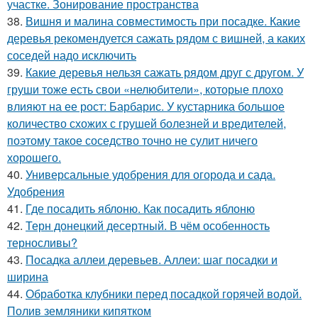
участке. Зонирование пространства
38.
Вишня и малина совместимость при посадке. Какие
деревья рекомендуется сажать рядом с вишней, а каких
соседей надо исключить
39.
Какие деревья нельзя сажать рядом друг с другом. У
груши тоже есть свои «нелюбители», которые плохо
влияют на ее рост: Барбарис. У кустарника большое
количество схожих с грушей болезней и вредителей,
поэтому такое соседство точно не сулит ничего
хорошего.
40.
Универсальные удобрения для огорода и сада.
Удобрения
41.
Где посадить яблоню. Как посадить яблоню
42.
Терн донецкий десертный. В чём особенность
терносливы?
43.
Посадка аллеи деревьев. Аллеи: шаг посадки и
ширина
44.
Обработка клубники перед посадкой горячей водой.
Полив земляники кипятком