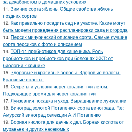
за декабристом в домашних условиях
11.
Зимние сорта яблонь. Общие свойства яблонь
поздних сортов
12.
Как правильно посадить сад на участке. Какие могут
быть модели проведения распланировки сада и огорода
13.
Персик мичуринский описание сорта. Самые лучшие
сорта персиков с фото и описанием
14.
ТОП-11 пребиотиков для кишечника. Роль
пробиотиков и пребиотиков при болезнях ЖКТ: от
биологии к клинике
15.
Здоровые и красивые волосы. Здоровые волосы.
Красивые волосы.
16.
Секреты и условия черенкования туи летом.
Подходящее время для черенкования туи
17.
Луизеания посадка и уход. Выращивание луизеании
18.
Виноград золотой Потапенко- сорта винограда. Re:
Амурский виноград селекции А.И Потапенко
19.
Борная кислота для дачных дел. Борная кислота от
муравьев и других насекомых