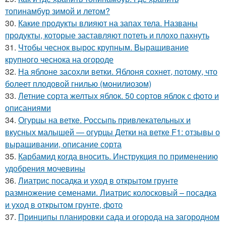
топинамбур зимой и летом?
30.
Какие продукты влияют на запах тела. Названы
продукты, которые заставляют потеть и плохо пахнуть
31.
Чтобы чеснок вырос крупным. Выращивание
крупного чеснока на огороде
32.
На яблоне засохли ветки. Яблоня сохнет, потому, что
болеет плодовой гнилью (монилиозом)
33.
Летние сорта желтых яблок. 50 сортов яблок с фото и
описаниями
34.
Огурцы на ветке. Россыпь привлекательных и
вкусных малышей — огурцы Детки на ветке F1: отзывы о
выращивании, описание сорта
35.
Карбамид когда вносить. Инструкция по применению
удобрения мочевины
36.
Лиатрис посадка и уход в открытом грунте
размножение семенами. Лиатрис колосковый – посадка
и уход в открытом грунте, фото
37.
Принципы планировки сада и огорода на загородном