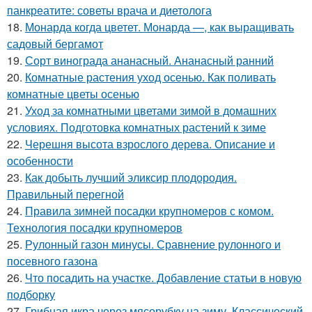
панкреатите: советы врача и диетолога
18.
Монарда когда цветет. Монарда —, как выращивать
садовый бергамот
19.
Сорт винограда ананасный. Ананасный ранний
20.
Комнатные растения уход осенью. Как поливать
комнатные цветы осенью
21.
Уход за комнатными цветами зимой в домашних
условиях. Подготовка комнатных растений к зиме
22.
Черешня высота взрослого дерева. Описание и
особенности
23.
Как добыть лучший эликсир плодородия.
Правильный перегной
24.
Правила зимней посадки крупномеров с комом.
Технология посадки крупномеров
25.
Рулонный газон минусы. Сравнение рулонного и
посевного газона
26.
Что посадить на участке. Добавление статьи в новую
подборку
27.
Грибная икра через мясорубку на зиму. Классический