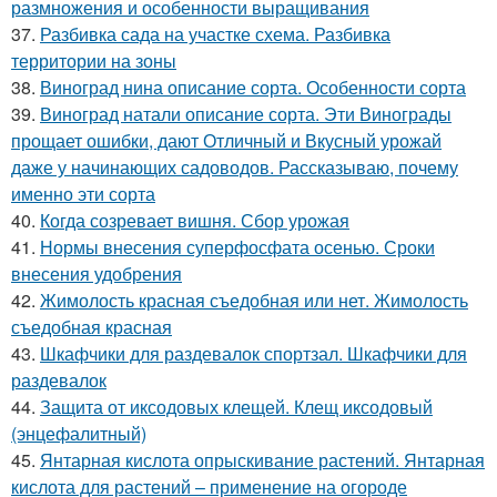
размножения и особенности выращивания
37.
Разбивка сада на участке схема. Разбивка
территории на зоны
38.
Виноград нина описание сорта. Особенности сорта
39.
Виноград натали описание сорта. Эти Винограды
прощает ошибки, дают Отличный и Вкусный урожай
даже у начинающих садоводов. Рассказываю, почему
именно эти сорта
40.
Когда созревает вишня. Сбор урожая
41.
Нормы внесения суперфосфата осенью. Сроки
внесения удобрения
42.
Жимолость красная съедобная или нет. Жимолость
съедобная красная
43.
Шкафчики для раздевалок спортзал. Шкафчики для
раздевалок
44.
Защита от иксодовых клещей. Клещ иксодовый
(энцефалитный)
45.
Янтарная кислота опрыскивание растений. Янтарная
кислота для растений – применение на огороде