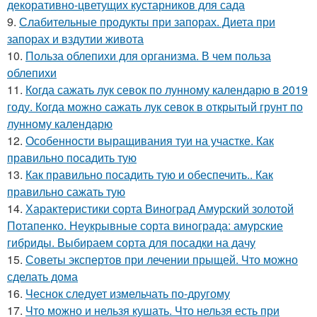
декоративно-цветущих кустарников для сада
9.
Слабительные продукты при запорах. Диета при
запорах и вздутии живота
10.
Польза облепихи для организма. В чем польза
облепихи
11.
Когда сажать лук севок по лунному календарю в 2019
году. Когда можно сажать лук севок в открытый грунт по
лунному календарю
12.
Особенности выращивания туи на участке. Как
правильно посадить тую
13.
Как правильно посадить тую и обеспечить.. Как
правильно сажать тую
14.
Характеристики сорта Виноград Амурский золотой
Потапенко. Неукрывные сорта винограда: амурские
гибриды. Выбираем сорта для посадки на дачу
15.
Советы экспертов при лечении прыщей. Что можно
сделать дома
16.
Чеснок следует измельчать по-другому
17.
Что можно и нельзя кушать. Что нельзя есть при