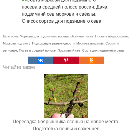
Категории:
Моркови для подзимнего посева
,
Осенний посев
,
Посев в подмосковье
,
Моркови под зиму
,
Подходящие разновидности
,
Морковь под зиму
,
Сроки по
регионам
,
Посев в средней полосе
,
Подзимний сев
,
Сорта для подзимнего сева
Читайте также
Пересадка боярышника осенью на новое место.
Подготовка почвы и саженцев