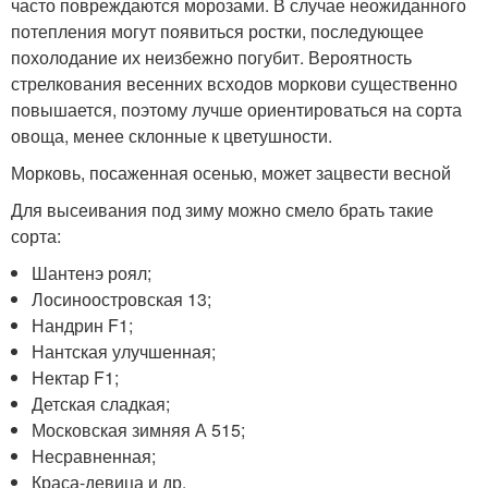
часто повреждаются морозами. В случае неожиданного
потепления могут появиться ростки, последующее
похолодание их неизбежно погубит. Вероятность
стрелкования весенних всходов моркови существенно
повышается, поэтому лучше ориентироваться на сорта
овоща, менее склонные к цветушности.
Морковь, посаженная осенью, может зацвести весной
Для высеивания под зиму можно смело брать такие
сорта:
Шантенэ роял;
Лосиноостровская 13;
Нандрин F1;
Нантская улучшенная;
Нектар F1;
Детская сладкая;
Московская зимняя А 515;
Несравненная;
Краса-девица и др.