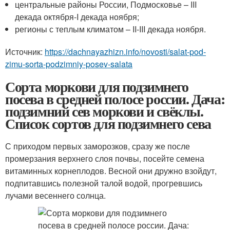
центральные районы России, Подмосковье – III
декада октября-I декада ноября;
регионы с теплым климатом – II-III декада ноября.
Источник:
https://dachnayazhizn.info/novosti/salat-pod-
zimu-sorta-podzimniy-posev-salata
Сорта моркови для подзимнего
посева в средней полосе россии. Дача:
подзимний сев моркови и свёклы.
Список сортов для подзимнего сева
С приходом первых заморозков, сразу же после
промерзания верхнего слоя почвы, посейте семена
витаминных корнеплодов. Весной они дружно взойдут,
подпитавшись полезной талой водой, прогревшись
лучами весеннего солнца.