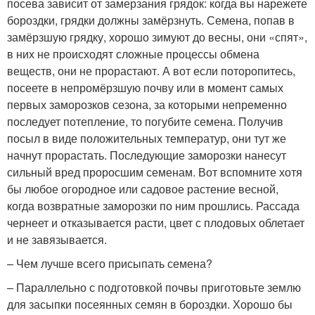
посева зависит от замерзания грядок: когда вы нарежете
бороздки, грядки должны замёрзнуть. Семена, попав в
замёрзшую грядку, хорошо зимуют до весны, они «спят»,
в них не происходят сложные процессы обмена
веществ, они не прорастают. А вот если поторопитесь,
посеете в непромёрзшую почву или в момент самых
первых заморозков сезона, за которыми непременно
последует потепление, то погубите семена. Получив
посыл в виде положительных температур, они тут же
начнут прорастать. По­следующие заморозки нанесут
сильный вред проросшим семенам. Вот вспомните хотя
бы любое огородное или садовое растение весной,
когда возвратные заморозки по ним прошлись. Рассада
чернеет и отказывается расти, цвет с плодовых облетает
и не завязывается.
– Чем лучше всего присыпать семена?
– Параллельно с подготовкой почвы приготовьте землю
для засыпки посеянных семян в бороздки. Хорошо бы