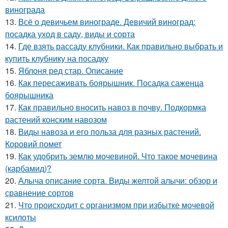
винограда
13.
Всё о девичьем винограде. Девичий виноград:
посадка уход в саду, виды и сорта
14.
Где взять рассаду клубники. Как правильно выбрать и
купить клубнику на посадку
15.
Яблоня ред стар. Описание
16.
Как пересаживать боярышник. Посадка саженца
боярышника
17.
Как правильно вносить навоз в почву. Подкормка
растений конским навозом
18.
Виды навоза и его польза для разных растений.
Коровий помет
19.
Как удобрить землю мочевиной. Что такое мочевина
(карбамид)?
20.
Алыча описание сорта. Виды желтой алычи: обзор и
сравнение сортов
21.
Что происходит с организмом при избытке мочевой
ксилоты