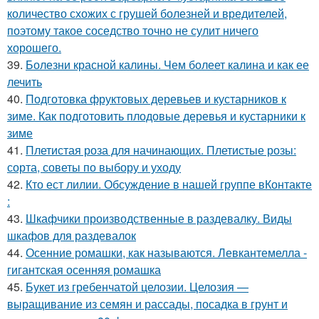
количество схожих с грушей болезней и вредителей,
поэтому такое соседство точно не сулит ничего
хорошего.
39.
Болезни красной калины. Чем болеет калина и как ее
лечить
40.
Подготовка фруктовых деревьев и кустарников к
зиме. Как подготовить плодовые деревья и кустарники к
зиме
41.
Плетистая роза для начинающих. Плетистые розы:
сорта, советы по выбору и уходу
42.
Кто ест лилии. Обсуждение в нашей группе вКонтакте
:
43.
Шкафчики производственные в раздевалку. Виды
шкафов для раздевалок
44.
Осенние ромашки, как называются. Левкантемелла -
гигантская осенняя ромашка
45.
Букет из гребенчатой целозии. Целозия —
выращивание из семян и рассады, посадка в грунт и