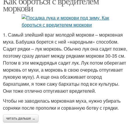
Как бороться с вредителем
моркови
Моркови в сибири
Моркови для посадки
1. Самый злейший враг молодой моркови – морковная
муха. Бабушка борется с ней «народным» способом.
Садит рядки – лук морковь. Обычно лук она садит позже,
поэтому сразу делает между рядками моркови 30-35 см.
Озимая морковь
Сладкая морковь
Потом в эти междурядья садит лук. Лук потом оберегает
морковь от мухи, а морковь в свою очередь отпугивает
луковую муху). А еще она обсаживает огород
бархатцами, я тоже сажу бархатцы под все культуры.
Они тоже отлично отпугивают вредителей.
Чтобы не заводилась морковная муха, нужно убирать
сорняки после прополки и сорванную ботву с грядки.
читать дальше →