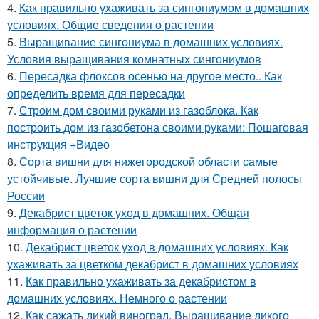
4.
Как правильно ухаживать за сингониумом в домашних
условиях. Общие сведения о растении
5.
Выращивание сингониума в домашних условиях.
Условия выращивания комнатных сингониумов
6.
Пересадка флоксов осенью на другое место.. Как
определить время для пересадки
7.
Строим дом своими руками из газоблока. Как
построить дом из газобетона своими руками: Пошаговая
инструкция +Видео
8.
Сорта вишни для нижегородской области самые
устойчивые. Лучшие сорта вишни для Средней полосы
России
9.
Декабрист цветок уход в домашних. Общая
информация о растении
10.
Декабрист цветок уход в домашних условиях. Как
ухаживать за цветком декабрист в домашних условиях
11.
Как правильно ухаживать за декабристом в
домашних условиях. Немного о растении
12.
Как сажать дикий виноград. Выращивание дикого