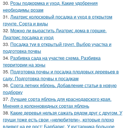
30.
Розы подкормка и уход. Какие удобрения
необходимы розам
31.
Лиатрис колосковый посадка и уход в открытом
грунте. Сорта и виды
32.
Можно ли вырастить Лиатрис дома в горшке.
Лиатрис посадка и уход
33.
Посадка туи в открытый грунт. Выбор участка и
подготовка почвы
34.
Разбивка сада на участке схема. Разбивка
территории на зоны
35.
Подготовка почвы и посадка плодовых деревьев в
саду. Подготовка почвы к посадкам
36.
Сорта летних яблонь. Добавление статьи в новую
подборку
37.
Лучшие сорта яблонь для краснодарского края.
Мнения о колонновидных сортах яблонь
38.
Какие деревья нельзя сажать рядом друг с другом. У
груши тоже есть свои «нелюбители», которые плохо
влияют на ее рост: Барбарис. У кустарника большое