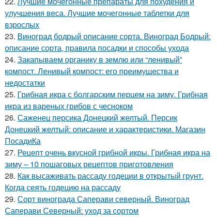
22.
Лучшие мочегонные препараты для похудения и
улучшения веса. Лучшие мочегонные таблетки для
взрослых
23.
Виноград бодрый описание сорта. Виноград Бодрый:
описание сорта, правила посадки и способы ухода
24.
Закапываем органику в землю или “ленивый”
компост. Ленивый компост: его преимущества и
недостатки
25.
Грибная икра с болгарским перцем на зиму. Грибная
икра из вареных грибов с чесноком
26.
Саженец персика Донецкий желтый. Персик
Донецкий желтый: описание и характеристики. Магазин
ПосадиКа
27.
Рецепт очень вкусной грибной икры. Грибная икра на
зиму – 10 пошаговых рецептов приготовления
28.
Как высаживать рассаду годеции в открытый грунт.
Когда сеять годецию на рассаду
29.
Сорт винограда Саперави северный. Виноград
Саперави Северный: уход за сортом