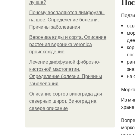
Пос
лучше?
Почему воспаляются лимфоузлы
Подзи
на шее. Определение болезни.
осв
Причины заболевания
мор
Вероника виды и сорта. Описание
дне
растения вероника veronica
кор
происхождение
пос
ран
Лечение диффузной фиброзно-
зна
кистозной мастопатии.
на 
Определение болезни. Причины
заболевания
Морко
Описание сортов винограда для
Из ми
северных широт. Виноград на
хране
севере описание
Вопре
морко
потеп