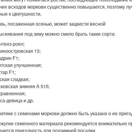
них всходов моркови существенно повышается, поэтому лу
ные к цветушности.
вь, посаженная осенью, может зацвести весной
ысеивания под зиму можно смело брать такие сорта:
тенэ роял;
иноостровская 13;
дрин F1;
тская улучшенная;
тар F1;
ская сладкая;
ковская зимняя А 515;
равненная;
са-девица и др.
кетике с семенами моркови должно быть указано о ее приг
окупке семенного материала рекомендуется внимательно пр
вается пригодность для подзимней посадки.