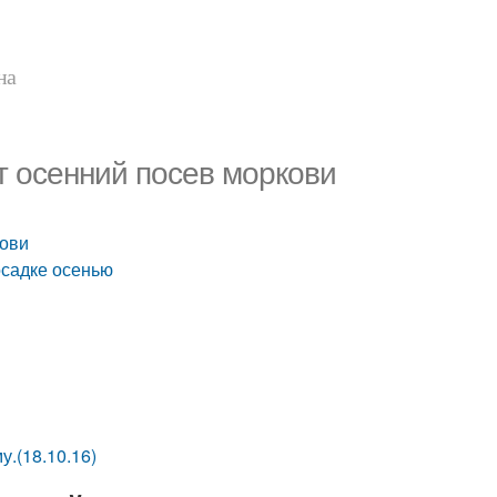
на
ёт осенний посев моркови
кови
осадке осенью
у.(18.10.16)