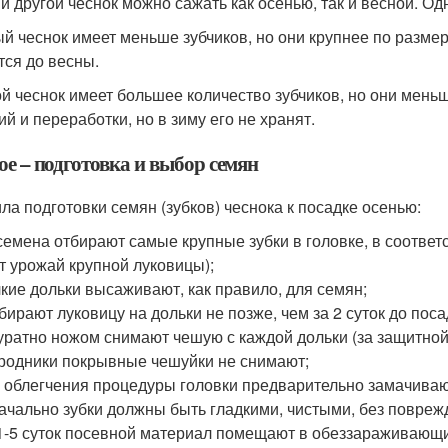
, и другой чеснок можно сажать как осенью, так и весной. О
й чеснок имеет меньше зубчиков, но они крупнее по размеру
тся до весны.
й чеснок имеет большее количество зубчиков, но они меньш
ий и переработки, но в зиму его не хранят.
ое – подготовка и выбор семян
ла подготовки семян (зубков) чеснока к посадке осенью:
семена отбирают самые крупные зубки в головке, в соответ
т урожай крупной луковицы);
кие дольки высаживают, как правило, для семян;
бирают луковицу на дольки не позже, чем за 2 суток до поса
уратно ножом снимают чешую с каждой дольки (за защитной
родники покрывные чешуйки не снимают;
 облегчения процедуры головки предварительно замачивают
ачально зубки должны быть гладкими, чистыми, без поврежд
1-5 суток посевной материал помещают в обеззараживающи