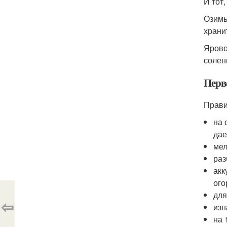
И тот
Озимы
храни
Ярово
солен
Перв
Прави
на 
дае
мел
раз
акк
ого
для
⇦
изн
на 