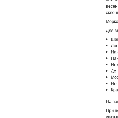
весен
склон
Морко
Для в
Шан
Лос
Нан
Нан
Нек
Дет
Мос
Нес
Кра
На па
При п
указы