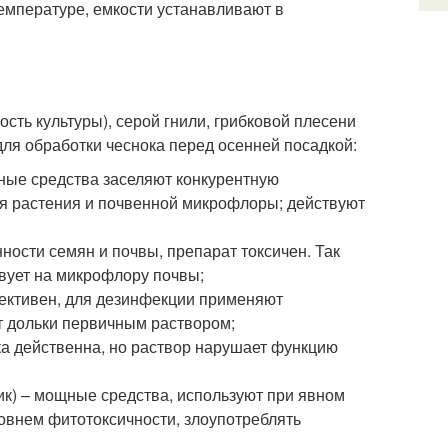
емпературе, емкости устанавливают в
сть культуры), серой гнили, грибковой плесени
ля обработки чеснока перед осенней посадкой:
ьные средства заселяют конкурентную
ля растения и почвенной микрофлоры; действуют
ости семян и почвы, препарат токсичен. Так
твует на микрофлору почвы;
ективен, для дезинфекции применяют
т дольки первичным раствором;
ка действенна, но раствор нарушает функцию
ик) – мощные средства, используют при явном
овнем фитотоксичности, злоупотреблять