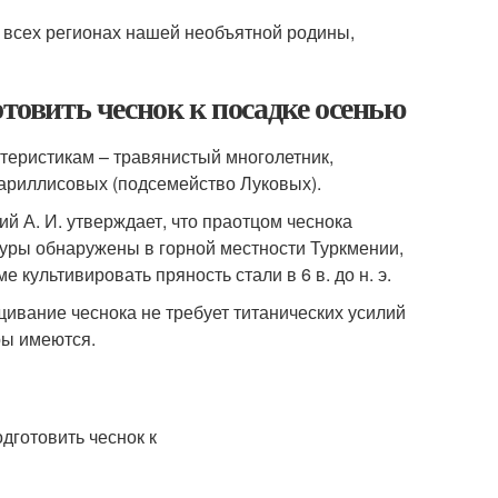
 всех регионах нашей необъятной родины,
отовить чеснок к посадке осенью
теристикам – травянистый многолетник,
мариллисовых (подсемейство Луковых).
й А. И. утверждает, что праотцом чеснока
туры обнаружены в горной местности Туркмении,
 культивировать пряность стали в 6 в. до н. э.
щивание чеснока не требует титанических усилий
ры имеются.