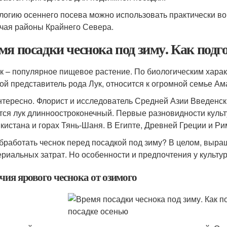
логию осеннего посева можно использовать практически во
чая районы Крайнего Севера.
мя посадки чеснока под зиму. Как подг
к – популярное пищевое растение. По биологическим харак
ой представитель рода Лук, относится к огромной семье А
нтересно. Флорист и исследователь Средней Азии Введенски
тся лук длинноостроконечный. Первые разновидности куль
кистана и горах Тянь-Шаня. В Египте, Древней Греции и Риме
бработать чеснок перед посадкой под зиму? В целом, выра
ериальных затрат. Но особенности и предпочтения у культу
чия ярового чеснока от озимого