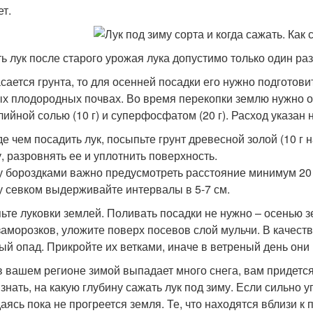
ет.
ь лук после старого урожая лука допустимо только один раз
асается грунта, то для осенней посадки его нужно подгото
х плодородных почвах. Во время перекопки землю нужно о
алийной солью (10 г) и суперфосфатом (20 г). Расход указан н
е чем посадить лук, посыпьте грунт древесной золой (10 г н
у, разровнять ее и уплотнить поверхность.
 бороздками важно предусмотреть расстояние минимум 20 
 севком выдерживайте интервалы в 5-7 см.
ьте луковки землей. Поливать посадки не нужно – осенью зе
заморозков, уложите поверх посевов слой мульчи. В качеств
ый опад. Прикройте их ветками, иначе в ветреный день они 
в вашем регионе зимой выпадает много снега, вам придетс
 знать, на какую глубину сажать лук под зиму. Если сильно у
аясь пока не прогреется земля. Те, что находятся вблизи к 