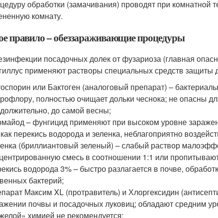
цедуру обработки (замачивания) проводят при комнатной т
ененную комнату.
ое правило – обеззараживающие процедуры
езинфекции посадочных долек от фузариоза (главная опасно
гиллус применяют растворы специальных средств защиты д
оспорин или Бактоген (аналоговый препарат) – бактериал
рофлору, полностью очищает дольки чеснока; не опасны д
должительно, до самой весны;
майод – фунгицид применяют при высоком уровне зараженн
 как перекись водорода и зеленка, неблагоприятно воздейс
енка (бриллиантовый зеленый) – слабый раствор малоэфф
центрированную смесь в соотношении 1:1 или пропитываю
екись водорода 3% – быстро разлагается в почве, обработ
венных бактерий;
парат Максим XL (протравитель) и Хлоргексидин (антисепт
ажении почвы и посадочных луковиц; обладают средним ур
желой» химией не рекомендуется;