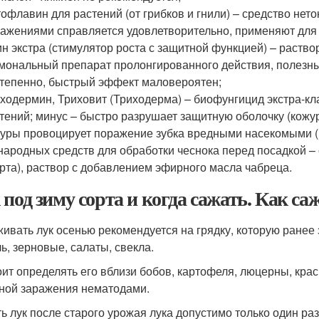
офлавин для растений (от грибков и гнили) – средство нет
ажениями справляется удовлетворительно, применяют для 
н экстра (стимулятор роста с защитной функцией) – раство
мональный препарат пролонгированного действия, полезн
тепенно, быстрый эффект маловероятен;
ходермин, Триховит (Триходерма) – биофунгицид экстра-кл
тений; минус – быстро разрушает защитную оболочку (кожу
уры провоцирует поражение зубка вредными насекомыми (
народных средств для обработки чеснока перед посадкой – 
рта), раствор с добавлением эфирного масла чабреца.
 под зиму сорта и когда сажать. Как са
ивать лук осенью рекомендуется на грядку, которую ранее 
ь, зерновые, салаты, свекла.
оит определять его вблизи бобов, картофеля, люцерны, крас
ной заражения нематодами.
ь лук после старого урожая лука допустимо только один раз