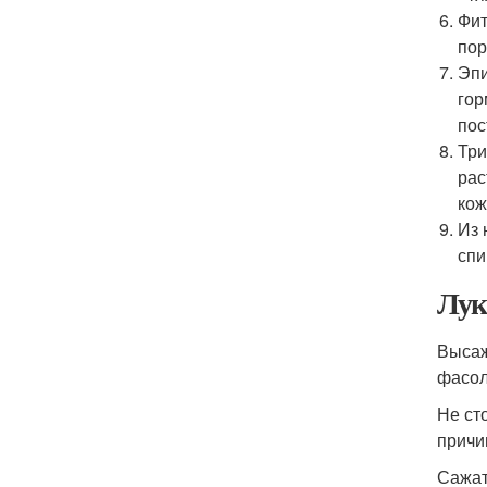
Фит
пор
Эпи
гор
пос
Три
рас
кож
Из 
спи
Лук
Высаж
фасол
Не ст
причи
Сажат