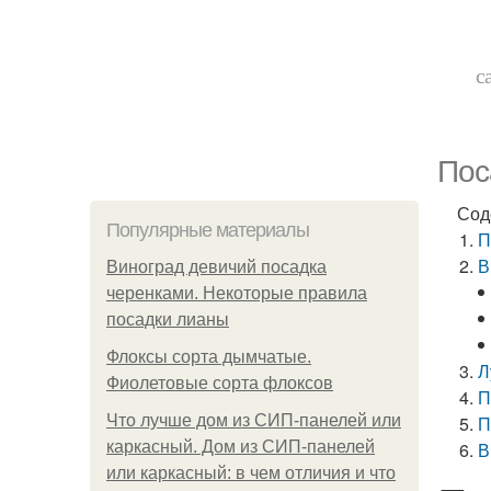
с
Пос
Сод
Популярные материалы
П
В
Виноград девичий посадка
черенками. Некоторые правила
посадки лианы
Флоксы сорта дымчатые.
Л
Фиолетовые сорта флоксов
П
Что лучше дом из СИП-панелей или
П
каркасный. Дом из СИП-панелей
В
или каркасный: в чем отличия и что