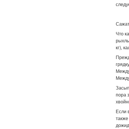
следу
Сажат
Что к
рыхлы
кг), к
Прежд
грядк
Между
Между
Засып
пора 
хвойн
Если 
также
дожид