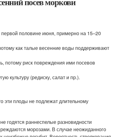
осенний посев моркови
в первой половине июня, примерно на 15–20
потому как талые весенние воды поддерживают
ь, потому риск повреждения ими посевов
ю культуру (редиску, салат и пр.).
то эти плоды не подлежат длительному
не годятся раннеспелые разновидности
овреждаются морозами. В случае неожиданного
х неизбежно погубит. Вероятность стрелкования