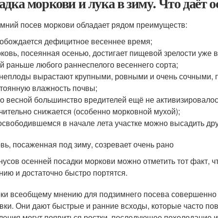
адка моркови и лука в зиму. Что даёт 
мний посев моркови обладает рядом преимуществ:
обождается дефицитное весеннее время;
ковь, посеянная осенью, достигает пищевой зрелости уже 
й раньше любого раннеспелого весеннего сорта;
неплоды вырастают крупными, ровными и очень сочными, 
тоянную влажность почвы;
о весной большинство вредителей ещё не активизировалос
чительно снижается (особенно морковной мухой);
освободившемся в начале лета участке можно высадить другу
вь, посаженная под зиму, созревает очень рано
нусов осенней посадки моркови можно отметить тот факт, ч
нию и достаточно быстро портятся.
ки всеобщему мнению для подзимнего посева совершенно 
вки. Они дают быстрые и ранние всходы, которые часто п
ления могут появиться ростки, последующее похолодание и