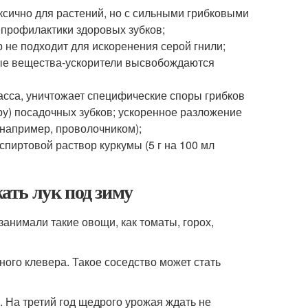
оксично для растений, но с сильными грибковыми
профилактики здоровых зубков;
р не подходит для искоренения серой гнили;
ые вещества-ускорители высвобождаются
асса, уничтожает специфические споры грибков
ру) посадочных зубков; ускоренное разложение
например, проволочником);
спиртовой раствор куркумы (5 г на 100 мл
жать лук под зиму
занимали такие овощи, как томаты, горох,
ного клевера. Такое соседство может стать
. На третий год щедрого урожая ждать не