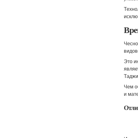
Техно
исклю
Вре
Чесно
видов
Это и
являе
Таджи
Чем о
и мат
Отли