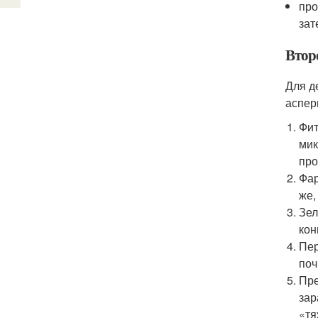
про
зат
Втор
Для д
аспер
Фит
мик
про
Фар
же,
Зел
кон
Пер
поч
Пре
зар
«тя