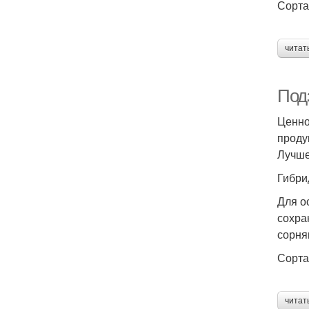
Сорта
читат
Под
Ценно
проду
Лучше
Гибри
Для о
сохра
сорня
Сорта
читат