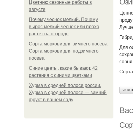
Ози
Цветник: сезонные работы в
августе
Ценно
проду
Почему чеснок мелкий. Почему
Лучше
вырос мелкий чеснок или плохо
растет на огороде
Гибри
Сорта моркови для зимнего посева.
Для о
Сорта моркови для подзимнего
сохра
посева
сорня
Синие цветы, какие бывают. 42
Сорта
растения с синими цветками
Хурма в средней полосе россии.
читат
Хурма в средней полосе — зимний
фрукт в вашем саду
Вас
Сор