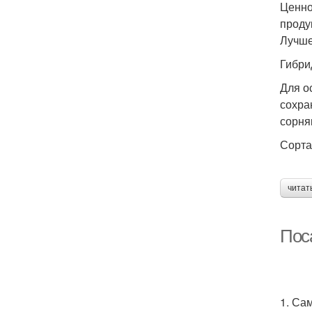
Ценно
проду
Лучше
Гибри
Для о
сохра
сорня
Сорта
читат
Поса
1. Са