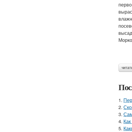
перво
вырас
влажн
посев
высади
Морко
читат
Пос
1.
Пер
2.
Ско
3.
Сам
4.
Как
5.
Как