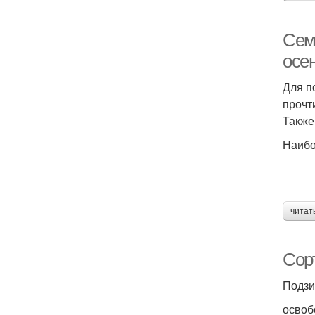
Сем
осе
Для п
прочт
Также
Наибо
читат
Сор
Подзи
освоб