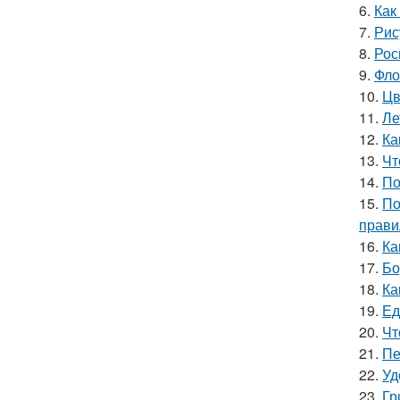
6.
Как
7.
Рис
8.
Рос
9.
Фло
10.
Цв
11.
Ле
12.
Ка
13.
Чт
14.
По
15.
По
прави
16.
Ка
17.
Бо
18.
Ка
19.
Ед
20.
Чт
21.
Пе
22.
Уд
23.
Гр