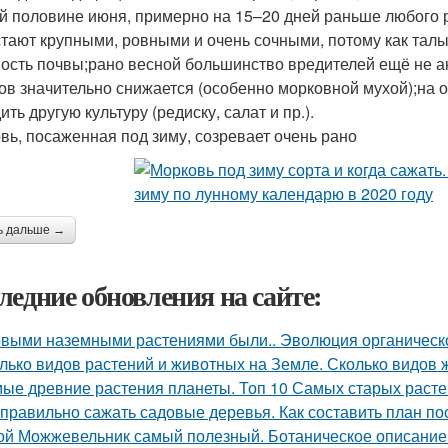
й половине июня, примерно на 15–20 дней раньше любого 
тают крупными, ровными и очень сочными, потому как та
ость почвы;рано весной большинство вредителей ещё не а
ов значительно снижается (особенно морковной мухой);на 
ть другую культуру (редиску, салат и пр.).
вь, посаженная под зиму, созревает очень рано
ь дальше →
ледние обновления на сайте:
выми наземными растениями были.. Эволюция органическог
лько видов растений и животных на Земле. Сколько видов
ые древние растения планеты. Топ 10 Самых старых раст
 правильно сажать садовые деревья. Как составить план по
ой Можжевельник самый полезный. Ботаническое описание