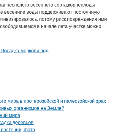
раннеспелого весеннего сорта;корнеплоды
лые весенние воды поддерживают постоянную
ктивизировалось, потому риск повреждения ими
освободившемся в начале лета участке можно
о мира в протерозойской и палеозойской эрах
 живых организмов на Земле?
ений мира
садки деревьев
 растения, фото