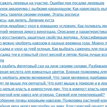
 сажать деревья на участке. Ошибки при посадке деревьев
унок аквариума с рыбками карандашом. Как нарисовать рыб
пись тарелок своими руками. Этапы росписи
ксы, как делить. Деление куста
еток декабрист уход в домашних условиях. Как поливать де
тний черенок дикого винограда. Описание и характеристика
к восстановить защитные свойства желудка.. Классификация
о можно удобрять навозом в разные времена года. Можно л
садка и уход за туей осенью. Как выбрать саженец для пос
садка туи в открытый грунт весной и летом. Когда лучше вс
ла
к разбить фруктовый сад на даче своими силами. Разбивае
рная кислота для комнатных цветов. Борная подкормка для
к удобрить землю мочевиной. Что такое мочевина (карбами
ят ли мыши лук репчатый. Что едят мыши в природе и в д
о нельзя класть в компостную яму. Что в компост класть нел
регной или навоз для огорода. Свежий или перепревший?
обрение почвы коровьим навозом. Подкормка растений ко
ибная икра через мясорубку на зиму. Классический рецепт и