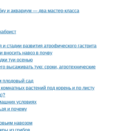
ку и аквариум — два мастер-класса
кабрист
 и стадии развития атрофического гастрита
и вносить навоз в почву
адки туи осенью
его высаживать тую: сроки, агротехнические
м плодовый сад
 комнатных растений под корень и по листу
д)?
омашних условиях
ьзя и почему
ровьим навозом
кры из грибов