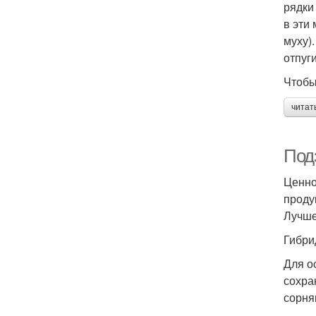
рядки
в эти
муху)
отпуг
Чтобы
читат
Под
Ценно
проду
Лучше
Гибри
Для о
сохра
сорня