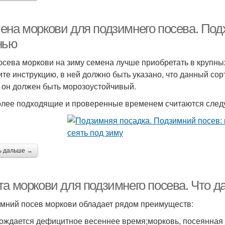
ена моркови для подзимнего посева. Под
нью
осева моркови на зиму семена лучше приобретать в крупн
ите инструкцию, в ней должно быть указано, что данный со
 он должен быть морозоустойчивый.
лее подходящие и проверенные временем считаются след
ь дальше →
та моркови для подзимнего посева. Что д
мний посев моркови обладает рядом преимуществ:
ождается дефицитное весеннее время;морковь, посеянная о