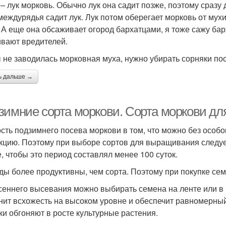
 – лук морковь. Обычно лук она садит позже, поэтому сразу
 междурядья садит лук. Лук потом оберегает морковь от мух
. А еще она обсаживает огород бархатцами, я тоже сажу бар
ивают вредителей.
 не заводилась морковная муха, нужно убирать сорняки пос
ь дальше →
зимние сорта моркови. Сорта моркови дл
сть подзимнего посева моркови в том, что можно без особ
кцию. Поэтому при выборе сортов для выращивания следует
, чтобы это период составлял менее 100 суток.
ды более продуктивны, чем сорта. Поэтому при покупке се
сеннего высевания можно выбирать семена на ленте или в 
нит всхожесть на высоком уровне и обеспечит равномерный 
ки обгоняют в росте культурные растения.