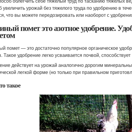
пособ облегчить себе тяжелый труд по тасканию тяжелых ве
б увеличить урожай без тяжелого труда по удобрению в тече
ся, что вы можете передозировать или наоборот с удобрени
иный помет это азотное удобрение. Уд
етом
ый помет — это достаточно популярное органическое удоб
в. Такое удобрение легко усваивается почвой, способствует
ение действует на урожай аналогично дорогим минеральны
ической легкой форме (но только при правильном приготовл
то такое