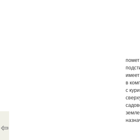
помет
подст
имеет
в ком
с кур
сверх
садов
земле
назна
⇦