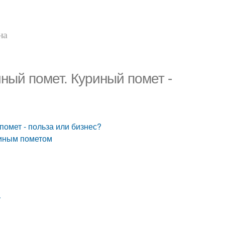
на
иный помет. Куриный помет -
помет - польза или бизнес?
риным пометом
у