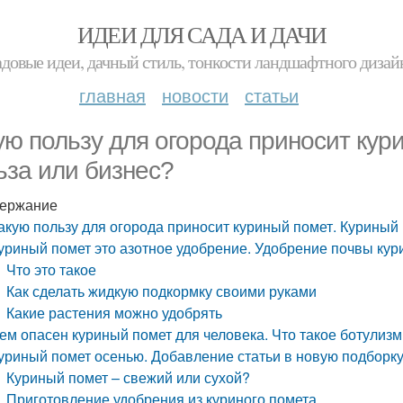
ИДЕИ ДЛЯ САДА И ДАЧИ
адовые идеи, дачный стиль, тонкости ландшафтного дизай
главная
новости
статьи
ую пользу для огорода приносит кур
ьза или бизнес?
ержание
акую пользу для огорода приносит куриный помет. Куриный 
уриный помет это азотное удобрение. Удобрение почвы ку
Что это такое
Как сделать жидкую подкормку своими руками
Какие растения можно удобрять
ем опасен куриный помет для человека. Что такое ботулизм
уриный помет осенью. Добавление статьи в новую подборк
Куриный помет – свежий или сухой?
Приготовление удобрения из куриного помета