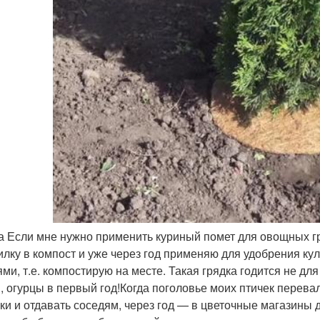
а Если мне нужно применить куриный помет для овощных гр
илку в компост и уже через год применяю для удобрения кул
ями, т.е. компостирую на месте. Такая грядка годится не дл
, огурцы в первый год!Когда поголовье моих птичек перевал
ки и отдавать соседям, через год — в цветочные магазины 