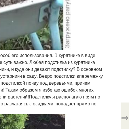
соб его использования. В курятнике в виде
не суть важно. Любая подстилка из курятника
чники, и куда они девают подстилку? В основном
 кустарники в саду. Ведро подстилки вперемежку
 подстилкой почву под деревьями, причем
и! Таким образом я избегаю ошибок многих
рни растений!Подстилку я располагаю прям по
но разлагаясь с осадками, попадает прямо по
⇨