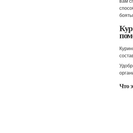
вам с
спосо
боять
Кур
пом
Курин
соста
Удобр
орган
Что э