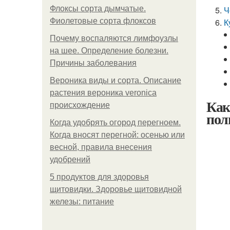
Флоксы сорта дымчатые.
Ч
Фиолетовые сорта флоксов
К
Почему воспаляются лимфоузлы
на шее. Определение болезни.
Причины заболевания
Вероника виды и сорта. Описание
растения вероника veronica
Как
происхождение
пол
Когда удобрять огород перегноем.
Когда вносят перегной: осенью или
весной, правила внесения
удобрений
5 продуктов для здоровья
щитовидки. Здоровье щитовидной
железы: питание