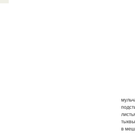
мульч
подст
листь
тыквы
в меш