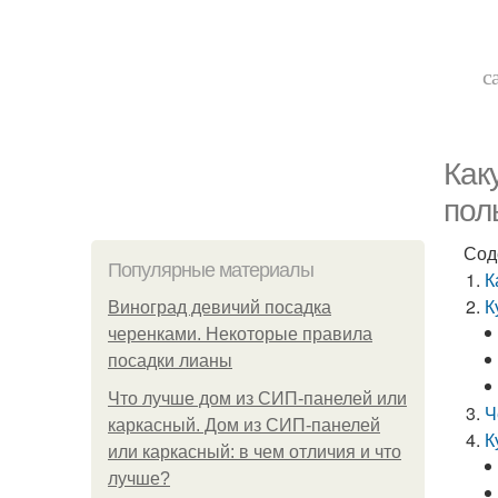
с
Как
пол
Сод
Популярные материалы
К
К
Виноград девичий посадка
черенками. Некоторые правила
посадки лианы
Что лучше дом из СИП-панелей или
Ч
каркасный. Дом из СИП-панелей
К
или каркасный: в чем отличия и что
лучше?