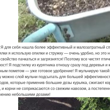
 Я для себя нашла более эффективный и малозатратный спо
илки я использую опилки и стружку — очень удобно, но это 
 свойство пачкаться и загрязнятся! Поэтому все чистят пти
пост! Я подстилку из курятника отношу сразу под деревья и
иным пометом — уже готовое удобрение! Я мульчирую такой
у можно слой мульчи подсыпать для большей эффективност
одов, которые применив большие дозы курьяка, сжигают ко
, и корни не соприкасаются со свежим навозом, а постепен
чению небольшими дозами!