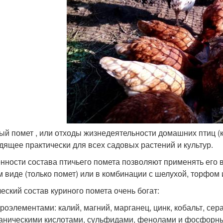
ый помет , или отходы жизнедеятельности домашних птиц (к
дящее практически для всех садовых растений и культур.
нности состава птичьего помета позволяют применять его в
м виде (только помет) или в комбинации с шелухой, торфом и 
еский состав куриного помета очень богат:
роэлементами: калий, магний, марганец, цинк, кобальт, сера 
аническими кислотами, сульфидами, фенолами и фосфорн