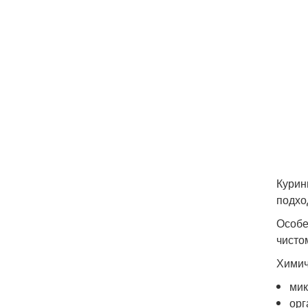
Курин
подхо
Особе
чисто
Химич
мик
орг