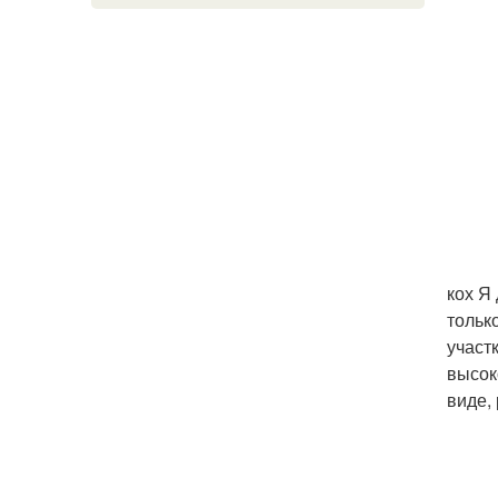
кох Я
тольк
участ
высок
виде,