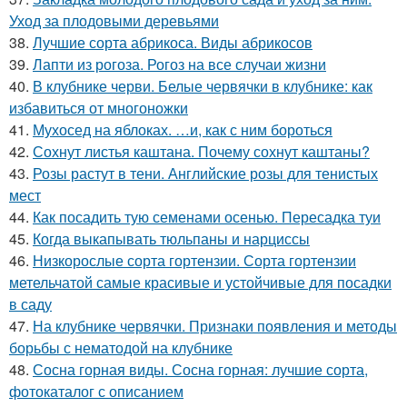
Уход за плодовыми деревьями
38.
Лучшие сорта абрикоса. Виды абрикосов
39.
Лапти из рогоза. Рогоз на все случаи жизни
40.
В клубнике черви. Белые червячки в клубнике: как
избавиться от многоножки
41.
Мухосед на яблоках. …и, как с ним бороться
42.
Сохнут листья каштана. Почему сохнут каштаны?
43.
Розы растут в тени. Английские розы для тенистых
мест
44.
Как посадить тую семенами осенью. Пересадка туи
45.
Когда выкапывать тюльпаны и нарциссы
46.
Низкорослые сорта гортензии. Сорта гортензии
метельчатой самые красивые и устойчивые для посадки
в саду
47.
На клубнике червячки. Признаки появления и методы
борьбы с нематодой на клубнике
48.
Сосна горная виды. Сосна горная: лучшие сорта,
фотокаталог с описанием