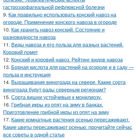
гастроэзофагеальной рефлюксной болезни
9.
Как правильно использовать конский навоз на
огороде. Применение конского навоза в огороде
10.
Как хранить навоз конский. Состояние и
разновидности навоза
11.
Виды навоза и его польза для разных растений.
Коровий помет
12.
Конский и коровий навоз. Рейтинг видов навоза
13.
Борная кислота для растений на огороде и в саду —
польза и инструкция
14.
Выращивание винограда на севере. Какие сорта
винограда будут рады северным регионам?
15.
Сорта вишни устойчивые к монилиозу.
16.
Грибная икры из опят на зиму в банках.
Приготовление грибной икры из опят на зиму
17.
Какие комнатные растения осенью пересаживают.
Какие цветы пересаживают осенью: прочитайте сейчас
все советы в одной статье