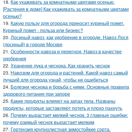
18.
Как ухаживать за комнатными цветами осенью.
[Растения в доме] Как ухаживать за комнатными цветами
осенью?
19.
Какую пользу для огорода приносит куриный помет.
Куриный помет - польза или бизнес?
20.
Лосиный навоз, как удобрение в огороде. Навоз Лося
(лосиный) в городе Москве
21.
Особенности навоза и перегноя. Навоз в качестве
удобрения
22.
Хранение лука и чеснока. Как хранить чеснок
23.
Навозом для огорода и растений. Какой навоз самый
лучший для огорода узнай, чтобы не ошибиться
24.
Болезни чеснока и борьба с ними. Основные правила
здорового питания при запоре
25.
Какие продукты влияют на запах тела. Названы
продукты, которые заставляют потеть и плохо пахнуть
26.
Почему вырастает мелкий чеснок. 3 главные ошибки:
почему озимый чеснок вырастает мелким
27.
Гортензия крупнолистная зимостойкие сорта.