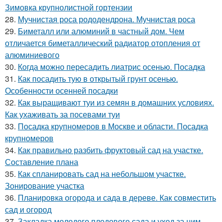
Зимовка крупнолистной гортензии
28.
Мучнистая роса рододендрона. Мучнистая роса
29.
Биметалл или алюминий в частный дом. Чем
отличается биметаллический радиатор отопления от
алюминиевого
30.
Когда можно пересадить лиатрис осенью. Посадка
31.
Как посадить тую в открытый грунт осенью.
Особенности осенней посадки
32.
Как выращивают туи из семян в домашних условиях.
Как ухаживать за посевами туи
33.
Посадка крупномеров в Москве и области. Посадка
крупномеров
34.
Как правильно разбить фруктовый сад на участке.
Составление плана
35.
Как спланировать сад на небольшом участке.
Зонирование участка
36.
Планировка огорода и сада в дереве. Как совместить
сад и огород
37.
Закладка молодого плодового сада и уход за ним.