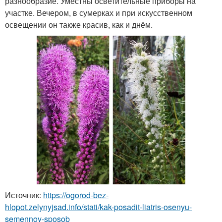
разнообразие. Уместны осветительные приборы на
участке. Вечером, в сумерках и при искусственном
освещении он также красив, как и днём.
Источник:
https://ogorod-bez-
hlopot.zelynyjsad.info/stati/kak-posadit-liatris-osenyu-
semennoy-sposob