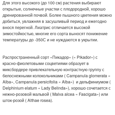
Для этого высокого (до 100 см) растения выбирают
открытые, солнечные участки с плодородной, хорошо
дренированной почвой. Более пышного цветения можно
добиться, увлажняя в засушливый период и ежегодно
внося перегной. Лиатрис отличается высокой
зимостойкостью, многие его сорта выносят понижение
температуры до -35
0
С и не нуждаются в укрытии.
Распространенный сорт «Пикадор» (« Pikador») с
красно-фиолетовыми соцветиями образует в
миксбордере привлекательную контрастную группу с
белоснежными колокольчиками ( Campanula glomerata «
Alba», Campanula persicifolia « Alba») и дельфиниумом (
Delphinium elatum « Lady Belinda»), хорошо сочетается с
нежно-розовой мальвой ( Malva alcea « Fascigata») или
шток-розой ( Althae rosea).