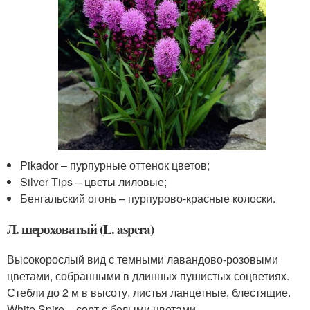
Pikador – пурпурные оттенок цветов;
Silver Tips – цветы лиловые;
Бенгальский огонь – пурпурово-красные колоски.
Л. шероховатый (L. aspera)
Высокорослый вид с темными лавандово-розовыми
цветами, собранными в длинных пушистых соцветиях.
Стебли до 2 м в высоту, листья ланцетные, блестящие.
White Spire – сорт с белыми цветами.