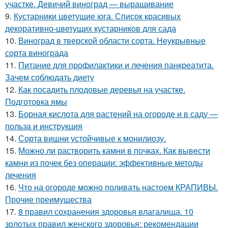
участке. Девичий виноград — выращивание
9.
Кустарники цветущие юга. Список красивых
декоративно-цветущих кустарников для сада
10.
Виноград в тверской области сорта. Неукрывные
сорта винограда
11.
Питание для профилактики и лечения панкреатита.
Зачем соблюдать диету
12.
Как посадить плодовые деревья на участке.
Подготовка ямы
13.
Борная кислота для растений на огороде и в саду —
польза и инструкция
14.
Сорта вишни устойчивые к монилиозу.
15.
Можно ли растворить камни в почках. Как вывести
камни из почек без операции: эффективные методы
лечения
16.
Что на огороде можно поливать настоем КРАПИВЫ.
Прочие преимущества
17.
8 правил сохранения здоровья влагалища. 10
золотых правил женского здоровья: рекомендации