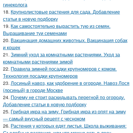
гинеколога
18.
Крупнолистовые растения для сада. Добавление
статьи в новую подборку
19.
Как самостоятельно вырастить тую из семян.
Выращивание туи семенами
20.
Вакцинация домашних животных. Вакцинация собак
и кошек
21.
Зимний уход за комнатными растениями. Уход за
комнатными растениями зимой
22.
Правила зимней посадки крупномеров с комом.
Технология посадки крупномеров
23.
Лосиный навоз, как удобрение в огороде. Навоз Лося
(лосиный) в городе Москве
24.
Почему не стоит раскидывать перегной по огороду.
Добавление статьи в новую подборку
25.
Грибная икра на зиму. Грибная икра из опят на зиму
— самый вкусный рецепт с чесноком
26.
Растения у которых едят листья. Школа выживания:
Съедобные растения, или что можно есть в лесу