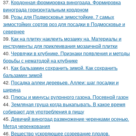
37.
Кордонная формировка винограда. Формировка
винограда горизонтальным кордоном
38.
Розы для Подмосковья зимостойкие. 7 самых
зимостойких сортов роз для посадки в Подмосковье и
севернее
39.
Как на плитку наклеить мозаику на. Материалы и
инструменты для приклеивания мозаичной плитки
40.
Червячки в клубнике. Признаки появления и методы
борьбы с нематодой на клубнике
41.
Как бальзамин сохранить зимой. Как сохранить
бальзамин зимой
42.
Посадка аллеи деревьев. Аллеи: шаг посадки и
ширина
43.
Плюсы и минусы рулонного газона. Посевной газон
44.
Земляная груша когда выкапывать. В какое время
собирают для употребления в пищу
45.
Девичий виноград размножение черенками осенью.
Метод черенкования
46.
Вещество ускоряющее созревание плодов.