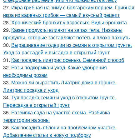
27.
Икра грибная на зиму с болгарским перцем. Грибная
икра из вареных грибов — самый вкусный рецепт
28.
Хронический бронхит у взрослых. Виды бронхита
29.
Какие продукты влияют на запах тела. Названы
продукты, которые заставляют потеть и плохо пахнуть
30.
Выращивание годеции из семян в открытом грунте.
Уход за рассадой и высадка в открытый грунт
31.
Как посадить лиатрис осенью. Семенной способ
32.
Розы подкормка и уход. Какие удобрения
необходимы розам
33.
Можно ли вырастить Лиатрис дома в горшке.
Лиатрис посадка и уход
34.
Туя посадка семян и уход в открытом грунте.
Пересадка в открытый грунт
35.
Разбивка сада на участке схема. Разбивка
территории на зоны
36.
Как посадить яблони на проблемном участке.
Добавление статьи в новую подборку