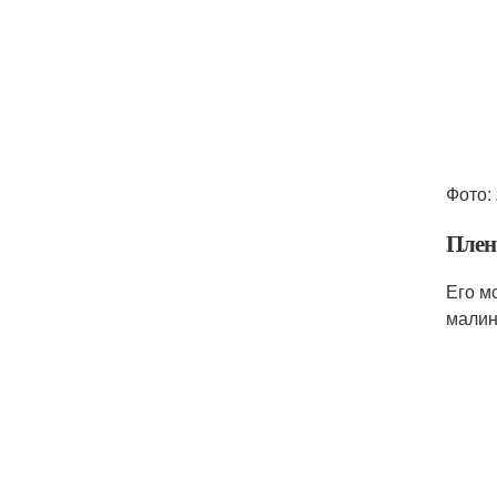
Фото: 
Плен
Его м
малин