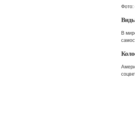
Фото: 
Виды
В мир
самос
Коло
Амери
соцве