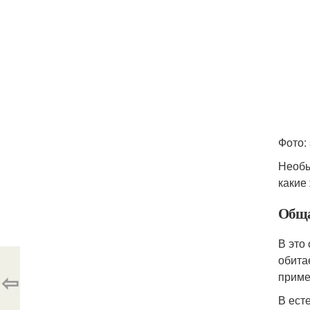
Фото: 
Необы
какие
Обща
В это
обита
⇦
приме
В ест