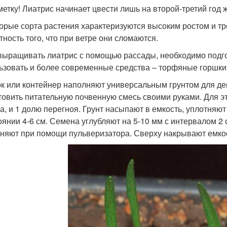
метку! Лиатрис начинает цвести лишь на второй-третий год 
орые сорта растения характеризуются высоким ростом и тр
тность того, что при ветре они сломаются.
выращивать лиатрис с помощью рассады, необходимо подго
ьзовать и более современные средства – торфяные горшки 
к или контейнер наполняют универсальным грунтом для де
товить питательную почвенную смесь своими руками. Для эт
ка, и 1 долю перегноя. Грунт насыпают в емкость, уплотняю
оянии 4-6 см. Семена углубляют на 5-10 мм с интервалом 2
няют при помощи пульверизатора. Сверху накрывают емкос