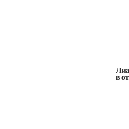
Лиа
в о