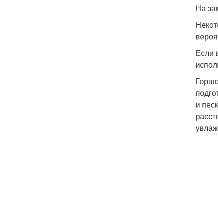
На за
Некот
вероя
Если 
испол
Горшо
подго
и пес
расст
увлаж