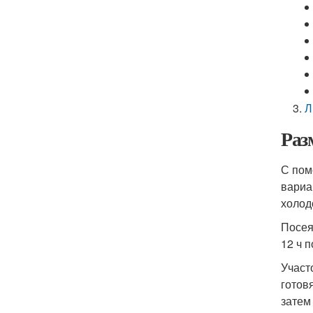
Л
Раз
С пом
вариа
холод
Посея
12 ч 
Участ
готов
затем