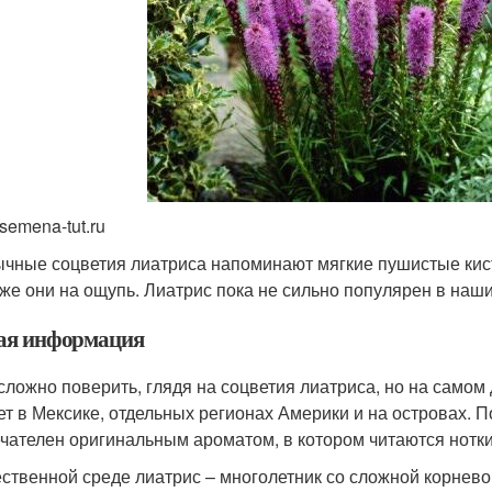
semena-tut.ru
чные соцветия лиатриса напоминают мягкие пушистые кисточ
 же они на ощупь. Лиатрис пока не сильно популярен в наши
я информация
 сложно поверить, глядя на соцветия лиатриса, но на самом
ет в Мексике, отдельных регионах Америки и на островах. 
чателен оригинальным ароматом, в котором читаются нотк
ественной среде лиатрис – многолетник со сложной корнево