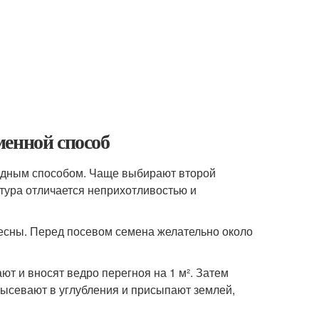
менной способ
дным способом. Чаще выбирают второй
льтура отличается неприхотливостью и
весны. Перед посевом семена желательно около
т и вносят ведро перегноя на 1 м². Затем
высевают в углубления и присыпают землей,