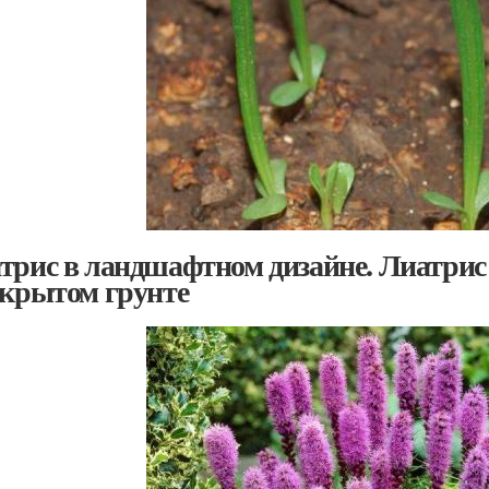
трис в ландшафтном дизайне. Лиатрис (
ткрытом грунте