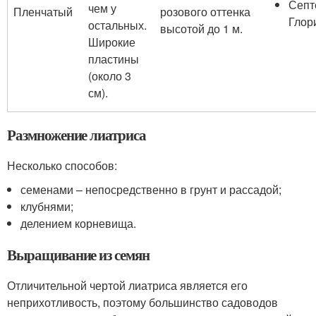
Септ
чем у
Пленчатый
розового оттенка
Глор
остальных.
высотой до 1 м.
Широкие
пластины
(около 3
см).
Размножение лиатриса
Несколько способов:
семенами – непосредственно в грунт и рассадой;
клубнями;
делением корневища.
Выращивание из семян
Отличительной чертой лиатриса является его
неприхотливость, поэтому большинство садоводов