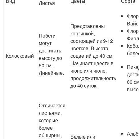
Вид
Цветы
Сорта
Листья
Флор
Вайс
Представлены
Флор
корзинкой,
Побеги
Фиол
состоящей из 9-12
могут
Кобо
цветков. Высота
достигать
более
Колосковый
соцветий до 40 см.
высоту до
Начинает цвести в
50 см.
Пика
июне или июле,
Линейные.
дост
продолжительность
60 см
до 40 суток.
высо
Отличается
листьями,
которые
более
Альб
обширны,
Белые или