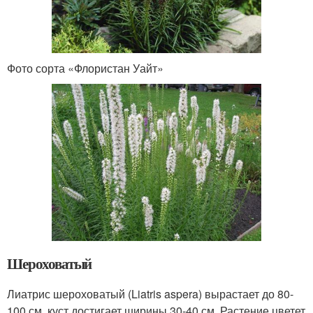
Фото сорта «Флористан Уайт»
Шероховатый
Лиатрис шероховатый (Liatris aspera) вырастает до 80-
100 см, куст достигает ширины 30-40 см. Растение цветет