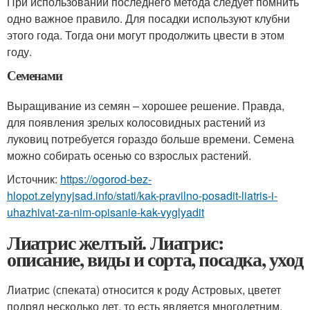
При использовании последнего метода следует помнить
одно важное правило. Для посадки используют клубни
этого года. Тогда они могут продолжить цвести в этом
году.
Семенами
Выращивание из семян – хорошее решение. Правда,
для появления зрелых колосовидных растений из
луковиц потребуется гораздо больше времени. Семена
можно собирать осенью со взрослых растений.
Источник:
https://ogorod-bez-
hlopot.zelynyjsad.info/stati/kak-pravilno-posadit-liatris-i-
uhazhivat-za-nim-opisanie-kak-vyglyadit
Лиатрис желтый. Лиатрис:
описание, виды и сорта, посадка, уход
Лиатрис (спеката) относится к роду Астровых, цветет
подряд несколько лет, то есть является многолетним.