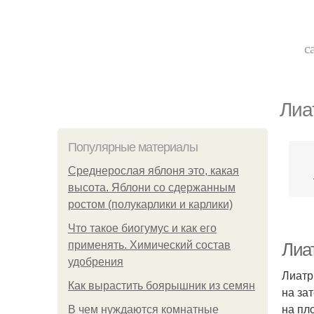
с
Лиа
Популярные материалы
Среднерослая яблоня это, какая
высота. Яблони со сдержанным
ростом (полукарлики и карлики)
Что такое биогумус и как его
применять. Химический состав
Лиат
удобрения
Лиатр
Как вырастить боярышник из семян
на за
на пл
В чем нуждаются комнатные