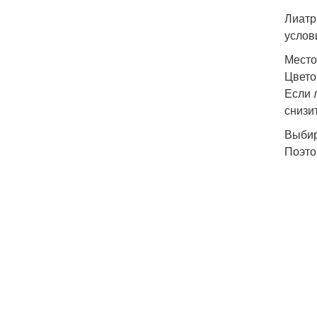
Лиатр
услов
Мест
Цвето
Если 
снизи
Выбир
Поэто