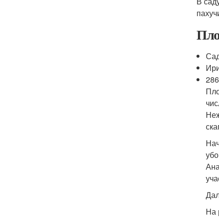
В сад
пахуч
Пло
Са
Ир
28
Пло
чис
Неж
ска
Нач
убо
Ана
уча
Дал
На 