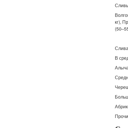
Слив
Волгог
кг), П
(50–55
Слива
В сре
Алыч
Средн
Чере
Больш
Абри
Прочи