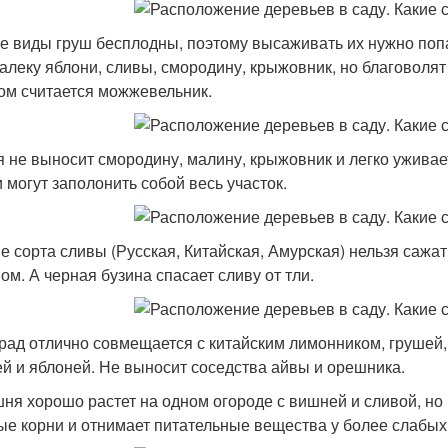
е виды груш бесплодны, поэтому высаживать их нужно поп
алеку яблони, сливы, смородину, крыжовник, но благоволят
ом считается можжевельник.
 не выносит смородину, малину, крыжовник и легко уживае
 могут заполонить собой весь участок.
е сорта сливы (Русская, Китайская, Амурская) нельзя сажа
ом. А черная бузина спасает сливу от тли.
рад отлично совмещается с китайским лимонником, грушей,
й и яблоней. Не выносит соседства айвы и орешника.
ня хорошо растет на одном огороде с вишней и сливой, но 
е корни и отнимает питательные вещества у более слабых