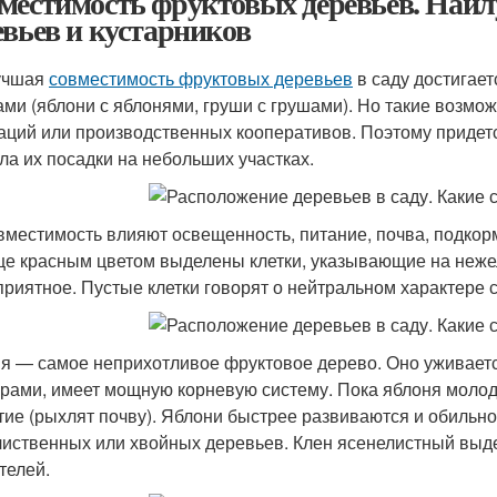
местимость фруктовых деревьев. Наи
евьев и кустарников
учшая
совместимость фруктовых деревьев
в саду достигае
ами (яблони с яблонями, груши с грушами). Но такие возмо
аций или производственных кооперативов. Поэтому придетс
ла их посадки на небольших участках.
вместимость влияют освещенность, питание, почва, подкорм
це красным цветом выделены клетки, указывающие на неже
приятное. Пустые клетки говорят о нейтральном характере 
я — самое неприхотливое фруктовое дерево. Оно уживает
урами, имеет мощную корневую систему. Пока яблоня молод
тие (рыхлят почву). Яблони быстрее развиваются и обильно
лиственных или хвойных деревьев. Клен ясенелистный выд
телей.