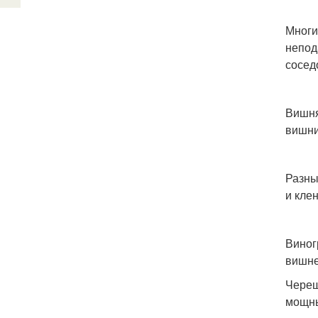
Многи
непод
сосед
Вишня
вишни
Разны
и клен
Виног
вишне
Череш
мощны