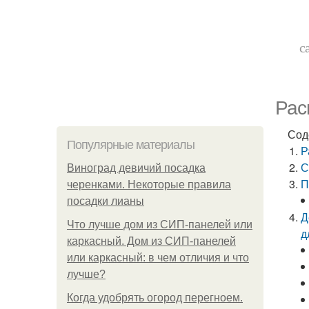
с
Рас
Сод
Популярные материалы
Р
С
Виноград девичий посадка
П
черенками. Некоторые правила
посадки лианы
Д
Что лучше дом из СИП-панелей или
д
каркасный. Дом из СИП-панелей
или каркасный: в чем отличия и что
лучше?
Когда удобрять огород перегноем.