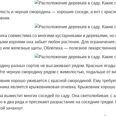
ость и черная смородина — хорошие соседи, а вот с красно
вник.
иха совместима со многими кустарниками и деревьями, но 
ыми корнями она забьет любое растение. Для ограничения
 или железные щиты. Облепиха — полезное лекарственное
дину разных сортов не высаживают рядом. Красные ягоды
те черную смородину рядом с жимолостью, подальше от ви
вник хорошо уживается с красной смородиной. Ему требуе
рника является крыжовниковая огневка. Крыжовник хорошо 
а выместит многих соседей по саду. Она светолюбивая, с 
о в два ряда и пресекают разрастание на соседние грядки
ой зачахнут.