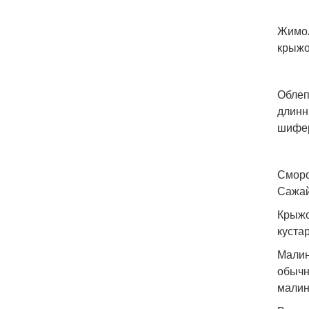
Жимол
крыжо
Облеп
длинн
шифер
Сморо
Сажай
Крыжо
куста
Малин
обычн
малин