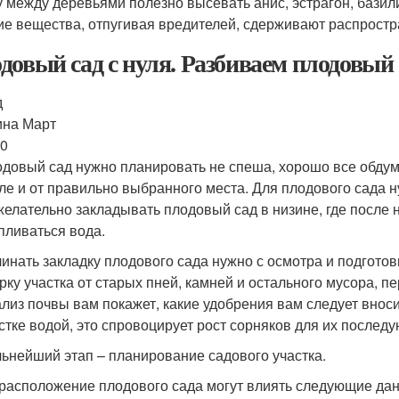
у между деревьями полезно высевать анис, эстрагон, базили
ие вещества, отпугивая вредителей, сдерживают распростр
довый сад с нуля. Разбиваем плодовый 
д
ина Март
60
довый сад нужно планировать не спеша, хорошо все обдумав
ле и от правильно выбранного места. Для плодового сада 
елательно закладывать плодовый сад в низине, где после н
пливаться вода.
инать закладку плодового сада нужно с осмотра и подгото
рку участка от старых пней, камней и остального мусора, п
лиз почвы вам покажет, какие удобрения вам следует внос
стке водой, это спровоцирует рост сорняков для их послед
ьнейший этап – планирование садового участка.
расположение плодового сада могут влиять следующие да