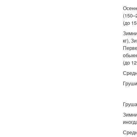
Осенн
(150–2
(до 15
Зимние
кг), З
Первен
обыкн
(до 12
Средн
Груш
Груша
Зимние
иногда
Средн