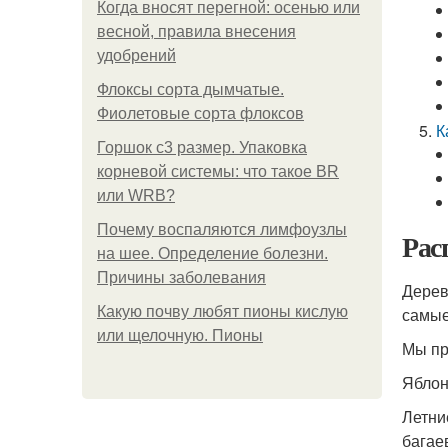
Когда вносят перегной: осенью или
весной, правила внесения
удобрений
Флоксы сорта дымчатые.
Фиолетовые сорта флоксов
К
Горшок с3 размер. Упаковка
корневой системы: что такое BR
или WRB?
Почему воспаляются лимфоузлы
Рас
на шее. Определение болезни.
Причины заболевания
Дерев
Какую почву любят пионы кислую
самые
или щелочную. Пионы
Мы пр
Ябло
Летние
багаев