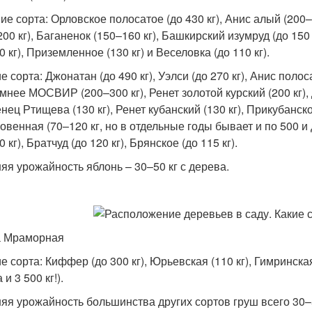
ие сорта: Орловское полосатое (до 430 кг), Анис алый (200–
00 кг), Баганенок (150–160 кг), Башкирский изумруд (до 150
0 кг), Приземленное (130 кг) и Веселовка (до 110 кг).
 сорта: Джонатан (до 490 кг), Уэлси (до 270 кг), Анис поло
имнее МОСВИР (200–300 кг), Ренет золотой курский (200 кг), 
ец Ртищева (130 кг), Ренет кубанский (130 кг), Прикубанско
овенная (70–120 кг, но в отдельные годы бывает и по 500 и 
0 кг), Братчуд (до 120 кг), Брянское (до 115 кг).
яя урожайность яблонь – 30–50 кг с дерева.
и
 Мраморная
 сорта: Киффер (до 300 кг), Юрьевская (110 кг), Гимринская
 и 3 500 кг!).
яя урожайность большинства других сортов груш всего 30–5