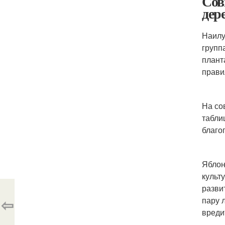
Сов
дер
Наил
групп
плант
прави
На со
табли
благо
Яблон
культ
разви
⇦
пару 
вреди