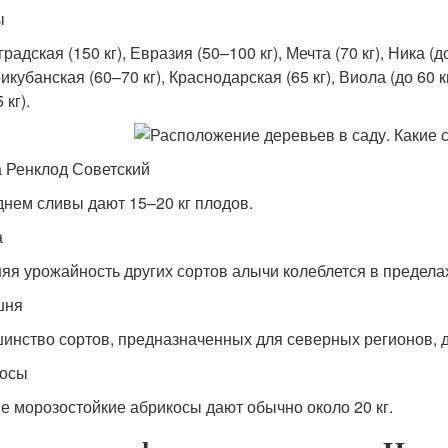
ы
радская (150 кг), Евразия (50–100 кг), Мечта (70 кг), Ника (д
рикубанская (60–70 кг), Краснодарская (65 кг), Виола (до 60 
 кг).
 Ренклод Советский
днем сливы дают 15–20 кг плодов.
а
яя урожайность других сортов алычи колеблется в пределах
шня
инство сортов, предназначенных для северных регионов, д
косы
е морозостойкие абрикосы дают обычно около 20 кг.