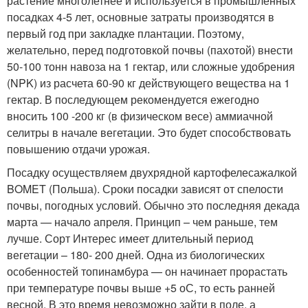
растение многолетнее и используется в промышленных
посадках 4-5 лет, основные затраты производятся в
первый год при закладке плантации. Поэтому,
желательно, перед подготовкой почвы (пахотой) внести
50-100 тонн навоза на 1 гектар, или сложные удобрения
(NPK) из расчета 60-90 кг действующего вещества на 1
гектар. В последующем рекомендуется ежегодно
вносить 100 -200 кг (в физическом весе) аммиачной
селитры в начале вегетации. Это будет способствовать
повышению отдачи урожая.
Посадку осуществляем двухрядной картофелесажалкой
BOMET (Польша). Сроки посадки зависят от спелости
почвы, погодных условий. Обычно это последняя декада
марта — начало апреля. Принцип – чем раньше, тем
лучше. Сорт Интерес имеет длительный период
вегетации – 180- 200 дней. Одна из биологических
особенностей топинамбура — он начинает прорастать
при температуре почвы выше +5 оС, то есть ранней
весной. В это время невозможно зайти в поле, а