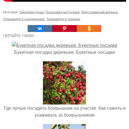
Категории:
Земляная груша
,
Пошаговая инструкция
,
Иерусалимский артишок
,
Топинамбур в холодильнике
,
Топинамбур в траншее
Читайте также
Букетная посадка деревьев. Букетные посадки
Где лучше посадить боярышник на участке. Как сажать и
ухаживать за боярышником