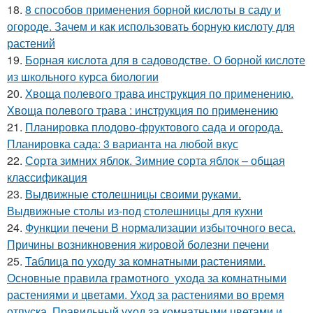
18.
8 способов применения борной кислоты в саду и
огороде. Зачем и как использовать борную кислоту для
растений
19.
Борная кислота для в садоводстве. О борной кислоте
из школьного курса биологии
20.
Хвоща полевого трава инструкция по применению.
Хвоща полевого трава : инструкция по применению
21.
Планировка плодово-фруктового сада и огорода.
Планировка сада: 3 варианта на любой вкус
22.
Сорта зимних яблок. Зимние сорта яблок – общая
классификация
23.
Выдвижные столешницы своими руками.
Выдвижные столы из-под столешницы для кухни
24.
Функции печени В нормализации избыточного веса.
Причины возникновения жировой болезни печени
25.
Таблица по уходу за комнатными растениями.
Основные правила грамотного ухода за комнатными
растениями и цветами. Уход за растениями во время
отпуска. Правильный уход за комнатными цветами и