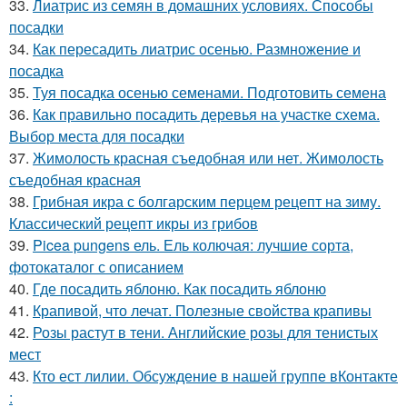
33.
Лиатрис из семян в домашних условиях. Способы
посадки
34.
Как пересадить лиатрис осенью. Размножение и
посадка
35.
Туя посадка осенью семенами. Подготовить семена
36.
Как правильно посадить деревья на участке схема.
Выбор места для посадки
37.
Жимолость красная съедобная или нет. Жимолость
съедобная красная
38.
Грибная икра с болгарским перцем рецепт на зиму.
Классический рецепт икры из грибов
39.
Picea pungens ель. Ель колючая: лучшие сорта,
фотокаталог с описанием
40.
Где посадить яблоню. Как посадить яблоню
41.
Крапивой, что лечат. Полезные свойства крапивы
42.
Розы растут в тени. Английские розы для тенистых
мест
43.
Кто ест лилии. Обсуждение в нашей группе вКонтакте
: