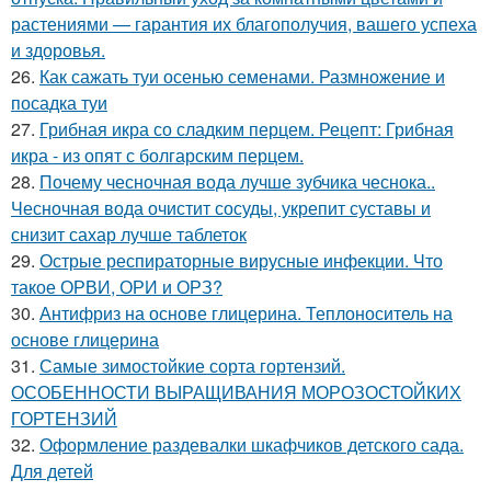
растениями — гарантия их благополучия, вашего успеха
и здоровья.
26.
Как сажать туи осенью семенами. Размножение и
посадка туи
27.
Грибная икра со сладким перцем. Рецепт: Грибная
икра - из опят с болгарским перцем.
28.
Почему чесночная вода лучше зубчика чеснока..
Чесночная вода очистит сосуды, укрепит суставы и
снизит сахар лучше таблеток
29.
Острые респираторные вирусные инфекции. Что
такое ОРВИ, ОРИ и ОРЗ?
30.
Антифриз на основе глицерина. Теплоноситель на
основе глицерина
31.
Самые зимостойкие сорта гортензий.
ОСОБЕННОСТИ ВЫРАЩИВАНИЯ МОРОЗОСТОЙКИХ
ГОРТЕНЗИЙ
32.
Оформление раздевалки шкафчиков детского сада.
Для детей