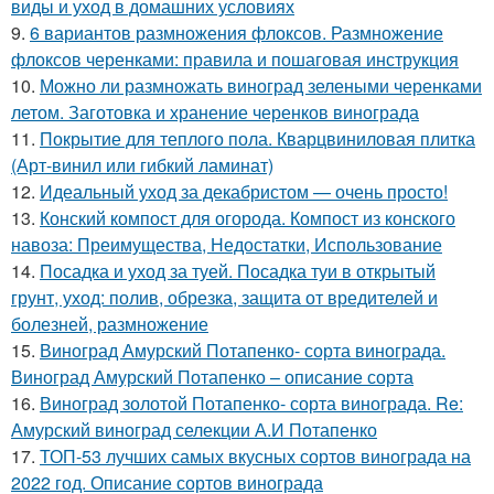
виды и уход в домашних условиях
9.
6 вариантов размножения флоксов. Размножение
флоксов черенками: правила и пошаговая инструкция
10.
Можно ли размножать виноград зелеными черенками
летом. Заготовка и хранение черенков винограда
11.
Покрытие для теплого пола. Кварцвиниловая плитка
(Арт-винил или гибкий ламинат)
12.
Идеальный уход за декабристом — очень просто!
13.
Конский компост для огорода. Компост из конского
навоза: Преимущества, Недостатки, Использование
14.
Посадка и уход за туей. Посадка туи в открытый
грунт, уход: полив, обрезка, защита от вредителей и
болезней, размножение
15.
Виноград Амурский Потапенко- сорта винограда.
Виноград Амурский Потапенко – описание сорта
16.
Виноград золотой Потапенко- сорта винограда. Re:
Амурский виноград селекции А.И Потапенко
17.
ТОП-53 лучших самых вкусных сортов винограда на
2022 год. Описание сортов винограда