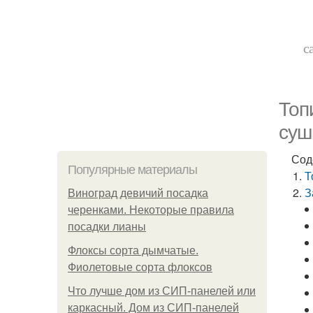
с
Топ
суш
Сод
Популярные материалы
Т
З
Виноград девичий посадка
черенками. Некоторые правила
посадки лианы
Флоксы сорта дымчатые.
Фиолетовые сорта флоксов
Что лучше дом из СИП-панелей или
каркасный. Дом из СИП-панелей