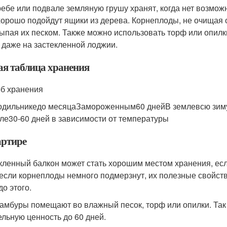
ребе или подвале земляную грушу хранят, когда нет возможн
хорошо подойдут ящики из дерева. Корнеплоды, не очищая 
ыпая их песком. Также можно использовать торф или опилк
 даже на застекленной лоджии.
я таблица хранения
б хранения
одильникедо месяцаЗамороженным60 днейВ землевсю зим
ле30-60 дней в зависимости от температуры
артире
кленный балкон может стать хорошим местом хранения, есл
если корнеплоды немного подмерзнут, их полезные свойства
до этого.
амбуры помещают во влажный песок, торф или опилки. Так 
ельную ценность до 60 дней.