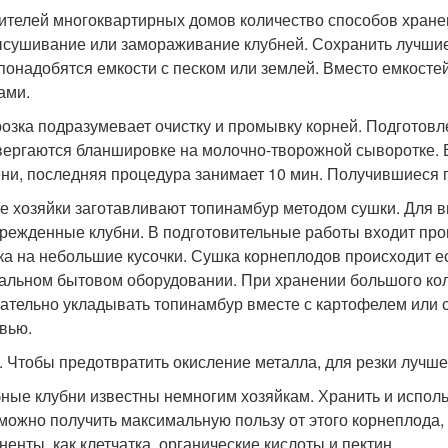
ителей многоквартирных домов количество способов хране
ысушивание или замораживание клубней. Сохранить лучшие
 понадобятся емкости с песком или землей. Вместо емкост
ами.
озка подразумевает очистку и промывку корней. Подготовл
вергаются бланшировке на молочно-творожной сыворотке. 
ни, последняя процедура занимает 10 мин. Получившиеся 
е хозяйки заготавливают топинамбур методом сушки. Для в
режденные клубни. В подготовительные работы входит про
ка на небольшие кусочки. Сушка корнеплодов происходит е
альном бытовом оборудовании. При хранении большого кол
ательно укладывать топинамбур вместе с картофелем или с
вью.
. Чтобы предотвратить окисление металла, для резки лучше
ные клубни известны немногим хозяйкам. Хранить и исполь
 можно получить максимальную пользу от этого корнеплода,
ненты, как клетчатка, органические кислоты и пектин.