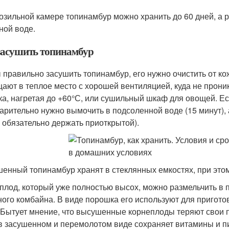
озильной камере топинамбур можно хранить до 60 дней, а 
ной воде.
засушить топинамбур
 правильно засушить топинамбур, его нужно очистить от ко
ают в теплое место с хорошей вентиляцией, куда не прони
ка, нагретая до +60°С, или сушильный шкаф для овощей. Е
арительно нужно вымочить в подсоленной воде (15 минут), 
 обязательно держать приоткрытой).
енный топинамбур хранят в стеклянных емкостях, при это
плод, который уже полностью высох, можно размельчить в
ного комбайна. В виде порошка его используют для приготов
 Бытует мнение, что высушенные корнеплоды теряют свои по
в засушенном и перемолотом виде сохраняет витамины и п