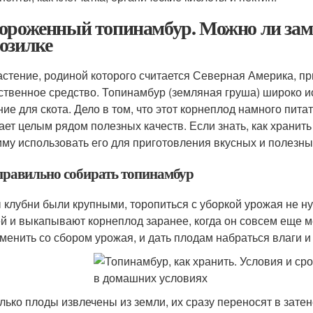
ороженный топинамбур. Можно ли зам
озилке
астение, родиной которого считается Северная Америка, пр
ственное средство. Топинамбур (земляная груша) широко и
ние для скота. Дело в том, что этот корнеплод намного пита
ает целым рядом полезных качеств. Если знать, как хранит
иму использовать его для приготовления вкусных и полезны
правильно собирать топинамбур
 клубни были крупными, торопиться с уборкой урожая не н
й и выкапывают корнеплод заранее, когда он совсем еще м
менить со сбором урожая, и дать плодам набраться влаги и 
олько плоды извлечены из земли, их сразу переносят в зате