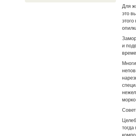
Для ж
это в
этого
опилк
Замор
и под
време
Многи
непов
нарез
специ
нежел
морко
Совет
Целеб
тогда
компо