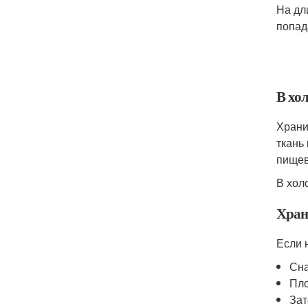
На дл
попад
В хо
Храни
ткань
пищев
В хол
Хран
Если 
Сна
Пло
Зат