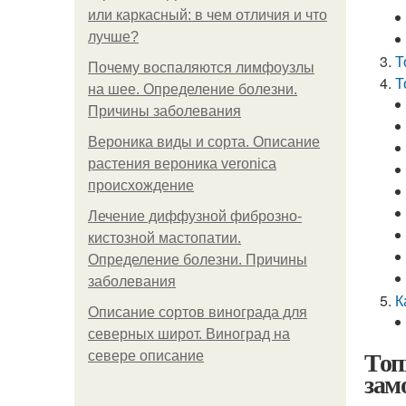
или каркасный: в чем отличия и что
лучше?
Т
Почему воспаляются лимфоузлы
Т
на шее. Определение болезни.
Причины заболевания
Вероника виды и сорта. Описание
растения вероника veronica
происхождение
Лечение диффузной фиброзно-
кистозной мастопатии.
Определение болезни. Причины
заболевания
К
Описание сортов винограда для
северных широт. Виноград на
Топ
севере описание
зам