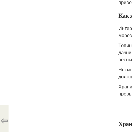
приве
Как 
Интер
мороз
Топин
дачни
весны
Несмо
должн
Храни
превы
⇦
Хран