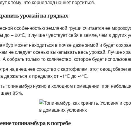
дут к тому, что корнеплод начнет портиться.
хранить урожай на грядках
есной особенностью земляной груши считается ее морозоу
ы до – 20°С, и лучше чувствует себя в земле, чем в других 
амбур может находиться в почве даже зимой и будет сохра
кам не следует осенью выкапывать весь урожай. Лучше хра
. А собрать только то количество, которое будет использова
тря на внешнее сходство с картофелем, этот овощ сберегаю
а держаться в пределах от +1°С до -4°С.
ть топинамбур нужно в холодном помещении, при небольшо
шает 85%.
ение топинамбура в погребе