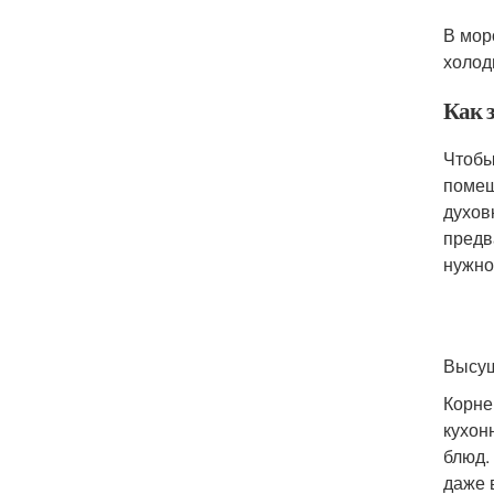
В мор
холод
Как 
Чтобы
помещ
духов
предв
нужно
Высуш
Корне
кухон
блюд.
даже 