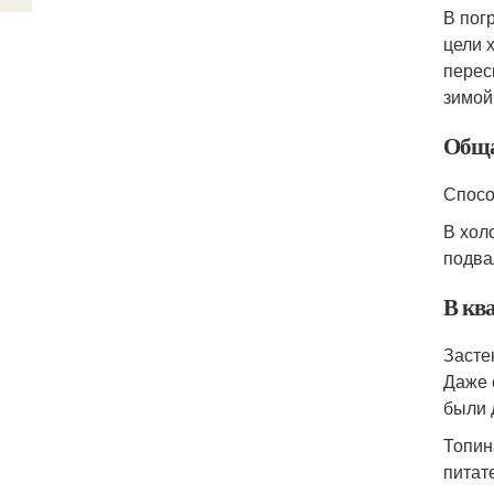
В пог
цели 
перес
зимой
Обща
Спосо
В хол
подва
В кв
Засте
Даже 
были 
Топин
питат