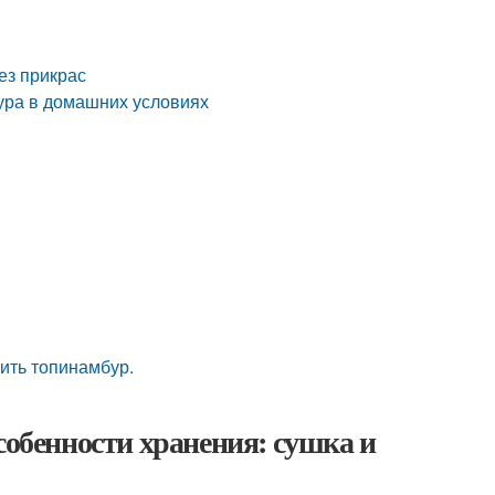
ез прикрас
бура в домашних условиях
ить топинамбур.
собенности хранения: сушка и