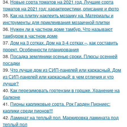
34.
Новые сорта томатов на 2021 год. Лучшие сорта
томатов на 2021 год: характеристики, описание и фото
35.
Как на плитку наклеить мозаику на. Материалы и
инструменты для приклеивания мозаичной плитки
36.
Нужен ли в частном доме тамбур. Что называют
тамбуром в частном доме
37.
Дом на 3 сотках. Дом на 3-4 сотках –, как составить
проект. Особенности планирования
38.
Посадка земляники осенью сроки. Плюсы осенней
посадки
39.
Что лучше дом из СИП-панелей или каркасный. Дом
из СИП-панелей или каркасный: в чем отличия и что
лучше?
40.
Как перезимовать гортензии в горшке. Хранение на
балконе
41.
Пионы карликовые сорта. Рок Гарден Пиониес:
карлики среди пионов!!!
42.
Ламинат на теплый пол. Маркировка ламината под
теплый пол