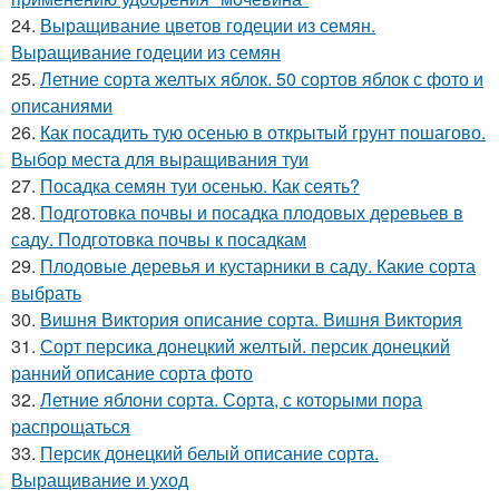
24.
Выращивание цветов годеции из семян.
Выращивание годеции из семян
25.
Летние сорта желтых яблок. 50 сортов яблок с фото и
описаниями
26.
Как посадить тую осенью в открытый грунт пошагово.
Выбор места для выращивания туи
27.
Посадка семян туи осенью. Как сеять?
28.
Подготовка почвы и посадка плодовых деревьев в
саду. Подготовка почвы к посадкам
29.
Плодовые деревья и кустарники в саду. Какие сорта
выбрать
30.
Вишня Виктория описание сорта. Вишня Виктория
31.
Сорт персика донецкий желтый. персик донецкий
ранний описание сорта фото
32.
Летние яблони сорта. Сорта, с которыми пора
распрощаться
33.
Персик донецкий белый описание сорта.
Выращивание и уход