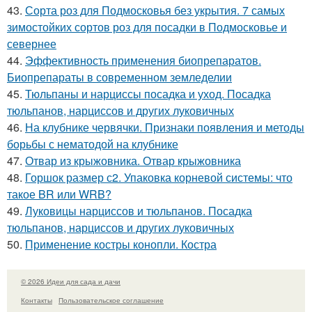
43.
Сорта роз для Подмосковья без укрытия. 7 самых
зимостойких сортов роз для посадки в Подмосковье и
севернее
44.
Эффективность применения биопрепаратов.
Биопрепараты в современном земледелии
45.
Тюльпаны и нарциссы посадка и уход. Посадка
тюльпанов, нарциссов и других луковичных
46.
На клубнике червячки. Признаки появления и методы
борьбы с нематодой на клубнике
47.
Отвар из крыжовника. Отвар крыжовника
48.
Горшок размер с2. Упаковка корневой системы: что
такое BR или WRB?
49.
Луковицы нарциссов и тюльпанов. Посадка
тюльпанов, нарциссов и других луковичных
50.
Применение костры конопли. Костра
© 2026 Идеи для сада и дачи
Контакты
Пользовательское соглашение