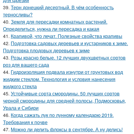
для фрезии
39.
Терн донецкий десертный. В чём особенность
терносливы?
40.
Земля для пересадки комнатных растений.
Определиться, нужна ли пересадка и какая
41.
Крапивой, что лечат. Полезные свойства крапивы
42.
Подготовка садовых деревьев и кустарников к зиме.
Подготовка плодовых деревьев к зиме
43.
Розы красно белые. 12 лучших двухцветных сортов
роз для вашего сада
44.
Гидроизоляция подвала изнутри от грунтовых вод
жидким стеклом. Технология и условия нанесения
жидкого стекла
45.
Устойчивые сорта смородины. 50 лучших сортов
черной смородины для средней полосы, Подмосковья,
Урала и Сибири
46.
Когда сажать лук по лунному календарю 2019.
Требования к почве
47.
Можно ли делить флоксы в сентябре. А ну делись!