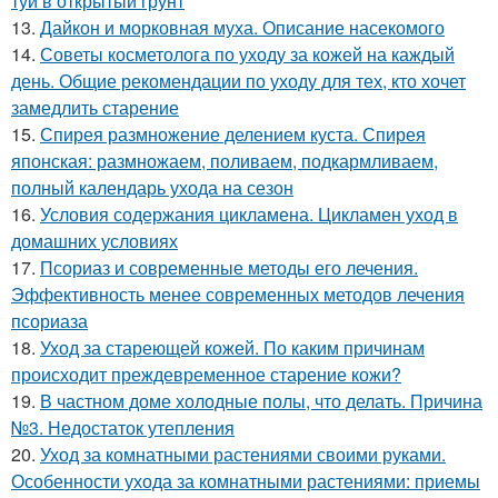
туи в открытый грунт
13.
Дайкон и морковная муха. Описание насекомого
14.
Советы косметолога по уходу за кожей на каждый
день. Общие рекомендации по уходу для тех, кто хочет
замедлить старение
15.
Спирея размножение делением куста. Спирея
японская: размножаем, поливаем, подкармливаем,
полный календарь ухода на сезон
16.
Условия содержания цикламена. Цикламен уход в
домашних условиях
17.
Псориаз и современные методы его лечения.
Эффективность менее современных методов лечения
псориаза
18.
Уход за стареющей кожей. По каким причинам
происходит преждевременное старение кожи?
19.
В частном доме холодные полы, что делать. Причина
№3. Недостаток утепления
20.
Уход за комнатными растениями своими руками.
Особенности ухода за комнатными растениями: приемы