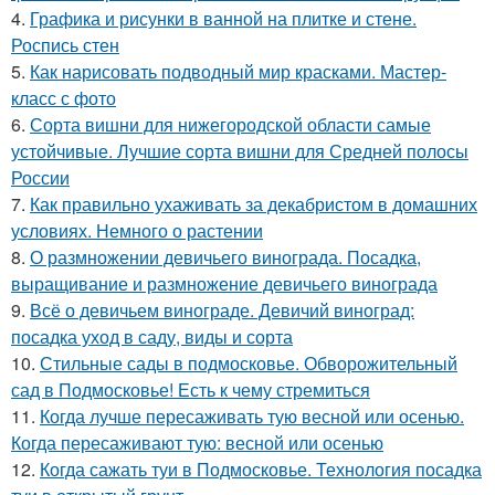
4.
Графика и рисунки в ванной на плитке и стене.
Роспись стен
5.
Как нарисовать подводный мир красками. Мастер-
класс с фото
6.
Сорта вишни для нижегородской области самые
устойчивые. Лучшие сорта вишни для Средней полосы
России
7.
Как правильно ухаживать за декабристом в домашних
условиях. Немного о растении
8.
О размножении девичьего винограда. Посадка,
выращивание и размножение девичьего винограда
9.
Всё о девичьем винограде. Девичий виноград:
посадка уход в саду, виды и сорта
10.
Стильные сады в подмосковье. Обворожительный
сад в Подмосковье! Есть к чему стремиться
11.
Когда лучше пересаживать тую весной или осенью.
Когда пересаживают тую: весной или осенью
12.
Когда сажать туи в Подмосковье. Технология посадка