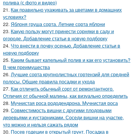
полива (с фото и видео)
21.
Как правильно ухаживать за цветами в домашних
условиях?
22.
Яблоня груша сорта. Летние сорта яблони
23.
Какую пользу могут принести сорняки в саду и
огороде. Добавление статьи в новую подборку
24.
Что внести в почву осенью. Добавление статьи в
новую подборку
25.
Каким бывает капельный полив и как его установить?
В чем преимущества
26.
Лучшие сорта крупнолистных гортензий для средней
полосы. Общие правила посадки и ухода
27.
Как отличить обычный сорт от ремонтантного.
Отличия от обычной малины, как визуально определить
28.
Мучнистая роса рододендрона. Мучнистая роса
29.
Совместимость вишни с другими плодовыми
деревьями и кустарниками. Соседи вишни на участке,
что можно и нельзя сажать рядом
30.
Посев годеции в открытый грунт. Посадка в