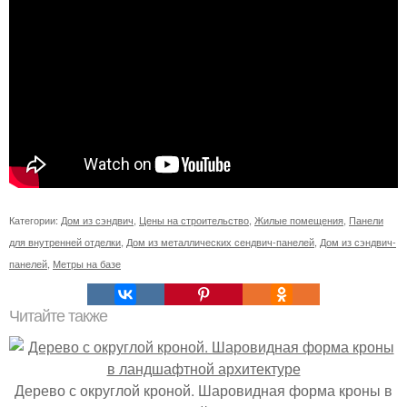
Категории:
Дом из сэндвич
,
Цены на строительство
,
Жилые помещения
,
Панели
для внутренней отделки
,
Дом из металлических сендвич-панелей
,
Дом из сэндвич-
панелей
,
Метры на базе
Читайте также
Дерево с округлой кроной. Шаровидная форма кроны в