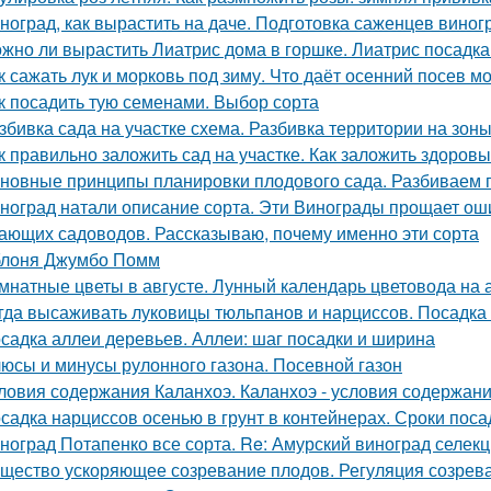
ноград, как вырастить на даче. Подготовка саженцев виног
жно ли вырастить Лиатрис дома в горшке. Лиатрис посадка
к сажать лук и морковь под зиму. Что даёт осенний посев м
к посадить тую семенами. Выбор сорта
збивка сада на участке схема. Разбивка территории на зон
к правильно заложить сад на участке. Как заложить здоров
новные принципы планировки плодового сада. Разбиваем 
ноград натали описание сорта. Эти Винограды прощает ош
ающих садоводов. Рассказываю, почему именно эти сорта
лоня Джумбо Помм
мнатные цветы в августе. Лунный календарь цветовода на а
гда высаживать луковицы тюльпанов и нарциссов. Посадка 
садка аллеи деревьев. Аллеи: шаг посадки и ширина
юсы и минусы рулонного газона. Посевной газон
ловия содержания Каланхоэ. Каланхоэ - условия содержани
садка нарциссов осенью в грунт в контейнерах. Сроки пос
ноград Потапенко все сорта. Re: Амурский виноград селек
щество ускоряющее созревание плодов. Регуляция созрев