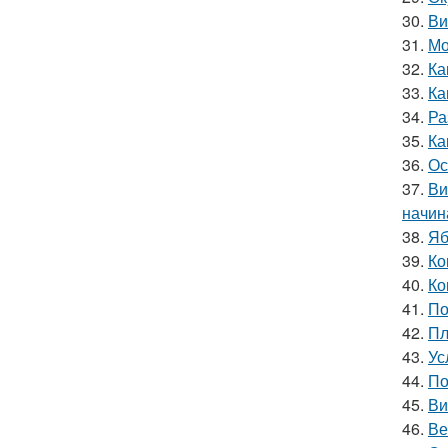
30.
Ви
31.
Мо
32.
Ка
33.
Ка
34.
Ра
35.
Ка
36.
Ос
37.
Ви
начин
38.
Яб
39.
Ко
40.
Ко
41.
По
42.
Пл
43.
Ус
44.
По
45.
Ви
46.
Ве