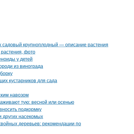
к садовый крупноплодный — описание растения
 растения, фото
еноиды у детей
ороди из винограда
дборку
щих кустарников для сада
ским навозом
саживают тую: весной или осенью
 вносить подкормку
и других насекомых
хвойных деревьев: рекомендации по