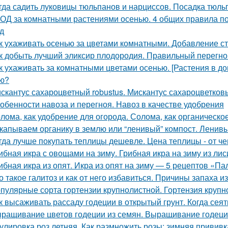
гда садить луковицы тюльпанов и нарциссов. Посадка тюль
ОД за комнатными растениями осенью. 4 общих правила по
д
к ухаживать осенью за цветами комнатными. Добавление ст
к добыть лучший эликсир плодородия. Правильный перегно
к ухаживать за комнатными цветами осенью. [Растения в д
ю?
скантус сахароцветный robustus. Мискантус сахароцветковый
обенности навоза и перегноя. Навоз в качестве удобрения
лома, как удобрение для огорода. Солома, как органическое
капываем органику в землю или “ленивый” компост. Ленивы
гда лучше покупать теплицы дешевле. Цена теплицы - от че
ибная икра с овощами на зиму. Грибная икра на зиму из лис
ибная икра из опят. Икра из опят на зиму — 5 рецептов «П
о такое галитоз и как от него избавиться. Причины запаха из
пулярные сорта гортензии крупнолистной. Гортензия крупно
к высаживать рассаду годеции в открытый грунт. Когда сея
ращивание цветов годеции из семян. Выращивание годеци
улировка роз летняя. Как размножить розы: зимняя привив