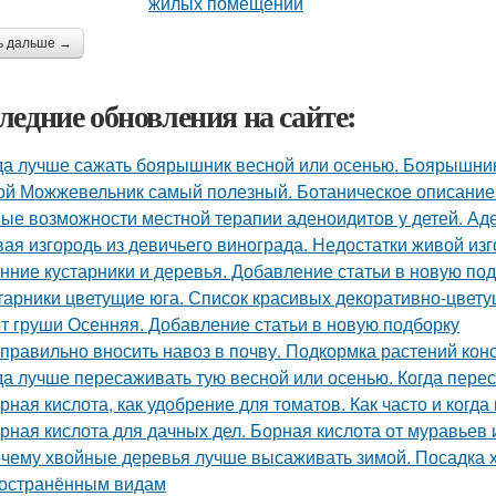
ь дальше →
ледние обновления на сайте:
да лучше сажать боярышник весной или осенью. Боярышни
ой Можжевельник самый полезный. Ботаническое описание
ые возможности местной терапии аденоидитов у детей. Ад
ая изгородь из девичьего винограда. Недостатки живой изг
нние кустарники и деревья. Добавление статьи в новую по
тарники цветущие юга. Список красивых декоративно-цвету
т груши Осенняя. Добавление статьи в новую подборку
 правильно вносить навоз в почву. Подкормка растений кон
да лучше пересаживать тую весной или осенью. Когда пере
рная кислота, как удобрение для томатов. Как часто и когда
рная кислота для дачных дел. Борная кислота от муравьев 
чему хвойные деревья лучше высаживать зимой. Посадка 
остранённым видам