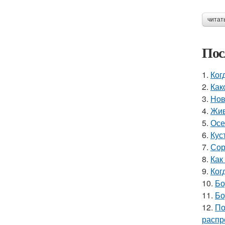
читат
Пос
1.
Ког
2.
Как
3.
Нов
4.
Жив
5.
Осе
6.
Кус
7.
Сор
8.
Как
9.
Ког
10.
Бо
11.
Бо
12.
По
распр