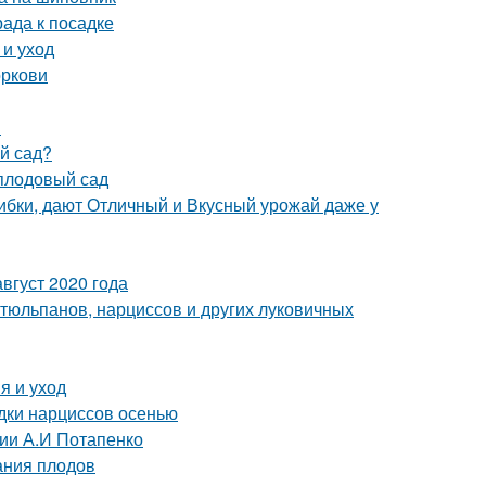
рада к посадке
 и уход
оркови
ы
ый сад?
плодовый сад
ибки, дают Отличный и Вкусный урожай даже у
вгуст 2020 года
тюльпанов, нарциссов и других луковичных
я и уход
адки нарциссов осенью
ции А.И Потапенко
ания плодов