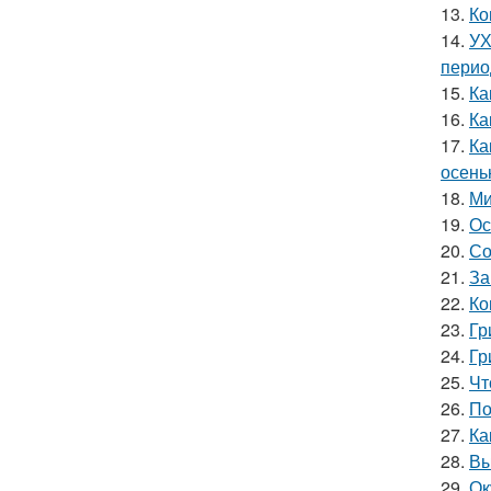
13.
Ко
14.
УХ
перио
15.
Ка
16.
Ка
17.
Ка
осень
18.
Ми
19.
Ос
20.
Со
21.
За
22.
Ко
23.
Гр
24.
Гр
25.
Чт
26.
По
27.
Ка
28.
Вы
29.
Ок