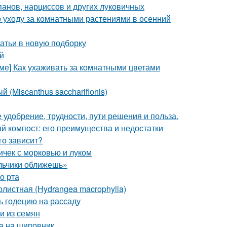
панов, нарциссов и других луковичных
 уходу за комнатными растениями в осенний
атьи в новую подборку
й
оме] Как ухаживать за комнатными цветами
 (Miscanthus sacchariflonis)
 удобрение, трудности, пути решения и польза.
й компост: его преимущества и недостатки
го зависит?
ичек с морковью и луком
альчики оближешь»
о рта
листная (Hydrangea macrophylla)
ть годецию на рассаду
и из семян
ка на шиповник