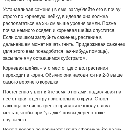
Устанавливая саженец в яме, заглубляйте его в почву
строго по корневую шейку, в идеале она должна
располагаться на 3-5 см выше уровня земли. Позже
почва немного осядет, и корневая шейка опустится.
Если слишком заглубить саженец, растение в
дальнейшем может начать гнить. Придерживая саженец
(для этого вам понадобится чья-нибудь помощь),
засыпьте яму оставшимся субстратом.
Корневая шейка – это место, где ствол растения
переходит в корни. Обычно она находится на 2-3 выше
самого верхнего корешка.
Постепенно уплотняйте землю ногами, надавливая на
нее от края к центру приствольного круга. Ствол
саженца не очень крепко привяжите к колу в двух
местах, чтобы при "усадке" почвы дерево тоже
опускалось.
Вокруг дерева по периметру круга сформируйте валик