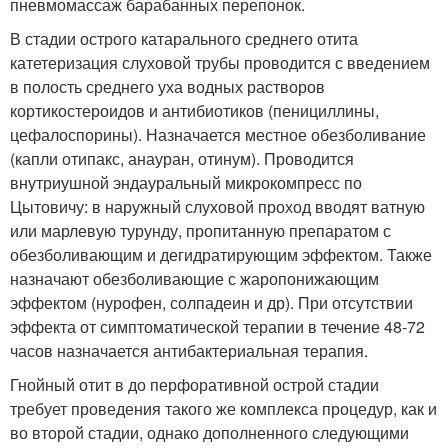
пневмомассаж барабанных перепонок.
В стадии острого катарального среднего отита
катетеризация слуховой трубы проводится с введением
в полость среднего уха водных растворов
кортикостероидов и антибиотиков (пенициллины,
цефалоспорины). Назначается местное обезболивание
(капли отипакс, анауран, отинум). Проводится
внутриушной эндауральный микрокомпресс по
Цытовичу: в наружный слуховой проход вводят ватную
или марлевую турунду, пропитанную препаратом с
обезболивающим и дегидратирующим эффектом. Также
назначают обезболивающие с жаропонижающим
эффектом (нурофен, солпадеин и др). При отсутствии
эффекта от симптоматической терапии в течение 48-72
часов назначается антибактериальная терапия.
Гнойный отит в до перфоративной острой стадии
требует проведения такого же комплекса процедур, как и
во второй стадии, однако дополненного следующими