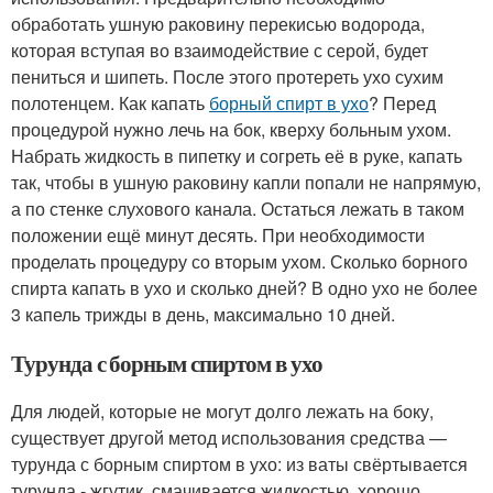
обработать ушную раковину перекисью водорода,
которая вступая во взаимодействие с серой, будет
пениться и шипеть. После этого протереть ухо сухим
полотенцем. Как капать
борный спирт в ухо
? Перед
процедурой нужно лечь на бок, кверху больным ухом.
Набрать жидкость в пипетку и согреть её в руке, капать
так, чтобы в ушную раковину капли попали не напрямую,
а по стенке слухового канала. Остаться лежать в таком
положении ещё минут десять. При необходимости
проделать процедуру со вторым ухом. Сколько борного
спирта капать в ухо и сколько дней? В одно ухо не более
3 капель трижды в день, максимально 10 дней.
Турунда с борным спиртом в ухо
Для людей, которые не могут долго лежать на боку,
существует другой метод использования средства —
турунда с борным спиртом в ухо: из ваты свёртывается
турунда - жгутик, смачивается жидкостью, хорошо