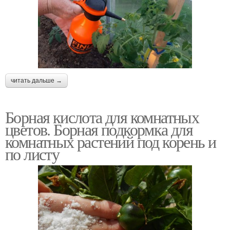
Кислота перед посевом
Кислота в таблетках
читать дальше →
Подкормка с борной
Кислота для орхидей
кислоты
Борная кислота для комнатных
цветов. Борная подкормка для
комнатных растений под корень и
Кислота для
по листу
Кислоты для огурцов
увеличения
Кислоты на огурцах
Кислоты в саду