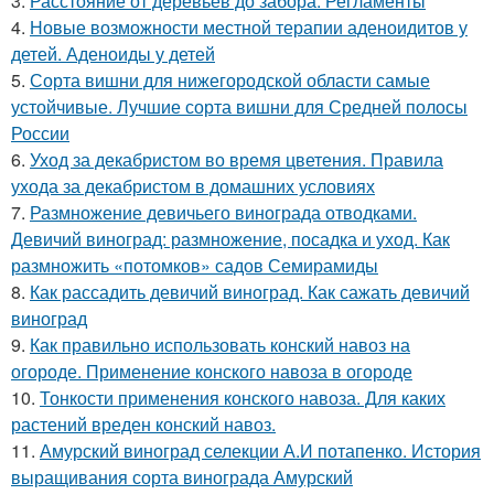
3.
Расстояние от деревьев до забора. Регламенты
4.
Новые возможности местной терапии аденоидитов у
детей. Аденоиды у детей
5.
Сорта вишни для нижегородской области самые
устойчивые. Лучшие сорта вишни для Средней полосы
России
6.
Уход за декабристом во время цветения. Правила
ухода за декабристом в домашних условиях
7.
Размножение девичьего винограда отводками.
Девичий виноград: размножение, посадка и уход. Как
размножить «потомков» садов Семирамиды
8.
Как рассадить девичий виноград. Как сажать девичий
виноград
9.
Как правильно использовать конский навоз на
огороде. Применение конского навоза в огороде
10.
Тонкости применения конского навоза. Для каких
растений вреден конский навоз.
11.
Амурский виноград селекции А.И потапенко. История
выращивания сорта винограда Амурский