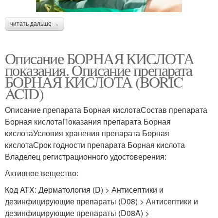
Турунда с борным
Кислоты на огурцы
спиртом
читать дальше →
Описание БОРНАЯ КИСЛОТА
Шарики с борной
показания. Описание препарата
Кислота от тараканов
кислотой
БОРНАЯ КИСЛОТА (BORIC
ACID)
Описание препарата Борная кислотаСостав препарата
Кислота из школьного
Борные спирты
Борная кислотаПоказания препарата Борная
курса
кислотаУсловия хранения препарата Борная
кислотаСрок годности препарата Борная кислота
Владелец регистрационного удостоверения:
Кислоты для
Кислота для помидор
Активное вещество:
улучшения
Код ATX: Дерматология (D) > Антисептики и
дезинфицирующие препараты (D08) > Антисептики и
дезинфицирующие препараты (D08A) >