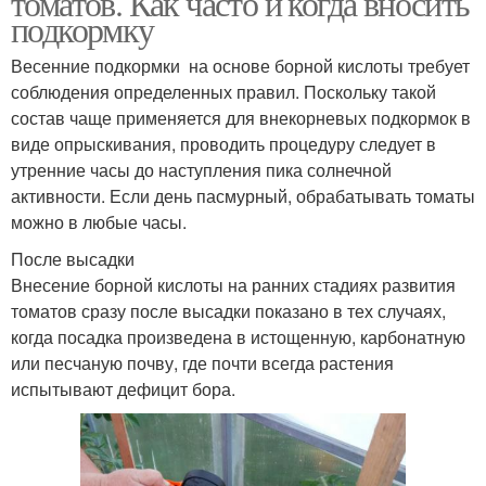
томатов. Как часто и когда вносить
подкормку
Весенние подкормки на основе борной кислоты требует
Кислоты в
соблюдения определенных правил. Поскольку такой
Кислота для растений
огородничестве
состав чаще применяется для внекорневых подкормок в
виде опрыскивания, проводить процедуру следует в
утренние часы до наступления пика солнечной
активности. Если день пасмурный, обрабатывать томаты
Кислота в помощь
Кислота для герани
можно в любые часы.
После высадки
Внесение борной кислоты на ранних стадиях развития
томатов сразу после высадки показано в тех случаях,
Кислота для комнатных
Янтарная кислота
когда посадка произведена в истощенную, карбонатную
растений
или песчаную почву, где почти всегда растения
испытывают дефицит бора.
Семена в янтарной
Кислоты для растений
кислоте