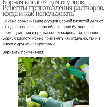
Борная кислота для огурцов.
Рецепты приготовления растворов,
Кислоты в
Кислота для подкормки
когда и как использовать
цветоводстве
Обычно опрыскивание огурцов борной кислотой делают
от 1 до 3 раз в сезон: при образовании бутонов, во
время цветения и при массовом созревании зеленцов.
Кислоты в чайной
Кислота при отите
Борную кислоту можно применять как отдельно, так и в
ложке
смеси с другими веществами.
Варианты применения:
Кислота в ухо
Кислота на ватку
Кислота в саду
Борный спирт