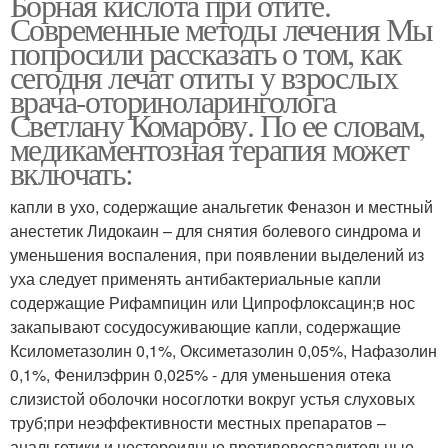
Борная кислота при отите.
Современные методы лечения Мы
попросили рассказать о том, как
сегодня лечат отиты у взрослых
врача-оториноларинголога
Светлану Комарову. По ее словам,
медикаментозная терапия может
включать:
капли в ухо, содержащие анальгетик Феназон и местный
анестетик Лидокаин – для снятия болевого синдрома и
уменьшения воспаления, при появлении выделений из
уха следует применять антибактериальные капли
содержащие Рифампицин или Ципрофлоксацин;в нос
закапывают сосудосуживающие капли, содержащие
Ксилометазолин 0,1%, Оксиметазолин 0,05%, Нафазолин
0,1%, Фенилэфрин 0,025% - для уменьшения отека
слизистой оболочки носоглотки вокруг устья слуховых
труб;при неэффективности местных препаратов –
анальгетики и нестероидные противовоспалительные