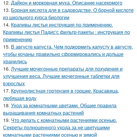
12.
Дайкон и морковная муха. Описание насекомого
13.
Борная кислота для в садоводстве. О борной кислоте
из школьного курса биологии
14.
Крапивы листья инструкция по применению.
Крапивы листья Падис'с фильтр-пакеты : инструкция по
применению
15.
В августе капуста. Чем подкормить капусту в августе,
чтобы кочаны правильно сформировались и дольше
хранились
16.
Лучшие мочегонные препараты для похудения и
улучшения веса. Лучшие мочегонные таблетки для
взрослых
17.
Крупнолистная гортензия в горшке. Красавица,
любящая воду
18.
Уход за комнатными цветами. Общие правила
выращивания комнатных растений
19.
Что делать с комнатными растениями осенью.
Секреты полноценного ухода за не цветущими
комнатными растениями осенью и зимой