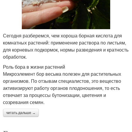
Кислота для плодовых
Кислота от муравьев
деревьев
Сегодня разберемся, чем хороша борная кислота для
комнатных растений: применение раствора по листьям,
Приманки с борной
Кислота для муравьёв
для корневых подкормок, нормы разведения и кратность
кислотой
обработок.
Роль бора в жизни растений
Микроэлемент бор весьма полезен для растительных
организмов. По отзывам специалистов, это вещество
Кислота для винограда
Кислота в огороде
активизируют работу органов плодоношения, то есть
отвечает за процессы бутонизации, цветения и
созревания семян.
Кислота для
Кислота для цветов
читать дальше →
опрыскивание