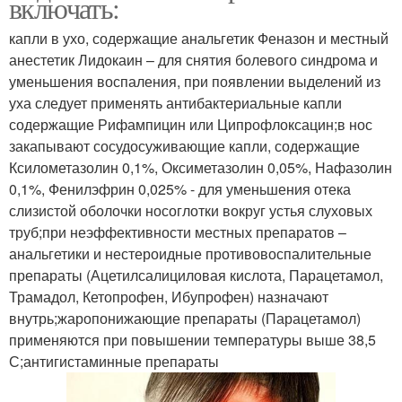
включать:
капли в ухо, содержащие анальгетик Феназон и местный
анестетик Лидокаин – для снятия болевого синдрома и
уменьшения воспаления, при появлении выделений из
уха следует применять антибактериальные капли
содержащие Рифампицин или Ципрофлоксацин;в нос
закапывают сосудосуживающие капли, содержащие
Ксилометазолин 0,1%, Оксиметазолин 0,05%, Нафазолин
0,1%, Фенилэфрин 0,025% - для уменьшения отека
слизистой оболочки носоглотки вокруг устья слуховых
труб;при неэффективности местных препаратов –
анальгетики и нестероидные противовоспалительные
препараты (Ацетилсалициловая кислота, Парацетамол,
Трамадол, Кетопрофен, Ибупрофен) назначают
внутрь;жаропонижающие препараты (Парацетамол)
применяются при повышении температуры выше 38,5
С;антигистаминные препараты