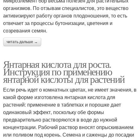
Микроэлемент бор весьма полезен для растительных
организмов. По отзывам специалистов, это вещество
активизируют работу органов плодоношения, то есть
отвечает за процессы бутонизации, цветения и
Кислоты в организме
Кислота для огурцов
созревания семян.
читать дальше →
Кислоты для подкормки
Кислота для клубники
Янтарная кислота для роста.
Инструкция по применению
янтарной кислоты для растений
Кислоты для
Кислота для
Если речь идет о комнатных цветах, не имеет значения, в
стимулирования
стимуляции
какой форме изготовлена янтарная кислота для
растений: применение в таблетках и порошке дает
одинаковый эффект, поскольку обе формы
предварительно растворяются в воде до нужной
Кислоты на конкретных
Кислота для роз
концентрации. Рабочий раствор вносят опрыскиванием
культурах
или поливом под корень. Семена и саженцы до посадки