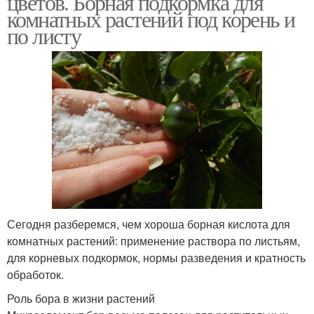
цветов. Борная подкормка для
комнатных растений под корень и
по листу
Кислота для комнатных
Кислоты для растений
растений
Семена в янтарной
Кислота перед посевом
кислоте
Кислота в таблетках
Кислота для орхидей
Сегодня разберемся, чем хороша борная кислота для
комнатных растений: применение раствора по листьям,
для корневых подкормок, нормы разведения и кратность
обработок.
Кислота для роста
Кислота для человека
Роль бора в жизни растений