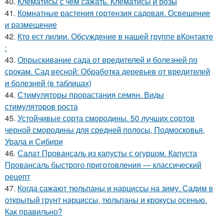
40.
Клематисы с чем сажать. Клематисы и розы
41.
Комнатные растения гортензия садовая. Освещение
и размещение
42.
Кто ест лилии. Обсуждение в нашей группе вКонтакте
:
43.
Опрыскивание сада от вредителей и болезней по
срокам. Сад весной: Обработка деревьев от вредителей
и болезней (в таблицах)
44.
Стимуляторы прорастания семян. Виды
стимуляторов роста
45.
Устойчивые сорта смородины. 50 лучших сортов
черной смородины для средней полосы, Подмосковья,
Урала и Сибири
46.
Салат Провансаль из капусты с огурцом. Капуста
Провансаль быстрого приготовления — классический
рецепт
47.
Когда сажают тюльпаны и нарциссы на зиму. Садим в
открытый грунт нарциссы, тюльпаны и крокусы осенью.
Как правильно?