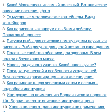
1.
Какой Можжевельник самый полезный. Ботаническое
описание растения, фото
2.
Ту мусорные металлические контейнеры. Виды
контейнеров
3.
Как нарисовать аквариум с рыбками ребенку.
Пошаговый процесс
4.
Рисунки рыбы для срисовки помогут детям научиться
рисовать. Рыба рисунок для детей поэтапно карандашом
5.
Полезные свойства облепихи для здоровья. В чем
польза облепихового масла
6.
Навоз для дачного участка. Какой навоз лучше?
7.
Посадка туи весной и особенности ухода за ней.
Вечнозеленая красавица туя – краткие сведения
8.
Как размножить тую черенками летом и осенью –
подробная инструкция
9.
Инструкция по применению Борная кислота порошок
10г. Борная кислота: описание, инструкция, цена
10.
Хвоща полевого трава инструкция по применению.