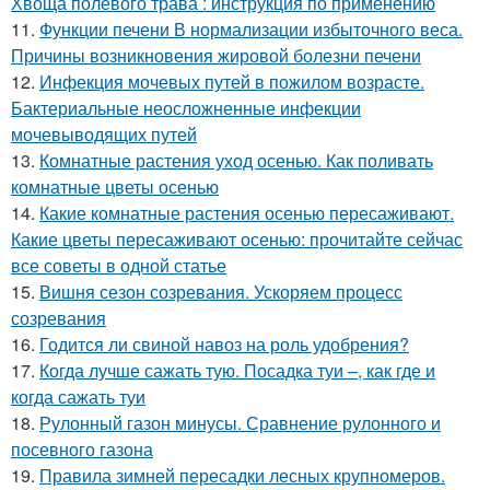
Хвоща полевого трава : инструкция по применению
11.
Функции печени В нормализации избыточного веса.
Причины возникновения жировой болезни печени
12.
Инфекция мочевых путей в пожилом возрасте.
Бактериальные неосложненные инфекции
мочевыводящих путей
13.
Комнатные растения уход осенью. Как поливать
комнатные цветы осенью
14.
Какие комнатные растения осенью пересаживают.
Какие цветы пересаживают осенью: прочитайте сейчас
все советы в одной статье
15.
Вишня сезон созревания. Ускоряем процесс
созревания
16.
Годится ли свиной навоз на роль удобрения?
17.
Когда лучше сажать тую. Посадка туи –, как где и
когда сажать туи
18.
Рулонный газон минусы. Сравнение рулонного и
посевного газона
19.
Правила зимней пересадки лесных крупномеров.