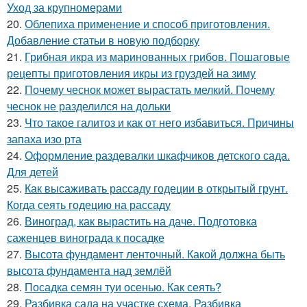
Уход за крупномерами
20.
Облепиха применение и способ приготовления.
Добавление статьи в новую подборку
21.
Грибная икра из маринованных грибов. Пошаговые
рецепты приготовления икры из груздей на зиму
22.
Почему чеснок может вырастать мелкий. Почему
чеснок не разделился на дольки
23.
Что такое галитоз и как от него избавиться. Причины
запаха изо рта
24.
Оформление раздевалки шкафчиков детского сада.
Для детей
25.
Как высаживать рассаду годеции в открытый грунт.
Когда сеять годецию на рассаду
26.
Виноград, как вырастить на даче. Подготовка
саженцев винограда к посадке
27.
Высота фундамент ленточный. Какой должна быть
высота фундамента над землёй
28.
Посадка семян туи осенью. Как сеять?
29.
Разбивка сада на участке схема. Разбивка