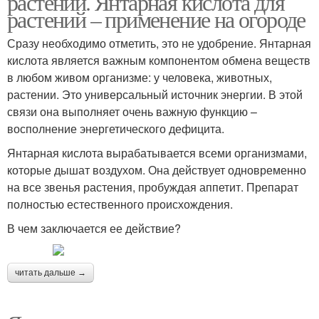
растений. Янтарная кислота для
растений – применение на огороде
Сразу необходимо отметить, это не удобрение. Янтарная
Кислота для
кислота является важным компонентом обмена веществ
Кислота для огурцов
укоренения
в любом живом организме: у человека, животных,
растении. Это универсальный источник энергии. В этой
связи она выполняет очень важную функцию –
восполнение энергетического дефицита.
Кислоты для подкормки
Кислота для томатов
Янтарная кислота вырабатывается всеми организмами,
которые дышат воздухом. Она действует одновременно
на все звенья растения, пробуждая аппетит. Препарат
полностью естественного происхождения.
В чем заключается ее действие?
читать дальше →