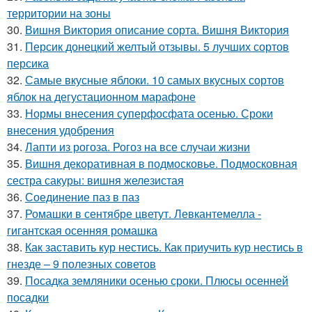
территории на зоны
30.
Вишня Виктория описание сорта. Вишня Виктория
31.
Персик донецкий желтый отзывы. 5 лучших сортов
персика
32.
Самые вкусные яблоки. 10 самых вкусных сортов
яблок на дегустационном марафоне
33.
Нормы внесения суперфосфата осенью. Сроки
внесения удобрения
34.
Лапти из рогоза. Рогоз на все случаи жизни
35.
Вишня декоративная в подмосковье. Подмосковная
сестра сакуры: вишня железистая
36.
Соединение паз в паз
37.
Ромашки в сентябре цветут. Левкантемелла -
гигантская осенняя ромашка
38.
Как заставить кур нестись. Как приучить кур нестись в
гнезде – 9 полезных советов
39.
Посадка земляники осенью сроки. Плюсы осенней
посадки