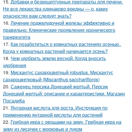
15.
Добавки и безрецептурные препараты для печени.
Не все лекарства одинаково вредны — о, каких
опасностях вам следует знать?
16.
Лечение поджелудочной железы эффективно и
правильно. Клинические проявления хронического
панкреатита
17.
Как позаботиться о комнатных растениях осенью..
Когда у комнатных растений начинается осень?
18.
Чем удобрить землю весной. Когда вносить
удобрения
19.
Мискантус сахароцветный robustus. Мискантус
сахароцветковый (Miscanthus sacchariflonis)
20.
Саженец персика Донецкий желтый. Персик
Донецкий желтый: описание и характеристики. Магазин
ПосадиКа
21.
Янтарная кислота для роста. Инструкция по
применению янтарной кислоты для растений
22.
Грибная икра с овощами на зиму. Грибная икра на
зиму из лисичек с морковью и луком