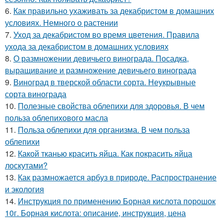
6.
Как правильно ухаживать за декабристом в домашних
условиях. Немного о растении
7.
Уход за декабристом во время цветения. Правила
ухода за декабристом в домашних условиях
8.
О размножении девичьего винограда. Посадка,
выращивание и размножение девичьего винограда
9.
Виноград в тверской области сорта. Неукрывные
сорта винограда
10.
Полезные свойства облепихи для здоровья. В чем
польза облепихового масла
11.
Польза облепихи для организма. В чем польза
облепихи
12.
Какой тканью красить яйца. Как покрасить яйца
лоскутами?
13.
Как размножается арбуз в природе. Распространение
и экология
14.
Инструкция по применению Борная кислота порошок
10г. Борная кислота: описание, инструкция, цена