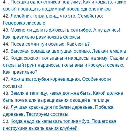
41.
Посадка однолетников под зиму. Как и когда (в, какие
сроки) проводить подзимний посев однолетников
42.
Лилейник тетраплоид, что это. Семейство:
Гемерокаллисовые
43.
Можно ли делить флоксы в сентябре. А ну делись!
Как правильно размножать флоксы
44.
Посев семян туи осенью. Как сеять?
45.
Высокая ромашка цветущая осенью. Левкантемелла
46.
Когда сажают тюльпаны и нарциссы на зиму. Садим в
открытый грунт нарциссы, тюльпаны и крокусы осенью.
Как правильно?
47.
Хохлатка голубая корневищная. Особенности
хохлатки
48.
Земля в теплицу, какая должна быть. Какой должна
быть почва для выращивания овощей в теплице
49.
Лучшая краска для побелки деревьев. Побелка
деревьев. Тестируем составы
50.
Когда надо выкапывать топинамбур. Пошаговая
инструкция выкапывания клубней