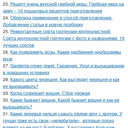
23.
Рецепт очень вкусной грибной икры. Грибная икра на
зиму – 10 пошаговых рецептов приготовления
24.
Облепиха применение и способ приготовления.
Добавление статьи в новую подборку
25.
Ремонтантные сорта гортензии крупнолистной.
Сорта крупнолистной гортензии с фото и названиями. 15
лучших сортов
26.
Как подкормить розы. Какие удобрения необходимы
розе
27.
Gardenia crown jewel. Гардения. Уход и выращивание
в домашних условиях
28.
Какого цвета черешня. Как выглядит черешня и как
ее выращивать?
29.
Когда созревает вишня. Сбор урожая
30.
Какие бывают вишни. Какой бывает вишня и как ее
выращивать?
31.
Какие деревья нельзя сажать рядом друг с другом. У
груши тоже есть свои «нелюбители», которые плохо
влияют на ее рост: Барбарис. У кустарника большое