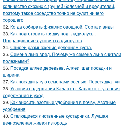
количество схожих с грушей болезней и вредителей,
поэтому такое соседство точно не сулит ничего
хорошего.
32.
Когда собирать физалис овощной. Сорта и виды
33.
Как подготовить грядку под гладиолусы.
Проращивание луковиц гладиолусов
34.
Спиреи размножение делением куста.
35.
Семена льна вред. Почему же семена льна считали
полезными?
36.
Посадка аллеи деревьев. Аллеи: шаг посадки и
ширина
37.
Как посадить тую семенами осенью. Пересадка туи
38.
Условия содержания Каланхоэ. Каланхоэ - условия
содержания и уход
39.
Как вносить азотные удобрения в почву. Азотные
удобрения
40.
Стелющиеся лиственные кустарники. Лучшая
вечнозеленая живая изгородь