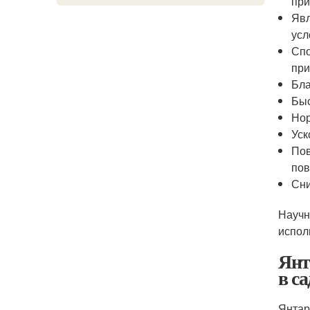
при
Явл
усл
Спо
при
Бла
Быс
Нор
Уск
Пов
пов
Сни
Научн
испол
Янт
в са
Янтар