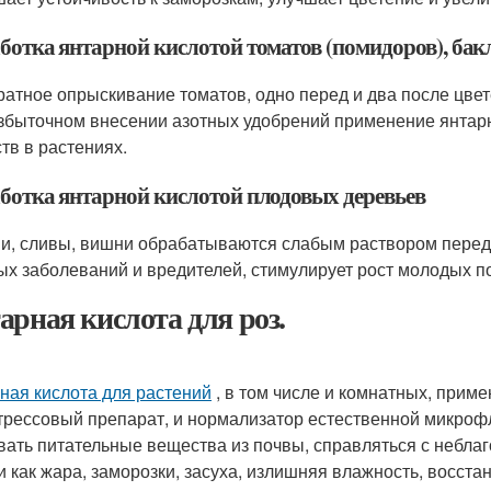
ботка янтарной кислотой томатов (помидоров), бак
ратное опрыскивание томатов, одно перед и два после цвет
збыточном внесении азотных удобрений применение янтарн
тв в растениях.
ботка янтарной кислотой плодовых деревьев
и, сливы, вишни обрабатываются слабым раствором перед
ых заболеваний и вредителей, стимулирует рост молодых п
арная кислота для роз.
ная кислота для растений
, в том числе и комнатных, приме
трессовый препарат, и нормализатор естественной микроф
вать питательные вещества из почвы, справляться с небл
и как жара, заморозки, засуха, излишняя влажность, восст