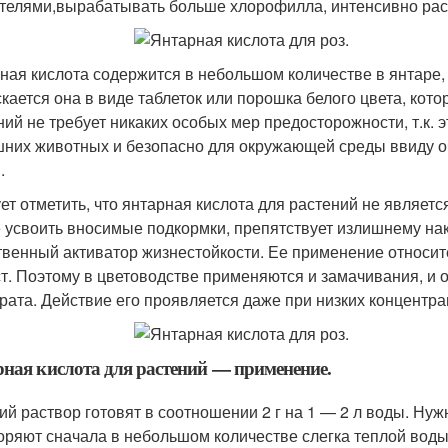
телями,вырабатывать больше хлорофилла, интенсивно рас
ная кислота содержится в небольшом количестве в янтаре, 
кается она в виде таблеток или порошка белого цвета, кот
ний не требует никаких особых мер предосторожности, т.к. 
них животных и безопасно для окружающей среды ввиду о
.
ет отметить, что янтарная кислота для растений не являетс
 усвоить вносимые подкормки, препятствует излишнему нак
твенный активатор жизнестойкости. Ее применение относит
ст. Поэтому в цветоводстве применяются и замачивания, и
рата. Действие его проявляется даже при низких концентра
ная кислота для растений — применение.
ий раствор готовят в соотношении 2 г на 1 — 2 л воды. Нуж
оряют сначала в небольшом количестве слегка теплой воды