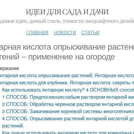
ИДЕИ ДЛЯ САДА И ДАЧИ
адовые идеи, дачный стиль, тонкости ландшафтного дизай
главная
новости
статьи
арная кислота опрыскивание растен
тений – применение на огороде
ержание
нтарная кислота опрыскивание растений. Янтарная кислота
нтарная кислота для клубники. Янтарная кислота: секреты 
Как использовать янтарную кислоту? 4 ОСНОВНЫХ спосо
1 СПОСОБ: Предпосевнаяслабым раствором янтарной ки
2 СПОСОБ: Обработка черенков раствором янтарной кисл
3 СПОСОБ: Замачивание корневой системы многолетников
4 СПОСОБ: Опрыскивание растений янтарной кислотой дл
растений.
Как лучше использовать янтарную кислоту для комнатных