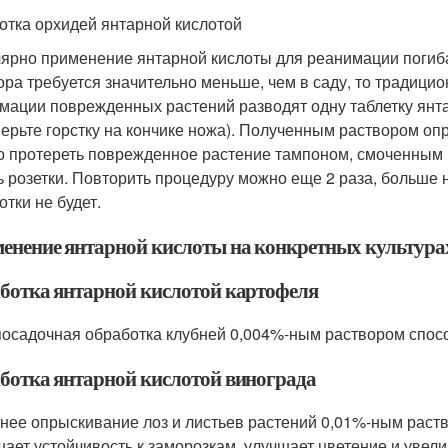
отка орхидей янтарной кислотой
ярно применение янтарной кислоты для реанимации погиба
ора требуется значительно меньше, чем в саду, то традицио
мации поврежденных растений разводят одну таблетку янтар
мерьте горстку на кончике ножа). Полученным раствором опр
 протереть поврежденное растение тампоном, смоченным в 
ь розетки. Повторить процедуру можно еще 2 раза, больше 
отки не будет.
енение янтарной кислоты на конкретных культура
ботка янтарной кислотой картофеля
осадочная обработка клубней 0,004%-ным раствором спосо
ботка янтарной кислотой винограда
нее опрыскивание лоз и листьев растений 0,01%-ным раст
ает устойчивость к заморозкам, улучшает цветение и увели