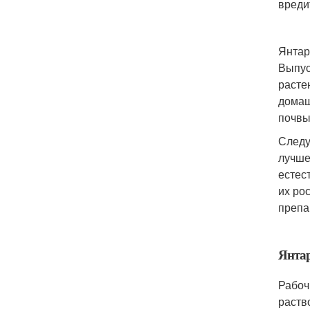
вреди
Янтар
Выпус
расте
домаш
почвы
Следу
лучше
естес
их ро
препа
Янтар
Рабоч
раств