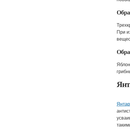
Обра
Трехк
При и
вещес
Обра
Яблон
грибн
Янт
Янтар
антис
усваи
таким