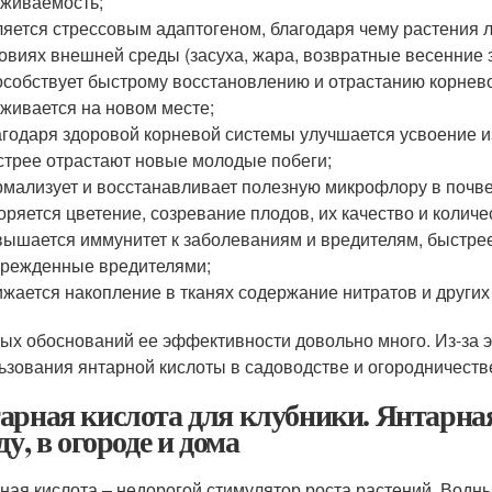
живаемость;
яется стрессовым адаптогеном, благодаря чему растения 
овиях внешней среды (засуха, жара, возвратные весенние 
собствует быстрому восстановлению и отрастанию корнево
живается на новом месте;
годаря здоровой корневой системы улучшается усвоение и
трее отрастают новые молодые побеги;
мализует и восстанавливает полезную микрофлору в почве
оряется цветение, созревание плодов, их качество и количе
ышается иммунитет к заболеваниям и вредителям, быстре
режденные вредителями;
жается накопление в тканях содержание нитратов и других
ых обоснований ее эффективности довольно много. Из-за 
ьзования янтарной кислоты в садоводстве и огородничестве
арная кислота для клубники. Янтарна
ду, в огороде и дома
ная кислота – недорогой стимулятор роста растений. Вод