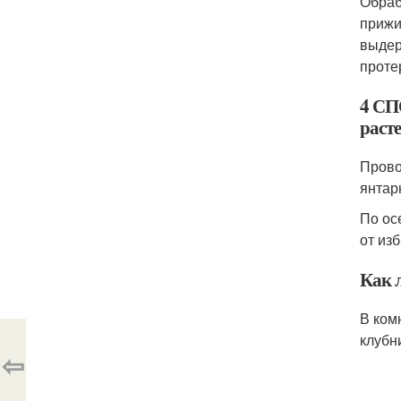
Обраб
прижи
выдер
проте
4 СП
расте
Прово
янтар
По ос
от из
Как 
В ком
клубн
⇦