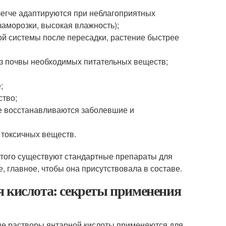
легче адаптируются при неблагоприятных
заморозки, высокая влажность);
й системы после пересадки, растение быстрее
з почвы необходимых питательных веществ;
;
ство;
е восстанавливаются заболевшие и
 токсичных веществ.
этого существуют стандартные препараты для
, главное, чтобы она присутствовала в составе.
я кислота: секреты применения
ные растворы янтарной кислоты применяются для