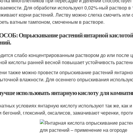
отка многолетников при пересадке и делении способствуе
ваемости. Для обработки используют 0,02%-ный раствор в т
живают корни растений. Листву можно слегка смочить или 
реть ватным тампоном, смоченным в растворе.
ОСОБ: Опрыскивание растений янтарной кислотой 
ний.
дится слабо концентрированным раствором до или после 
ной кислоты ранней весной повышает устойчивость растени
ени также можно провести опрыскивание растений янтарной
быточной влажности. Для осеннего опрыскивания использую
лучше использовать янтарную кислоту для комнатн
натных условиях янтарную кислоту используют так же, как 
и бегоний, глоксиний, оксалисов, замачивают черенки, про