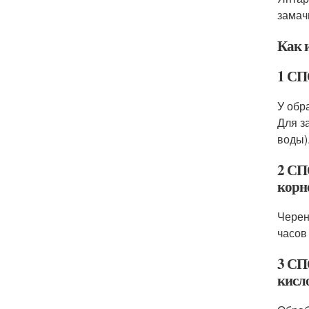
замач
Как 
1 СП
У обр
Для з
воды)
2 СП
корн
Черен
часов
3 СП
кисл