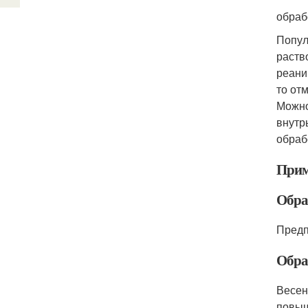
обраб
Попул
раств
реани
то от
Можно
внутр
обраб
Прим
Обра
Предп
Обра
Весен
повыш