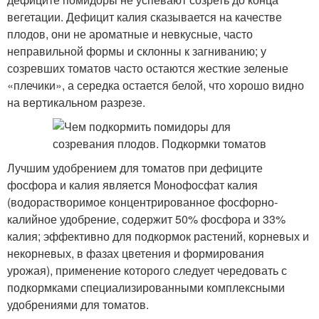
вегетации. Дефицит калия сказыва­ется на качестве
плодов, они не ароматные и невкус­ные, часто
неправильной формы и склонны к загни­ванию; у
созревших томатов часто остаются жесткие зеленые
«плечики», а середка остается белой, что хо­рошо видно
на вертикальном разрезе.
Лучшим удо­брением для томатов при дефиците
фосфора и ка­лия является Монофосфат калия
(водорастворимое концентрированное фосфорно-
калийное удобрение, содержит 50% фосфора и 33%
калия; эффективно для подкормок растений, корневых и
некорневых, в фазах цветения и формирования
урожая), применение кото­рого следует чередовать с
подкормками специализи­рованными комплексными
удобрениями для тома­тов.