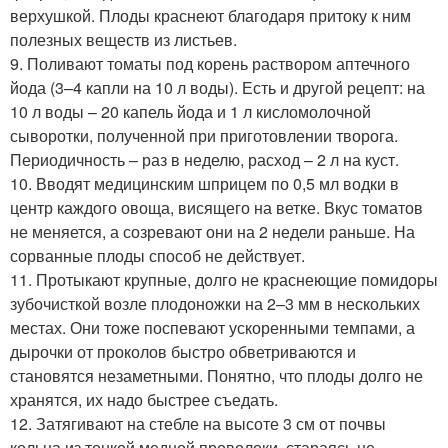
верхушкой. Плоды краснеют благодаря притоку к ним
полезных веществ из листьев.
9. Поливают томаты под корень раствором аптечного
йода (3–4 капли на 10 л воды). Есть и другой рецепт: на
10 л воды – 20 капель йода и 1 л кисломолочной
сыворотки, полученной при приготовлении творога.
Периодичность – раз в неделю, расход – 2 л на куст.
10. Вводят медицинским шприцем по 0,5 мл водки в
центр каждого овоща, висящего на ветке. Вкус томатов
не меняется, а созревают они на 2 недели раньше. На
сорванные плоды способ не действует.
11. Протыкают крупные, долго не краснеющие помидоры
зубочисткой возле плодоножки на 2–3 мм в нескольких
местах. Они тоже поспевают ускоренными темпами, а
дырочки от проколов быстро обветриваются и
становятся незаметными. Понятно, что плоды долго не
хранятся, их надо быстрее съедать.
12. Затягивают на стебле на высоте 3 см от почвы
кольца из тонкой медной проволоки, стараясь не