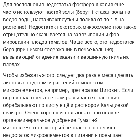
Для восполнения недостатка фосфо­ра и калия ещё
часто используют настой золы (берут 1 стакан золы на
ведро воды, настаивают сутки и поливают по 1 л на
растение). Недостаток некоторых микроэлементов также
отрицательно сказывается на завязывании и фор­
мировании плодов томатов. Чаще всего, это недо­статок
бора (при низком содержании в почве каль­ция),
вызывающий опадение завязи и вершинную гниль на
плодах.
Чтобы избежать этого, следует два раза в месяц делать
листо­вые подкормки растений ком­плексом
микроэлементов, на­пример, препаратом Цитовит. Если
вершинная гниль всё-таки развивается, расте­ния
обрабатывают по листу ещё и раствором Кальцие­вой
селитры. Очень хорошо использовать при поливе
органоминеральное удобрение Гумат +9
микроэлементов, который не только восполняет
недостаток микроэлементов в питании и повышает