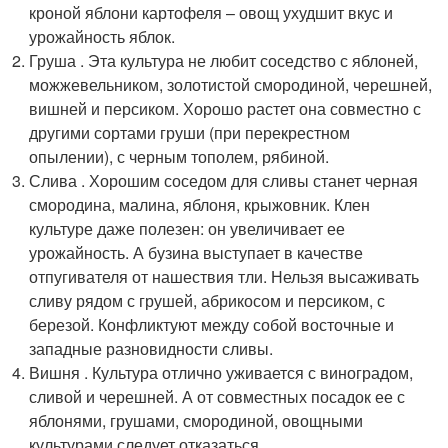
кроной яблони картофеля – овощ ухудшит вкус и
урожайность яблок.
Груша . Эта культура не любит соседство с яблоней,
можжевельником, золотистой смородиной, черешней,
вишней и персиком. Хорошо растет она совместно с
другими сортами груши (при перекрестном
опылении), с черным тополем, рябиной.
Слива . Хорошим соседом для сливы станет черная
смородина, малина, яблоня, крыжовник. Клен
культуре даже полезен: он увеличивает ее
урожайность. А бузина выступает в качестве
отпугивателя от нашествия тли. Нельзя высаживать
сливу рядом с грушей, абрикосом и персиком, с
березой. Конфликтуют между собой восточные и
западные разновидности сливы.
Вишня . Культура отлично уживается с виноградом,
сливой и черешней. А от совместных посадок ее с
яблонями, грушами, смородиной, овощными
культурами следует отказаться.