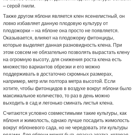
– серой гнили.
Также другом яблони является клен ясенелистный, он
ловко избавляет данную плодовую культуру от
плодожорки – на яблоне она просто не появляется.
Оказывается, влияют на плодожорку фитонциды,
которые выделяет данная разновидность клена. При
этом совсем не обязательно позволять вырастать клену
на огромную высоту, для снижения роста клена есть
множество вариантов обрезки и его можно
поддерживать в достаточно скромных размерах,
например, метр или полтора метра высотой. Если
хотите, чтобы фитонцидов в воздухе вокруг яблони было
максимальное количество, то раз в день можно
выходить в сад и легонько сминать листья клена.
Считаются условно совместимыми такие культуры, как
яблоня и жимолость, однако лучше посадить жимолость
вокруг яблоневого сада, но не чередовать эти культуры
рядами. Для яблони может быть опасна златка, которая