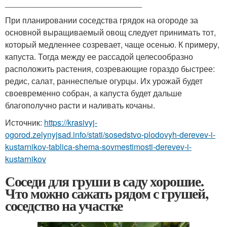
______________________________
При планировании соседства грядок на огороде за
основной выращиваемый овощ следует принимать тот,
который медленнее созревает, чаще осенью. К примеру,
капуста. Тогда между ее рассадой целесообразно
расположить растения, созревающие гораздо быстрее:
редис, салат, раннеспелые огурцы. Их урожай будет
своевременно собран, а капуста будет дальше
благополучно расти и наливать кочаны.
Источник:
https://krasivyj-
ogorod.zelynyjsad.info/stati/sosedstvo-plodovyh-derevev-i-
kustarnikov-tablica-shema-sovmestimosti-derevev-i-
kustarnikov
Соседи для груши в саду хорошие.
Что можно сажать рядом с грушей,
соседство на участке