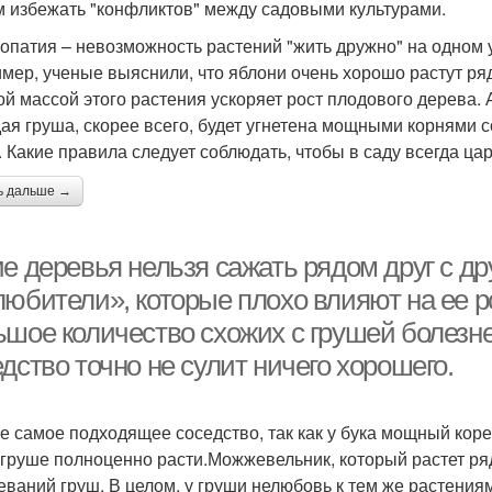
 избежать "конфликтов" между садовыми культурами.
опатия – невозможность растений "жить дружно" на одном 
мер, ученые выяснили, что яблони очень хорошо растут р
ой массой этого растения ускоряет рост плодового дерева.
ая груша, скорее всего, будет угнетена мощными корнями с
. Какие правила следует соблюдать, чтобы в саду всегда ц
ь дальше →
е деревья нельзя сажать рядом друг с др
юбители», которые плохо влияют на ее ро
ьшое количество схожих с грушей болезне
дство точно не сулит ничего хорошего.
Не самое подходящее соседство, так как у бука мощный кор
 груше полноценно расти.Можжевельник, который растет ря
еваний груш. В целом, у груши нелюбовь к тем же растениям,