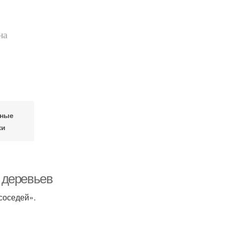
на
тные
ки
 деревьев
соседей».