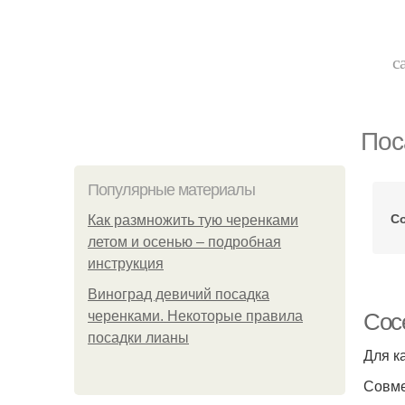
с
Пос
Популярные материалы
С
Как размножить тую черенками
летом и осенью – подробная
инструкция
Виноград девичий посадка
черенками. Некоторые правила
Сос
посадки лианы
Для к
Совме