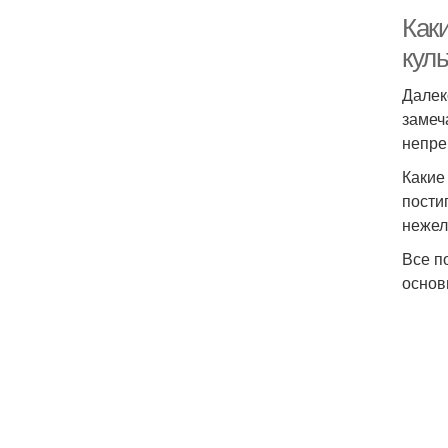
Как
куль
Далек
замеч
непре
Какие
пости
нежел
Все п
основ