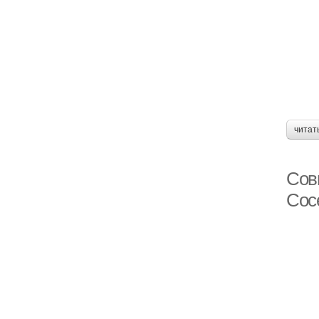
читат
Сов
Сос