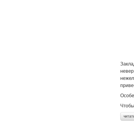
Закла
невер
нежел
приве
Особе
Чтобы
читат