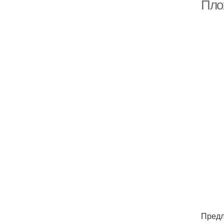
Пло
Предл