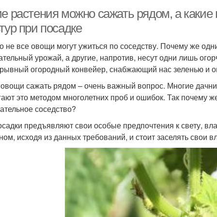
ие растения можно сажать рядом, а какие
тур при посадке
о не все овощи могут ужиться по соседству. Почему же од
ательный урожай, а другие, напротив, несут одни лишь ого
рывный огородный конвейер, снабжающий нас зеленью и ов
 овощи сажать рядом – очень важный вопрос. Многие дачники
гают это методом многолетних проб и ошибок. Так почему ж
ательное соседство?
осадки предъявляют свои особые предпочтения к свету, влаг
ном, исходя из данных требований, и стоит заселять свои в