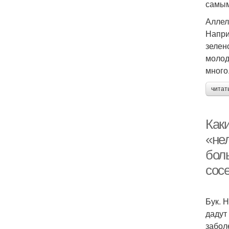
самым
Аллел
Напри
зелен
молод
много
читат
Каки
«нел
бол
сосе
Бук. 
дадут
забол