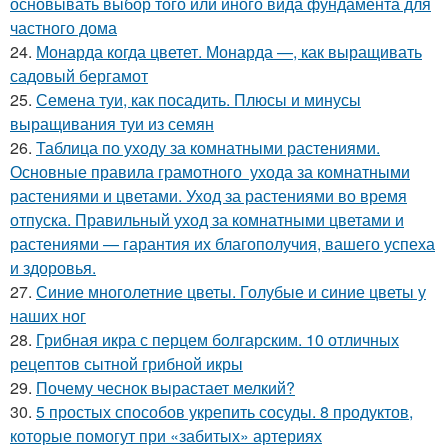
основывать выбор того или иного вида фундамента для
частного дома
24.
Монарда когда цветет. Монарда —, как выращивать
садовый бергамот
25.
Семена туи, как посадить. Плюсы и минусы
выращивания туи из семян
26.
Таблица по уходу за комнатными растениями.
Основные правила грамотного ухода за комнатными
растениями и цветами. Уход за растениями во время
отпуска. Правильный уход за комнатными цветами и
растениями — гарантия их благополучия, вашего успеха
и здоровья.
27.
Синие многолетние цветы. Голубые и синие цветы у
наших ног
28.
Грибная икра с перцем болгарским. 10 отличных
рецептов сытной грибной икры
29.
Почему чеснок вырастает мелкий?
30.
5 простых способов укрепить сосуды. 8 продуктов,
которые помогут при «забитых» артериях