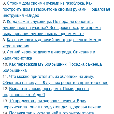
6.
Строим дом своими руками из газоблока. Как
построить дом из газобетона своими руками: Пошаговая
инструкция +Видео
7.
Когда сажать луковицы. Не пора ли обновить
луковичные на участке? Все сроки посадки и время
выращивания луковичных на одном месте
8.
Как размножить девичий виноград осенью. Метод
черенкования
9.
Летний черенок дикого винограда. Описание и
характеристика
10.
Как пересаживать боярышник. Посадка саженца
боярышника
11.
Что можно приготовить из облепихи на зиму.
Облепиха на зиму — 8 лучших рецептов приготовления
12.
Вырастить помидоры дома. Помидоры на
подоконнике от А до Я
13.
10 продуктов для здоровья печени. Врач
перечислила топ-10 продуктов для здоровья печени
14.
Посадка туи и уход за ней в открытом грунте.