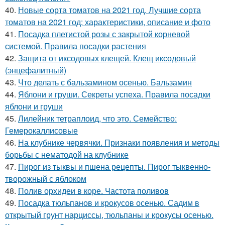
40.
Новые сорта томатов на 2021 год. Лучшие сорта
томатов на 2021 год: характеристики, описание и фото
41.
Посадка плетистой розы с закрытой корневой
системой. Правила посадки растения
42.
Защита от иксодовых клещей. Клещ иксодовый
(энцефалитный)
43.
Что делать с бальзамином осенью. Бальзамин
44.
Яблони и груши. Секреты успеха. Правила посадки
яблони и груши
45.
Лилейник тетраплоид, что это. Семейство:
Гемерокаллисовые
46.
На клубнике червячки. Признаки появления и методы
борьбы с нематодой на клубнике
47.
Пирог из тыквы и пшена рецепты. Пирог тыквенно-
творожный с яблоком
48.
Полив орхидеи в коре. Частота поливов
49.
Посадка тюльпанов и крокусов осенью. Садим в
открытый грунт нарциссы, тюльпаны и крокусы осенью.