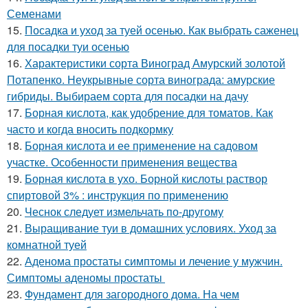
Семенами
15.
Посадка и уход за туей осенью. Как выбрать саженец
для посадки туи осенью
16.
Характеристики сорта Виноград Амурский золотой
Потапенко. Неукрывные сорта винограда: амурские
гибриды. Выбираем сорта для посадки на дачу
17.
Борная кислота, как удобрение для томатов. Как
часто и когда вносить подкормку
18.
Борная кислота и ее применение на садовом
участке. Особенности применения вещества
19.
Борная кислота в ухо. Борной кислоты раствор
спиртовой 3% : инструкция по применению
20.
Чеснок следует измельчать по-другому
21.
Выращивание туи в домашних условиях. Уход за
комнатной туей
22.
Аденома простаты симптомы и лечение у мужчин.
Симптомы аденомы простаты
23.
Фундамент для загородного дома. На чем