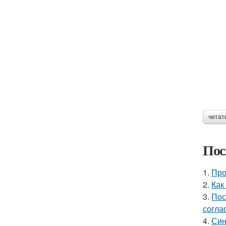
читат
Пос
1.
Про
2.
Как
3.
Пос
согла
4.
Син