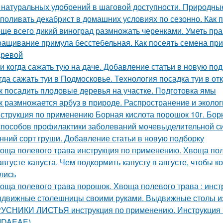
 натуральных удобрений в шаговой доступности. Природн
 поливать декабрист в домашних условиях по сезонно. Как 
ще всего дикий виноград размножать черенками. Уметь пра
ащивание примула бесстебельная. Как посеять семена прим
ревой
 и когда сажать тую на даче. Добавление статьи в новую по
гда сажать туи в Подмосковье. Технология посадка туи в от
к посадить плодовые деревья на участке. Подготовка ямы
к размножается арбуз в природе. Распространение и эколог
струкция по применению Борная кислота порошок 10г. Борн
способов профилактики заболеваний мочевыделительной с
нний сорт груши. Добавление статьи в новую подборку
оща полевого трава инструкция по применению. Хвоща пол
августе капуста. Чем подкормить капусту в августе, чтобы
лись
оща полевого трава порошок. Хвоща полевого трава : инс
движные столешницы своими руками. Выдвижные столы из
УСНИКИ ЛИСТЬЯ инструкция по применению. Инструкци
 IDAEAE)