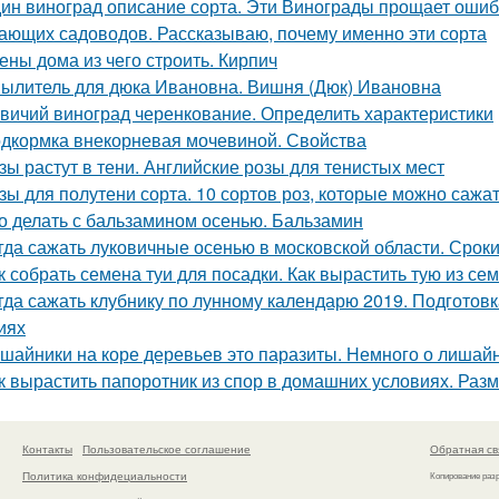
ин виноград описание сорта. Эти Винограды прощает ошиб
ающих садоводов. Рассказываю, почему именно эти сорта
ены дома из чего строить. Кирпич
ылитель для дюка Ивановна. Вишня (Дюк) Ивановна
вичий виноград черенкование. Определить характеристики
дкормка внекорневая мочевиной. Свойства
зы растут в тени. Английские розы для тенистых мест
зы для полутени сорта. 10 сортов роз, которые можно сажат
о делать с бальзамином осенью. Бальзамин
гда сажать луковичные осенью в московской области. Срок
к собрать семена туи для посадки. Как вырастить тую из с
гда сажать клубнику по лунному календарю 2019. Подготов
иях
шайники на коре деревьев это паразиты. Немного о лишай
к вырастить папоротник из спор в домашних условиях. Ра
Контакты
Пользовательское соглашение
Обратная св
Политика конфидециальности
Копирование раз