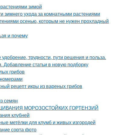
 растениями зимой
ти зимнего ухода за комнатными растениями
стениями осенью, которым не нужен прохладный
ьзя и почему
 удобрение, трудности, пути решения и польза.
я. Добавление статьи в новую подборку
елых грибов
пномерами
сный рецепт икры из вареных грибов
из семян
ЫРАЩИВАНИЯ МОРОЗОСТОЙКИХ ГОРТЕНЗИЙ
ания клубней
ьные метёлки для клумб и живых изгородей
ание сорта фото