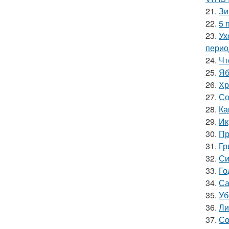
21.
Зи
22.
5 
23.
Ух
перио
24.
Чт
25.
Яб
26.
Хр
27.
Со
28.
Ка
29.
Ик
30.
Пр
31.
Гр
32.
Си
33.
Го
34.
Са
35.
Уб
36.
Ли
37.
Со