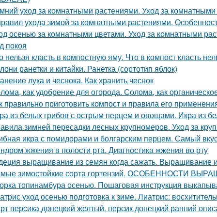
мний уход за комнатными растениями. Уход за комнатными
правил ухода зимой за комнатными растениями. Особеннос
од осенью за комнатными цветами. Уход за комнатными ра
д покоя
о нельзя класть в компостную яму. Что в компост класть нел
лони ранетки и китайки. Ранетка (сортотип яблок)
анение лука и чеснока. Как хранить чеснок
лома, как удобрение для огорода. Солома, как органическое
к правильно приготовить компост и правила его применени
ра из белых грибов с острым перцем и овощами. Икра из б
авила зимней пересадки лесных крупномеров. Уход за кру
ибная икра с помидорами и болгарским перцем. Самый вку
ндром жжения в полости рта. Диагностика жжения во рту
деция выращивание из семян когда сажать. Выращивание 
мые зимостойкие сорта гортензий. ОСОБЕННОСТИ В
орка топинамбура осенью. Пошаговая инструкция выкапыв
атрис уход осенью подготовка к зиме. Лиатрис: восхитител
рт персика донецкий желтый. персик донецкий ранний опис