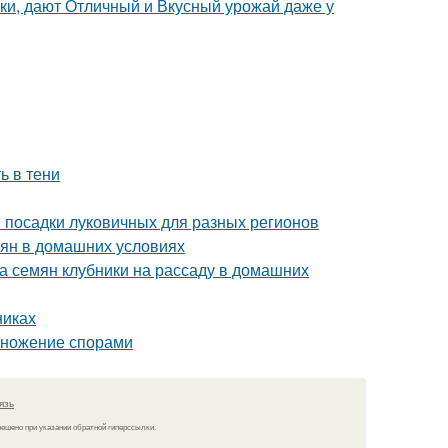
ки, дают Отличный и Вкусный урожай даже у
ь в тени
и посадки луковичных для разных регионов
емян в домашних условиях
ка семян клубники на рассаду в домашних
никах
змножение спорами
язь
решено при указании обратной гиперссылки.