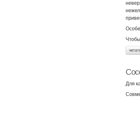
невер
нежел
приве
Особе
Чтобы
читат
Сос
Для к
Совме