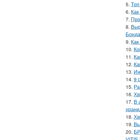
5.
Топ
6.
Как
7.
Про
8.
Выр
Бонда
9.
Как
10.
Ко
11.
Ка
12.
Ка
13.
Ин
14.
9 
15.
Ра
16.
Хв
17.
В 
храни
18.
Хв
19.
Вы
20.
БР
VITIS