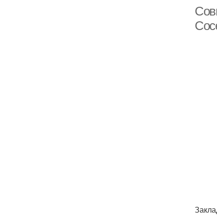
Сов
Сос
Закла