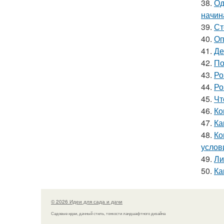
38.
Од
начин
39.
Ст
40.
Оп
41.
Де
42.
По
43.
Ро
44.
Ро
45.
Чт
46.
Ко
47.
Ка
48.
Ко
услов
49.
Ли
50.
Ка
© 2026 Идеи для сада и дачи
Садовые идеи, дачный стиль, тонкости ландшафтного дизайна