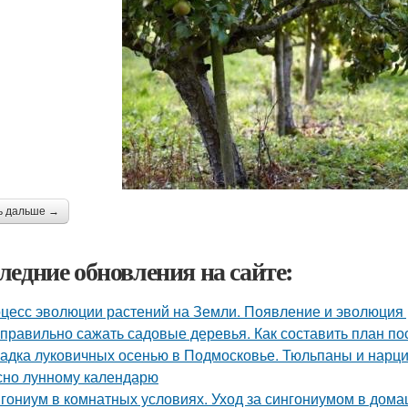
ь дальше →
ледние обновления на сайте:
цесс эволюции растений на Земли. Появление и эволюция
 правильно сажать садовые деревья. Как составить план по
адка луковичных осенью в Подмосковье. Тюльпаны и нарцис
сно лунному календарю
гониум в комнатных условиях. Уход за сингониумом в дом