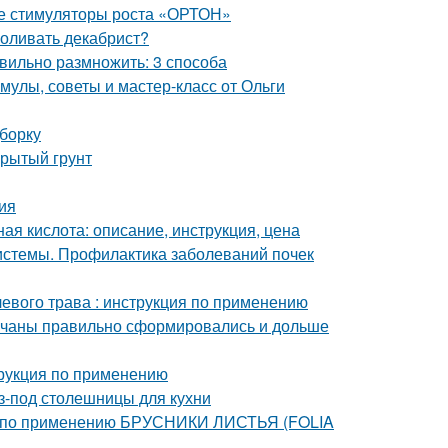
ые стимуляторы роста «ОРТОН»
поливать декабрист?
вильно размножить: 3 способа
улы, советы и мастер-класс от Ольги
дборку
крытый грунт
ия
ая кислота: описание, инструкция, цена
истемы. Профилактика заболеваний почек
евого трава : инструкция по применению
 кочаны правильно сформировались и дольше
трукция по применению
-под столешницы для кухни
я по применению БРУСНИКИ ЛИСТЬЯ (FOLIA