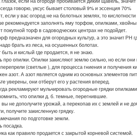
а глазок, если на огороде пробивается дикий щавель, значит
всегда говорю, уксус бывает столовый 9% и эссенция 70%
т, если у вас огород не на болотных землях, то кислотности
е рекомендуется заполнять яму торфом, опилками, хвойны
от покупной торф в садоводческих центрах не подойдет.
орф предназначен для огородных культур, а это значит РН гд
надо брать из леса, на осушенных болотах.
 быть и кислый где продается, я не знаю.
ь про опилки. Опилки закисляют землю сильно, но если они 
 перепрели (светлые ), для процесса гниения и получения к
жен азот. А азот является одним из основных элементов пи
ьте уверены, они отберут его у растения вперед.
огда рекламируют мульчировать огородные грядки опилками
помнить, что опилки д. б. темные, перегнившие.
 вы не дополучите урожай, а перекопав их с землей и не д
ти, получите закисленную грядку.
амечания по подготовке земли.
ь посадка.
ика как правило продается с закрытой корневой системой.