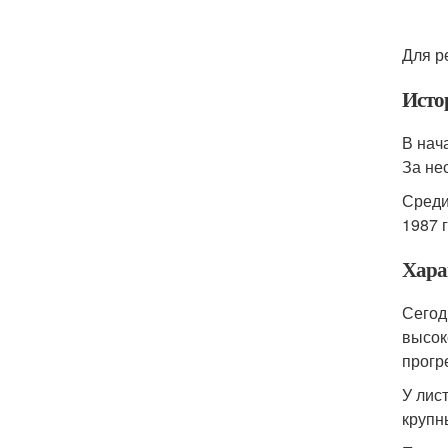
Для р
Исто
В нач
За не
Среди
1987 
Хара
Сегод
высок
прогр
У лис
крупны