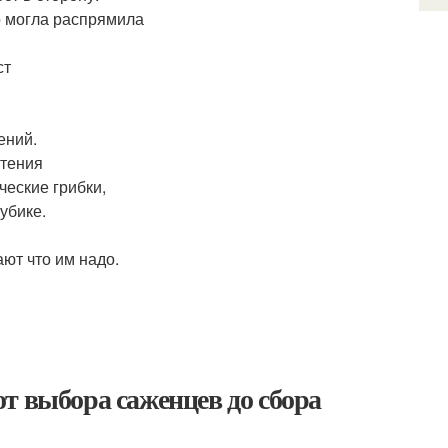
о могла распрямила
ст
ений.
стения
ческие грибки,
убике.
ают что им надо.
т выбора саженцев до сбора