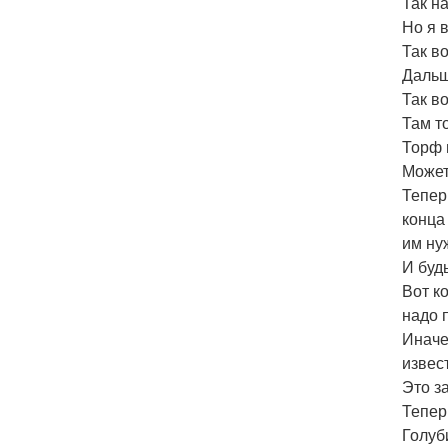
Так н
Но я 
Так во
Дальш
Так в
Там т
Торф 
Может
Тепер
конца
им ну
И буд
Вот к
надо 
Иначе
извес
Это з
Тепер
Голуб