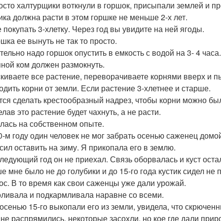
осто халтурщики воткнули в горшок, присыпали землей и п
ика должна расти в этом горшке не меньше 2-х лет.
 покупать 3-хлетку. Через год вы увидите на ней ягоды.
шка ее вынуть не так то просто.
тельно надо горшок опустить в емкость с водой на 3- 4 часа.
ной ком должен размокнуть.
киваете все растение, переворачиваете корнями вверх и п
одить корни от земли. Если растение 3-хлетнее и старше.
тся сделать крестообразный надрез, чтобы корни можно бы
лав это растение будет чахнуть, а не расти.
лась на собственном опыте.
0-м году один человек не мог забрать осенью саженец домо
сил оставить на зиму. Я прикопала его в землю.
следующий год он не приехал. Связь оборвалась и куст оста
е мне было не до голубики и до 15-го года кустик сидел не
рос. В то время как свои саженцы уже дали урожай.
оливала и подкармливала наравне со всеми.
 осенью 15-го выкопали его из земли, увидела, что скрючен
 не распрямились, некоторые засохли, но кое где дали приро