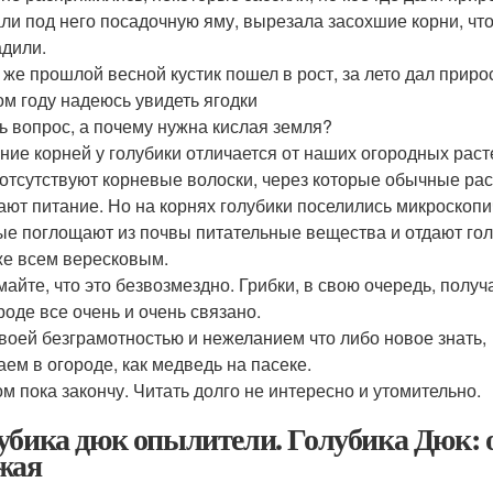
ли под него посадочную яму, вырезала засохшие корни, чт
адили.
 же прошлой весной кустик пошел в рост, за лето дал приро
том году надеюсь увидеть ягодки
ь вопрос, а почему нужна кислая земля?
ние корней у голубики отличается от наших огородных раст
 отсутствуют корневые волоски, через которые обычные ра
ают питание. Но на корнях голубики поселились микроскопи
ые поглощают из почвы питательные вещества и отдают гол
же всем вересковым.
майте, что это безвозмездно. Грибки, в свою очередь, получ
роде все очень и очень связано.
своей безграмотностью и нежеланием что либо новое знать,
аем в огороде, как медведь на пасеке.
ом пока закончу. Читать долго не интересно и утомительно.
убика дюк опылители. Голубика Дюк: о
жая