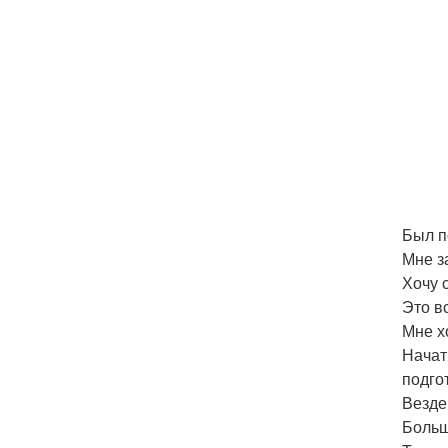
Был п
Мне з
Хочу 
Это в
Мне х
Начат
подго
Везде 
Больш