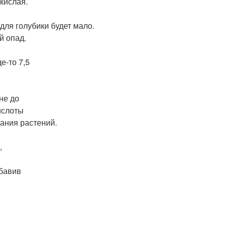
 кислая.
 для голубики будет мало.
й опад.
е-то 7,5
не до
ислоты
тания растений.
,
обавив