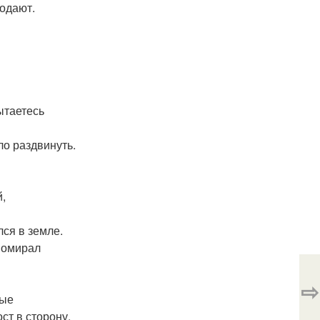
родают.
ытаетесь
ло раздвинуть.
й,
лся в земле.
 помирал
⇨
ные
ст в сторону.