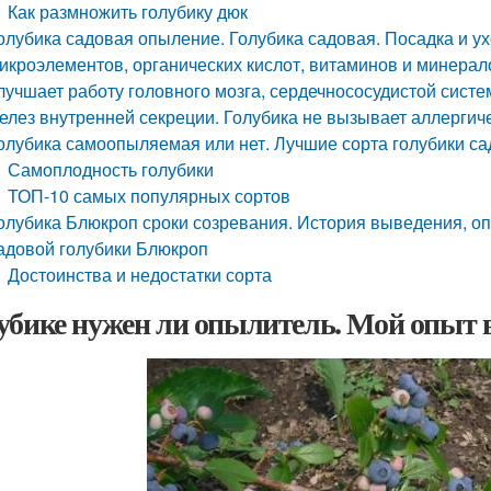
Как размножить голубику дюк
олубика садовая опыление. Голубика садовая. Посадка и ух
икроэлементов, органических кислот, витаминов и минерал
лучшает работу головного мозга, сердечнососудистой систе
елез внутренней секреции. Голубика не вызывает аллергич
олубика самоопыляемая или нет. Лучшие сорта голубики с
Самоплодность голубики
ТОП-10 самых популярных сортов
олубика Блюкроп сроки созревания. История выведения, оп
адовой голубики Блюкроп
Достоинства и недостатки сорта
убике нужен ли опылитель. Мой опыт