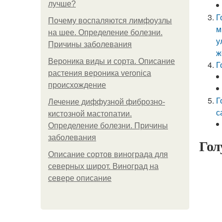
лучше?
Г
Почему воспаляются лимфоузлы
м
на шее. Определение болезни.
у
Причины заболевания
ж
Вероника виды и сорта. Описание
Г
растения вероника veronica
происхождение
Г
Лечение диффузной фиброзно-
с
кистозной мастопатии.
Определение болезни. Причины
заболевания
Гол
Описание сортов винограда для
северных широт. Виноград на
севере описание