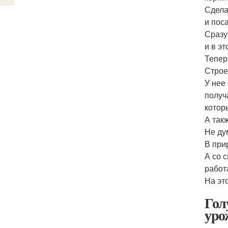
Сдела
и пос
Сразу
и в э
Тепер
Строе
У нее
получ
котор
А так
Не ду
В при
А со 
работ
На эт
Гол
уро