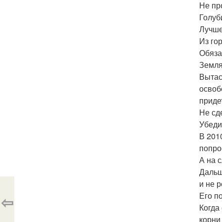
Не пр
Голуб
Лучше
Из гор
Обяза
Земля
Вытас
освоб
приде
Не сде
Убеди
В 201
попро
А на 
Дальш
и не 
Его п
⇦
Когда
корни