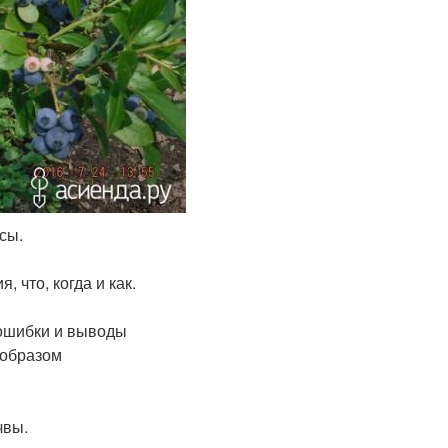
сы.
 что, когда и как.
и ошибки и выводы
 образом
чвы.