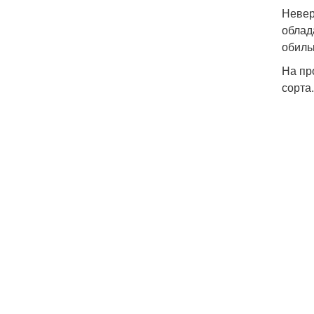
Невер
облад
обиль
На пр
сорта.