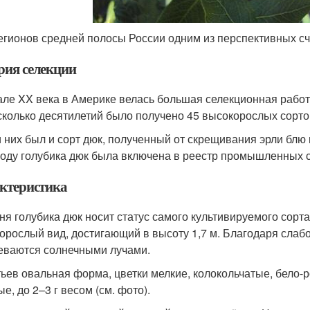
егионов средней полосы России одним из перспективных счи
рия селекции
але XX века в Америке велась большая селекционная работ
сколько десятилетий было получено 45 высокорослых сортов
 них был и сорт дюк, полученный от скрещивания эрли блю и
году голубика дюк была включена в реестр промышленных с
ктеристика
ня голубика дюк носит статус самого культивируемого сорта
орослый вид, достигающий в высоту 1,7 м. Благодаря слаб
еваются солнечными лучами.
тьев овальная форма, цветки мелкие, колокольчатые, бело-
е, до 2–3 г весом (см. фото).