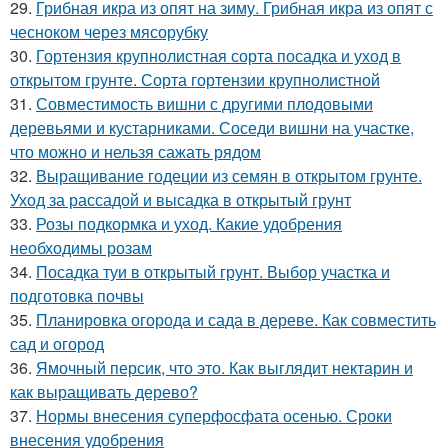
29.
Грибная икра из опят на зиму. Грибная икра из опят с
чесноком через мясорубку
30.
Гортензия крупнолистная сорта посадка и уход в
открытом грунте. Сорта гортензии крупнолистной
31.
Совместимость вишни с другими плодовыми
деревьями и кустарниками. Соседи вишни на участке,
что можно и нельзя сажать рядом
32.
Выращивание годеции из семян в открытом грунте.
Уход за рассадой и высадка в открытый грунт
33.
Розы подкормка и уход. Какие удобрения
необходимы розам
34.
Посадка туи в открытый грунт. Выбор участка и
подготовка почвы
35.
Планировка огорода и сада в дереве. Как совместить
сад и огород
36.
Ямочный персик, что это. Как выглядит нектарин и
как выращивать дерево?
37.
Нормы внесения суперфосфата осенью. Сроки
внесения удобрения