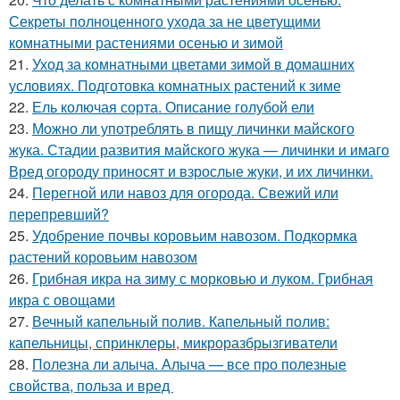
Секреты полноценного ухода за не цветущими
комнатными растениями осенью и зимой
21.
Уход за комнатными цветами зимой в домашних
условиях. Подготовка комнатных растений к зиме
22.
Ель колючая сорта. Описание голубой ели
23.
Можно ли употреблять в пищу личинки майского
жука. Стадии развития майского жука — личинки и имаго
Вред огороду приносят и взрослые жуки, и их личинки.
24.
Перегной или навоз для огорода. Свежий или
перепревший?
25.
Удобрение почвы коровьим навозом. Подкормка
растений коровьим навозом
26.
Грибная икра на зиму с морковью и луком. Грибная
икра с овощами
27.
Вечный капельный полив. Капельный полив:
капельницы, спринклеры, микроразбрызгиватели
28.
Полезна ли алыча. Алыча — все про полезные
свойства, польза и вред