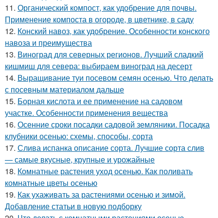
11.
Органический компост, как удобрение для почвы.
Применение компоста в огороде, в цветнике, в саду
12.
Конский навоз, как удобрение. Особенности конского
навоза и преимущества
13.
Виноград для северных регионов. Лучший сладкий
кишмиш для севера: выбираем виноград на десерт
14.
Выращивание туи посевом семян осенью. Что делать
с посевным материалом дальше
15.
Борная кислота и ее применение на садовом
участке. Особенности применения вещества
16.
Осенние сроки посадки садовой земляники. Посадка
клубники осенью: схемы, способы, сорта
17.
Слива испанка описание сорта. Лучшие сорта слив
— самые вкусные, крупные и урожайные
18.
Комнатные растения уход осенью. Как поливать
комнатные цветы осенью
19.
Как ухаживать за растениями осенью и зимой.
Добавление статьи в новую подборку
20.
Что делать с комнатными растениями осенью.