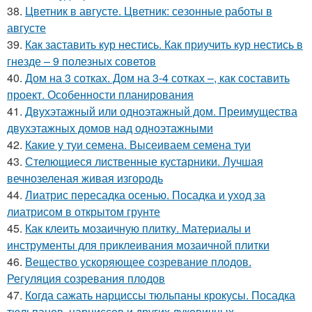
38.
Цветник в августе. Цветник: сезонные работы в
августе
39.
Как заставить кур нестись. Как приучить кур нестись в
гнезде – 9 полезных советов
40.
Дом на 3 сотках. Дом на 3-4 сотках –, как составить
проект. Особенности планирования
41.
Двухэтажный или одноэтажный дом. Преимущества
двухэтажных домов над одноэтажными
42.
Какие у туи семена. Высеиваем семена туи
43.
Стелющиеся лиственные кустарники. Лучшая
вечнозеленая живая изгородь
44.
Лиатрис пересадка осенью. Посадка и уход за
лиатрисом в открытом грунте
45.
Как клеить мозаичную плитку. Материалы и
инструменты для приклеивания мозаичной плитки
46.
Вещество ускоряющее созревание плодов.
Регуляция созревания плодов
47.
Когда сажать нарциссы тюльпаны крокусы. Посадка
тюльпанов, нарциссов и других луковичных