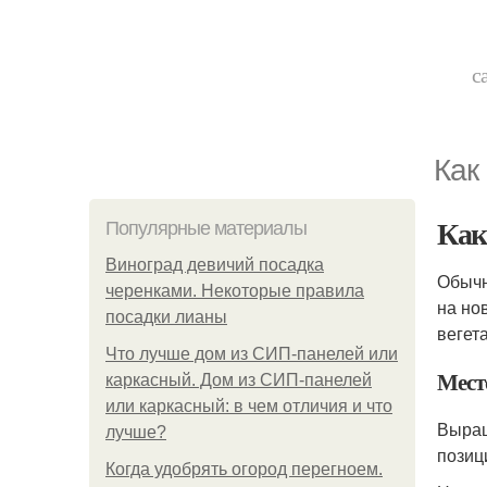
с
Как
Как
Популярные материалы
Виноград девичий посадка
Обычн
черенками. Некоторые правила
на но
посадки лианы
вегет
Что лучше дом из СИП-панелей или
Мест
каркасный. Дом из СИП-панелей
или каркасный: в чем отличия и что
Выращ
лучше?
позиц
Когда удобрять огород перегноем.