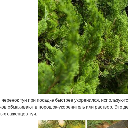
 черенок туи при посадке быстрее укоренился, используют
ков обмакивают в порошок-укоренитель или раствор. Это д
ых саженцев туи.