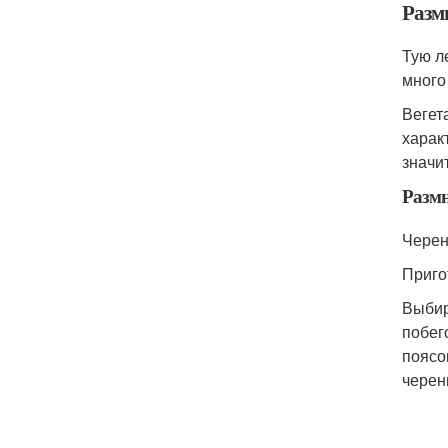
Разм
Тую л
много
Вегет
харак
значи
Размн
Черен
Приго
Выбир
побег
поясо
черен