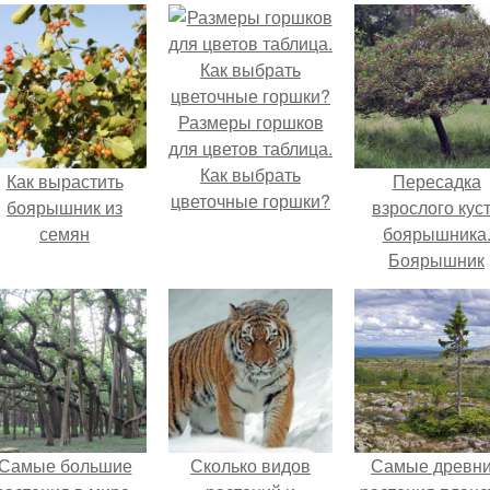
Размеры горшков
для цветов таблица.
Как выбрать
Как вырастить
Пересадка
цветочные горшки?
боярышник из
взрослого кус
семян
боярышника
Боярышник
Самые большие
Сколько видов
Самые древн