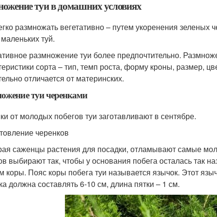
ножение туи в домашних условиях
егко размножать вегетативно – путем укоренения зеленых 
 маленьких туй.
ативное размножение туи более предпочтительно. Размнож
теристики сорта – тип, темп роста, форму кроны, размер, ц
тельно отличается от материнских.
ожение туи черенками
ки от молодых побегов туи заготавливают в сентябре.
товление черенков
ая саженцы растения для посадки, отламывают самые мол
ов выбирают так, чтобы у основания побега осталась так 
м коры. Пояс коры побега туи называется язычок. Этот язы
ка должна составлять 6-10 см, длина пятки – 1 см.