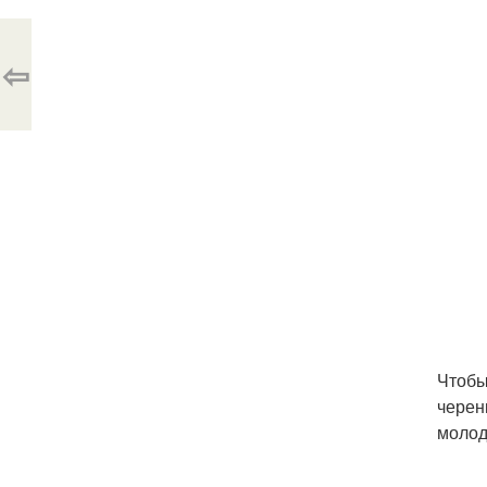
⇦
Чтобы
черен
молод