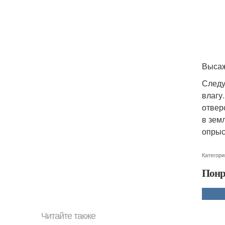
Высаж
Следу
влагу
отвер
в зем
опрыс
Категори
Понр
Читайте также