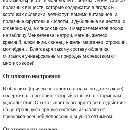
витамина красоты и молодости Е, редких К и РР. Список
полезных веществ, которые содержатся в ягодах и
косточках облепихи, велик: тут, помимо витаминов, и
полезные фруктовые кислоты, и дубильные вещества, и
флавоноиды, а список микро- и макроэлементов похож
на таблицу Менделеева: натрий, магний, железо,
кремний, алюминий, свинец, никель, марганец, стронций,
молибден… Благодаря такому составу облепиха
считается универсальным природным средством от
многих хворей.
От плохого настроения
В облепихе (причем не только в ягодах, но даже в коре)
содержится серотонин, который относится к гормонам
удовольствия. Он оказывает благоприятное воздействие
на центральную нервную систему, избавляя от
признаков осенней депрессии и внушая оптимизм.
От хрупкости сосудов