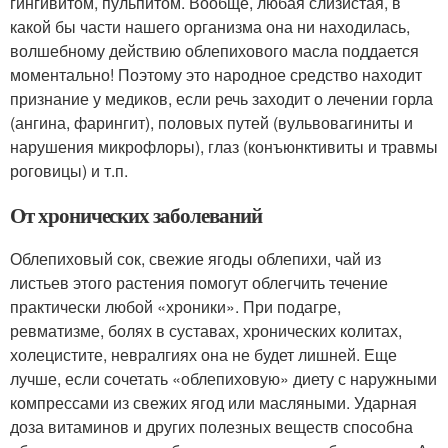
гингивитом, пульпитом. Вообще, любая слизистая, в
какой бы части нашего организма она ни находилась,
волшебному действию облепихового масла поддается
моментально! Поэтому это народное средство находит
признание у медиков, если речь заходит о лечении горла
(ангина, фарингит), половых путей (вульвовагиниты и
нарушения микрофлоры), глаз (конъюнктивиты и травмы
роговицы) и т.п.
От хронических заболеваний
Облепиховый сок, свежие ягоды облепихи, чай из
листьев этого растения помогут облегчить течение
практически любой «хроники». При подагре,
ревматизме, болях в суставах, хронических колитах,
холецистите, невралгиях она не будет лишней. Еще
лучше, если сочетать «облепиховую» диету с наружными
компрессами из свежих ягод или масляными. Ударная
доза витаминов и других полезных веществ способна