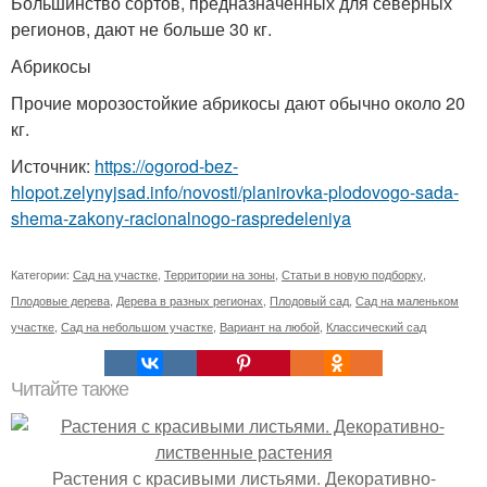
Большинство сортов, предназначенных для северных
регионов, дают не больше 30 кг.
Абрикосы
Прочие морозостойкие абрикосы дают обычно около 20
кг.
Источник:
https://ogorod-bez-
hlopot.zelynyjsad.info/novosti/planirovka-plodovogo-sada-
shema-zakony-racionalnogo-raspredeleniya
Категории:
Сад на участке
,
Территории на зоны
,
Статьи в новую подборку
,
Плодовые дерева
,
Дерева в разных регионах
,
Плодовый сад
,
Сад на маленьком
участке
,
Сад на небольшом участке
,
Вариант на любой
,
Классический сад
Читайте также
Растения с красивыми листьями. Декоративно-