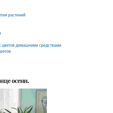
тия растений
я
х цветов домашними средствами
цветов
нце осени.