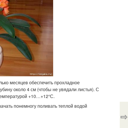
олько месяцев обеспечить прохладное
бину около 4 см (чтобы не увядали листья). С
 температурой +10…+12°С.
начать понемногу поливать теплой водой
⇨