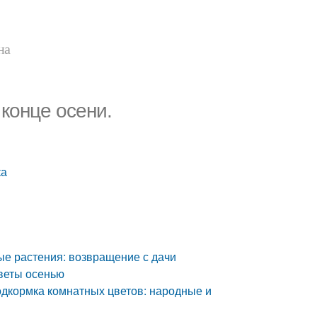
на
конце осени.
ка
ые растения: возвращение с дачи
цветы осенью
одкормка комнатных цветов: народные и