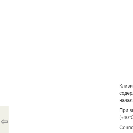
Кливи
содер
начал
При в
(+40°
⇦
Сенп