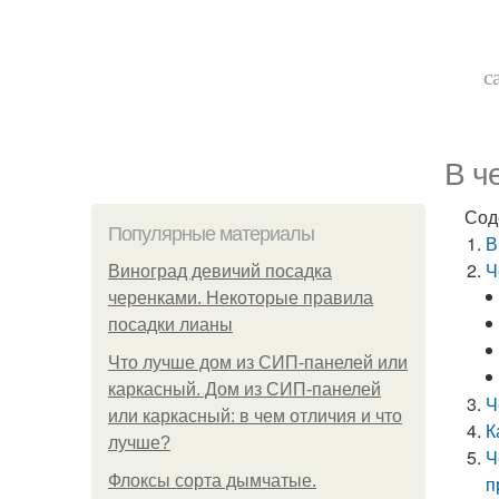
с
В ч
Сод
Популярные материалы
В
Ч
Виноград девичий посадка
черенками. Некоторые правила
посадки лианы
Что лучше дом из СИП-панелей или
каркасный. Дом из СИП-панелей
Ч
или каркасный: в чем отличия и что
К
лучше?
Ч
Флоксы сорта дымчатые.
п