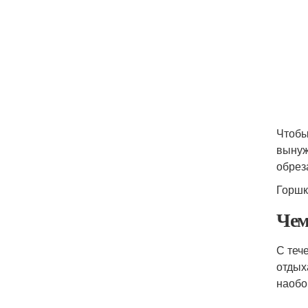
Чтобы
вынуж
обрез
Горшк
Чем
С теч
отдых
наобо