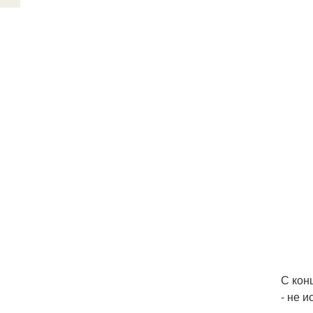
С кон
- не 