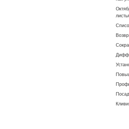
Октяб
листь
Списо
Возвр
Сокра
Диффе
Устан
Повыш
Профи
Посад
Кливи