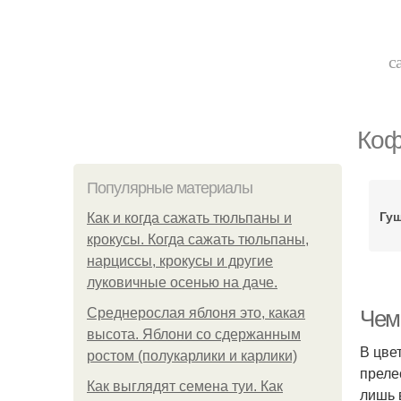
с
Коф
Популярные материалы
Гу
Как и когда сажать тюльпаны и
крокусы. Когда сажать тюльпаны,
нарциссы, крокусы и другие
луковичные осенью на даче.
Среднерослая яблоня это, какая
Чем
высота. Яблони со сдержанным
В цве
ростом (полукарлики и карлики)
преле
Как выглядят семена туи. Как
лишь 