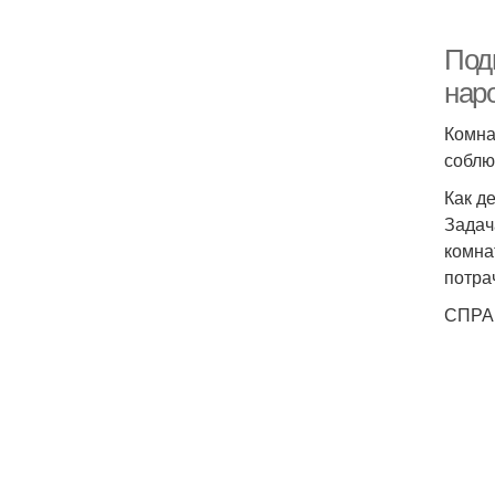
Под
нар
Комна
соблю
Как д
Задач
комна
потра
СПРАВ